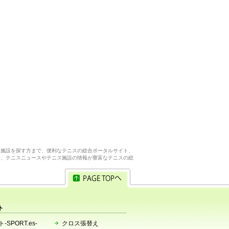
ス施設を探す方まで、便利なテニスの総合ポータルサイト、
ら、テニスニュースやテニス施設の情報が豊富なテニスの総
ト
-SPORT.es-
クロス張替え