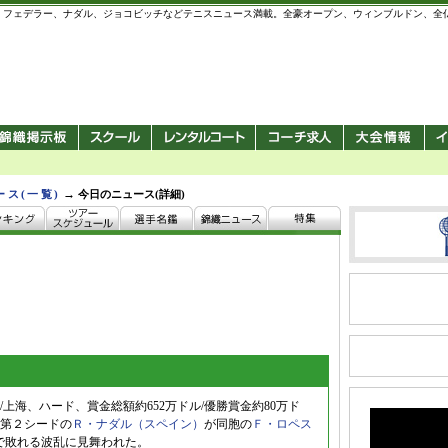
 錦織圭、フェデラー、ナダル、ジョコビッチなどテニスニュース満載。全豪オープン、ウィンブルドン、
→
ース(一覧)
今日のニュース(詳細)
上海、ハード、賞金総額約652万ドル/優勝賞金約80万ド
第２シードの
Ｒ・ナダル（スペイン）
が同胞の
Ｆ・ロペス
トレートで敗れる波乱に見舞われた。