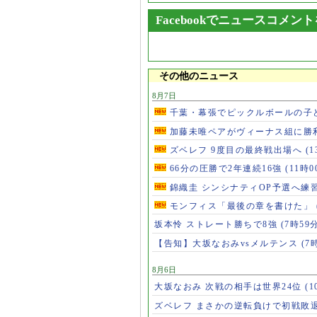
Facebookでニュースコメン
その他のニュース
8月7日
千葉・幕張でピックルボールの子
加藤未唯ペアがヴィーナス組に勝
ズベレフ 9度目の最終戦出場へ
(
66分の圧勝で2年連続16強
(11時0
錦織圭 シンシナティOP予選へ練
モンフィス「最後の章を書けた」
坂本怜 ストレート勝ちで8強
(7時59
【告知】大坂なおみvsメルテンス
(7
8月6日
大坂なおみ 次戦の相手は世界24位
(1
ズベレフ まさかの逆転負けで初戦敗