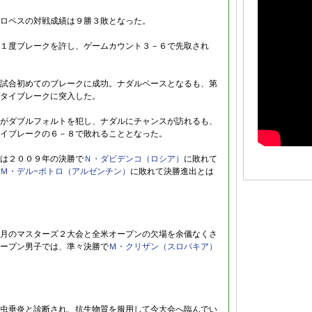
ロペスの対戦成績は９勝３敗となった。
１度ブレークを許し、ゲームカウント３－６で先取され
試合初めてのブレークに成功。ナダルペースとなるも、第
タイブレークに突入した。
がダブルフォルトを犯し、ナダルにチャンスが訪れるも、
イブレークの６－８で敗れることとなった。
は２００９年の決勝で
Ｎ・ダビデンコ（ロシア）
に敗れて
Ｍ・デル=ポトロ（アルゼンチン）
に敗れて決勝進出とは
月のマスターズ２大会と全米オープンの欠場を余儀なくさ
ープン男子では、準々決勝で
Ｍ・クリザン（スロバキア）
虫垂炎と診断され、抗生物質を服用して今大会へ臨んでい