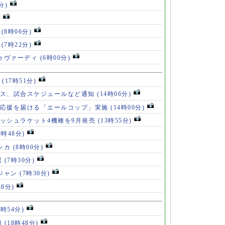
分)
)
」
(8時06分)
破
(7時22分)
ドゥヴァーディ
(6時00分)
」
(17時51分)
ース、試合スケジュールなど通知
(14時06分)
の応援を届ける「エールコップ」実施
(14時00分)
ッシュラケット4機種を9月発売
(13時55分)
9時48分)
ンカ
(8時00分)
退
(7時30分)
ロジャン
(7時30分)
58分)
8時54分)
初
(18時48分)