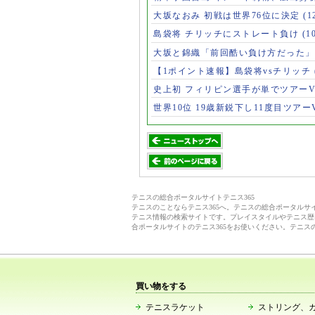
大坂なおみ 初戦は世界76位に決定
(1
島袋将 チリッチにストレート負け
(1
大坂と錦織「前回酷い負け方だった
【1ポイント速報】島袋将vsチリッチ
史上初 フィリピン選手が単でツアー
世界10位 19歳新鋭下し11度目ツアー
テニスの総合ポータルサイトテニス365
テニスのことならテニス365へ。テニスの総合ポータル
テニス情報の検索サイトです。プレイスタイルやテニス歴
合ポータルサイトのテニス365をお使いください。テニス
買い物をする
テニスラケット
ストリング、