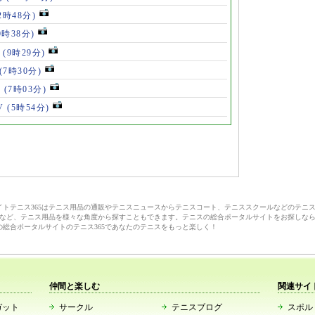
2時48分)
0時38分)
」
(9時29分)
(7時30分)
V
(7時03分)
V
(5時54分)
サイトテニス365はテニス用品の通販やテニスニュースからテニスコート、テニススクールなどのテニ
など、テニス用品を様々な角度から探すこともできます。テニスの総合ポータルサイトをお探しな
の総合ポータルサイトのテニス365であなたのテニスをもっと楽しく！
仲間と楽しむ
関連サイ
ガット
サークル
テニスブログ
スポルト