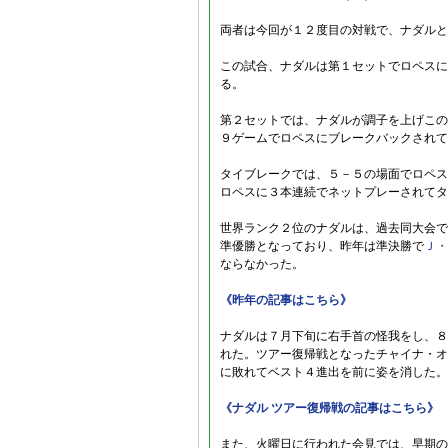
両者は今回が１２度目の対戦で、ナダルと
この試合、ナダルは第１セットでロペスに
る。
第２セットでは、ナダルが調子を上げこの
９ゲームでロペスにブレークバックされて
タイブレークでは、５－５の場面でロペス
ロペスに３本連続でネットプレーされてタ
世界ランク２位のナダルは、過去同大会で
準優勝となっており、昨年は準決勝で
Ｊ・
ならなかった。
《昨年の記事はこちら》
ナダルは７月下旬に右手首の怪我をし、８
れた。ツアー復帰戦となったチャイナ・オ
に敗れてベスト４進出を前に姿を消した。
《ナダル ツアー復帰戦の記事はこちら》
また、火曜日に行われた会見では、早期の