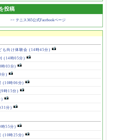
トを投稿
>> テニス365公式Facebookページ
ども向け体験会
(14時45分)
利
(14時05分)
13時03分)
0分)
習
(10時06分)
(9時15分)
分)
時31分)
0時55分)
退
(10時25分)