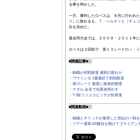
る事を明かした。
一方、勝利したロペスは、８月に行われた
ス）
に敗れるも、
Ｔ・ベルディヒ（チェコ
出を決めた。
過去同大会では、２００９・２０１１年に
ロペスは３回戦で、第１３シードの
Ｊ・イ
■関連記事■
・錦織が初戦敗退 連戦の疲れか
・ワウリンカ 2週連続で初戦敗退
・第15シード 観客に挑発的態度
・ナダル 会見で虫垂炎明かす
・V3狙うジョコビッチが好発進
■関連動画■
・錦織とチリッチが激突した世紀の一戦を
・ツアー通算100勝目を懸けてブライア