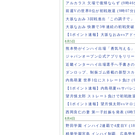
アルカラス 欠場で復帰ならず
(9時46
前週Vの世界8位が初戦敗退
(9時07分
大坂なおみ 3回戦進出「この調子で
大坂なおみ 快勝で3年連続の初戦突
【1ポイント速報】大坂なおみvsア
8月5日
熊本勢がインハイ出場「勇気与える
ジャパンオープン公式アプリをリリ
近畿インターハイ出場選手へ手書き
ダンロップ、制振ゴム搭載の新型スカ
内島萌夏 世界1位にストレート負け
(
【1ポイント速報】内島萌夏vsサバレ
望月慎太郎 ストレート負けで初戦敗
【1ポイント速報】望月慎太郎vsマ
西岡良仁の妻 第一子妊娠を発表
(6時
8月4日
野田学園 インハイ2連覇で4度目V
(1
精華学園宮島 インハイ制覇、広島勢