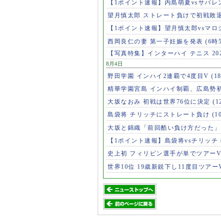
【1ポイント速報】内島萌夏vsサバレ
望月慎太郎 ストレート負けで初戦敗
【1ポイント速報】望月慎太郎vsマ
西岡良仁の妻 第一子妊娠を発表
(6時
【写真特集】インターハイ テニス 202
8月4日
野田学園 インハイ2連覇で4度目V
(1
精華学園宮島 インハイ制覇、広島勢
大坂なおみ 初戦は世界76位に決定
(1
島袋将 チリッチにストレート負け
(1
大坂と錦織「前回酷い負け方だった
【1ポイント速報】島袋将vsチリッチ
史上初 フィリピン選手が単でツアー
世界10位 19歳新鋭下し11度目ツアー