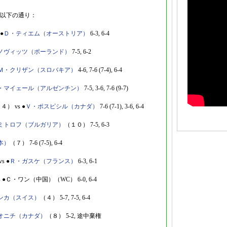
以下の通り：
●
Ｄ・ティエム（オーストリア）
6-3, 6-4
ノヴィッツ（ポーランド）
7-5, 6-2
Ｍ・クリザン（スロバキア）
4-6, 7-6 (7-4), 6-4
・マイェール（アルゼンチン）
7-5, 3-6, 7-6 (9-7)
４） vs ●
Ｖ・ポスピシル（カナダ）
7-6 (7-1), 3-6, 6-4
ミトロフ（ブルガリア）
（１０） 7-5, 6-3
本）
（７） 7-6 (7-5), 6-4
s ●
Ｒ・ガスケ（フランス）
6-3, 6-1
s ●Ｃ・ワン（中国）（WC） 6-0, 6-4
ンカ（スイス）
（４） 5-7, 7-5, 6-4
オニチ（カナダ）
（８） 5-2, 途中棄権