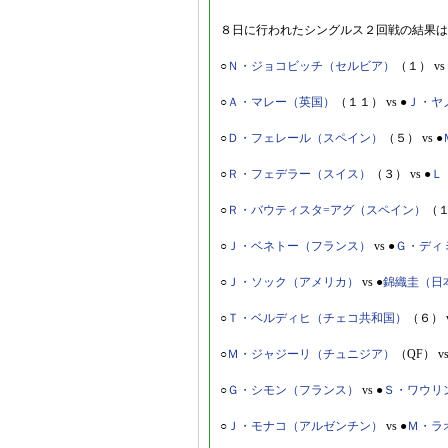
８日に行われたシングルス２回戦の結果は
○
Ｎ・ジョコビッチ（セルビア）
（１） vs 
○
Ａ・マレー（英国）
（１１） vs ●
Ｊ・ヤ
○
Ｄ・フェレール（スペイン）
（５） vs ●
○
Ｒ・フェデラー（スイス）
（３） vs ●
Ｌ
○
Ｒ・バウティスタ=アグ（スペイン）
（１
○
Ｊ・ベネトー（フランス）
vs ●
Ｇ・ディ
○
Ｊ・ソック（アメリカ）
vs ●
錦織圭（日
○
Ｔ・ベルディヒ（チェコ共和国）
（６） v
○
Ｍ・ジャジーリ（チュニジア）
（QF） v
○
Ｇ・シモン（フランス）
vs ●
Ｓ・ワウリ
○
Ｊ・モナコ（アルゼンチン）
vs ●
Ｍ・ラ