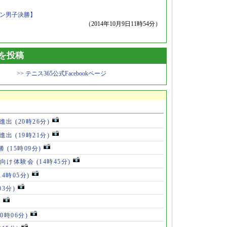
プン男子決勝】
（2014年10月9日11時54分）
トを投稿
>> テニス365公式Facebookページ
勝進出
(20時26分)
勝進出
(19時21分)
5勝
(15時09分)
も向け体験会
(14時45分)
14時05分)
03分)
)
10時06分)