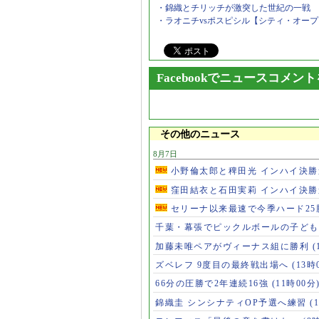
・錦織とチリッチが激突した世紀の一戦
・ラオニチvsポスピシル【シティ・オー
Facebookでニュースコメン
その他のニュース
8月7日
小野倫太郎と稗田光 インハイ決
窪田結衣と石田実莉 インハイ決
セリーナ以来最速で今季ハード2
千葉・幕張でピックルボールの子ど
加藤未唯ペアがヴィーナス組に勝利
(
ズベレフ 9度目の最終戦出場へ
(13時
66分の圧勝で2年連続16強
(11時00分
錦織圭 シンシナティOP予選へ練習
(