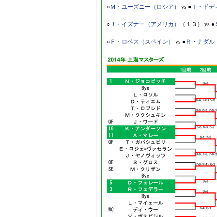
○
Ｍ・ユーズニー（ロシア）
vs ●
Ｉ・ドデ
○
Ｊ・イズナー（アメリカ）
（１３） vs ●
○
Ｆ・ロペス（スペイン）
vs ●
Ｒ・ナダル