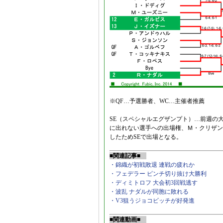
※QF…予選勝者、WC…主催者推薦
SE（スペシャルエグザンプト）…前週の
に出れない選手への出場権、Ｍ・クリザン
したためSEで出場となる。
■関連記事■
・錦織が初戦敗退 連戦の疲れか
・フェデラー ピンチ切り抜け大勝利
・ディミトロフ 大会初3回戦逃す
・波乱 ナダルが同胞に敗れる
・V3狙うジョコビッチが好発進
■関連動画■