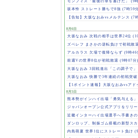
モンフィス「最後の章を書けた」
(9
坂本怜 ストレート勝ちで8強
(7時59
【告知】大坂なおみvsメルテンス
(7
8月6日
大坂なおみ 次戦の相手は世界24位
(1
ズベレフ まさかの逆転負けで初戦敗
アルカラス 欠場で復帰ならず
(9時46
前週Vの世界8位が初戦敗退
(9時07分
大坂なおみ 3回戦進出「この調子で
大坂なおみ 快勝で3年連続の初戦突
【1ポイント速報】大坂なおみvsア
8月5日
熊本勢がインハイ出場「勇気与える
ジャパンオープン公式アプリをリリ
近畿インターハイ出場選手へ手書き
ダンロップ、制振ゴム搭載の新型スカ
内島萌夏 世界1位にストレート負け
(