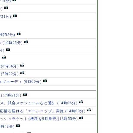
時15分)
分)
時31分)
0時55分)
退
(10時25分)
分)
)
」
(8時06分)
破
(7時22分)
ドゥヴァーディ
(6時00分)
」
(17時51分)
ース、試合スケジュールなど通知
(14時06分)
の応援を届ける「エールコップ」実施
(14時00分)
ッシュラケット4機種を9月発売
(13時55分)
9時48分)