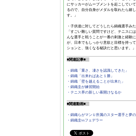
にサッカーがムーブメントを起こしていて
るので、自分自身がメダルを取れたら嬉し
す。」
・子供達に対してどうしたら錦織選手みた
「すごい難しい質問ですけど、テニスには
んな選手と戦うことが一番の刺激と経験に
が、日本でもしっかり意欲と目標を持って
ションと、強くなる秘訣だと思います。」
■関連記事■
・錦織「重さ、凄さを認識してきた」
・錦織「出来ればあと１勝」
・錦織「壁を越えることが出来た」
・錦織圭が練習開始
・テニス界の新しい幕開けなるか
■関連動画■
・錦織らがマンＵ所属のスター選手と夢の
・錦織圭vsフェデラー