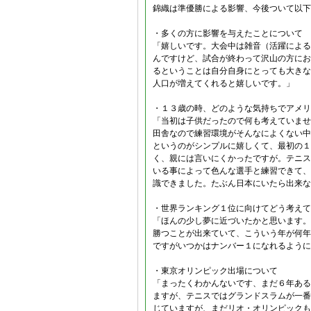
錦織は準優勝による影響、今後ついて以下
・多くの方に影響を与えたことについて
「嬉しいです。大会中は雑音（活躍による
んですけど、試合が終わって沢山の方にお
るということは自分自身にとっても大きな
人口が増えてくれると嬉しいです。」
・１３歳の時、どのような気持ちでアメリ
「当初は子供だったので何も考えていませ
田舎なので練習環境がそんなによくない中
というのがシンプルに嬉しくて、最初の１
く、親には言いにくかったですが。テニス
いる事によって色んな選手と練習できて、
識できました。たぶん日本にいたら出来な
・世界ランキング１位に向けてどう考えて
「ほんの少し夢に近づいたかと思います。
勝つことが出来ていて、こういう年が何年
ですがいつかはナンバー１になれるように
・東京オリンピック出場について
「まったくわかんないです、まだ６年ある
ますが、テニスではグランドスラムが一番
じていますが、まだリオ・オリンピックも