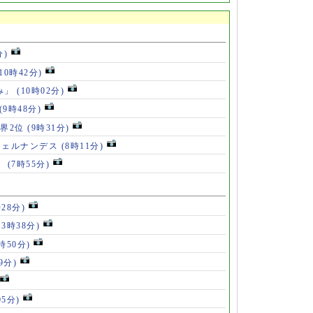
分)
(10時42分)
み」
(10時02分)
(9時48分)
世界2位
(9時31分)
フェルナンデス
(8時11分)
場
(7時55分)
時28分)
13時38分)
2時50分)
9分)
05分)