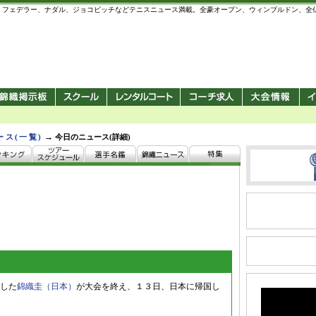
 錦織圭、フェデラー、ナダル、ジョコビッチなどテニスニュース満載。全豪オープン、ウィンブルドン、
→
ース(一覧)
今日のニュース(詳細)
した
錦織圭（日本）
が大会を終え、１３日、日本に帰国し