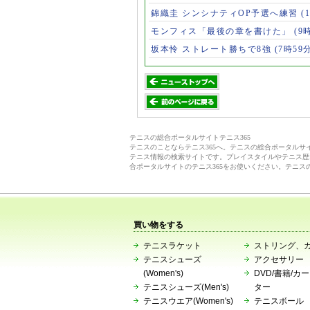
錦織圭 シンシナティOP予選へ練習
(
モンフィス「最後の章を書けた」
(9
坂本怜 ストレート勝ちで8強
(7時59
テニスの総合ポータルサイトテニス365
テニスのことならテニス365へ。テニスの総合ポータル
テニス情報の検索サイトです。プレイスタイルやテニス歴
合ポータルサイトのテニス365をお使いください。テニス
買い物をする
テニスラケット
ストリング、
テニスシューズ
アクセサリー
(Women's)
DVD/書籍/カ
テニスシューズ(Men's)
ター
テニスウエア(Women's)
テニスボール