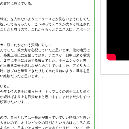
の質問に答えている。
報道）を入れないようにニュースとか見ないようにしてた
祝いしてもらったり、こうやってテニスが大きく報道され
ことだと思うので、これからもっとテニス人口、スポーツ
カに渡ったかという質問に対して
んでした。親の方が心配していたと思います。僕の地元は
、盛田正明氏に支援して頂き、テニスが一日中出来る環境
、２年は本当に没頭する毎日でした。ホームシックも無
が出来る幸せを感じながら過ごしていました。アメリカに
時にはプロと練習できたりして当たり前のように世界を意
い経験だったと思います。」
いるか
今年１位の選手に勝ったり、トップ１０の選手により多く
か続けばより上を目指せると思います。まだまだ少しずつ
頑張りたいです。」
ので。自分としては一番油が乗っていていい時期だと思い
大きいので。オリンピックの特別さというのはもちろん感
あるので。日本ではスポーツが大きくなりだしていて、特