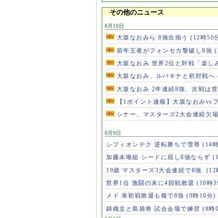
その他のニュース
8月10日
大坂なおみら 8強出揃う
(12時50
前年王者がフォンセカ撃破し8強
大坂なおみ 世界2位と対戦「楽し
大坂なおみ、ルバキナと初対戦へ
大坂なおみ 2年連続8強、次戦は
【1ポイント速報】大坂なおみvs
シナー、マスターズ2大会連続欠
8月9日
シフィオンテク 逆転勝ちで雪辱
(14
加藤未唯組 シードに屈し8強ならず
(
19歳 マスターズ3大会連続で8強
(1
世界1位 激闘の末に4回戦敗退
(10時3
メド 単初戦敗退も複で8強
(9時10分)
錦織圭と島袋将 試合会場で練習
(8時