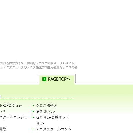
ス施設を探す方まで、便利なテニスの総合ポータルサイト、
ら、テニスニュースやテニス施設の情報が豊富なテニスの総
ト
-SPORT.es-
クロス張替え
ッチ
奄美 ホテル
スクールコンシェ
ゼロヨガ-岩盤ホット
ヨガ-
買取
テニススクールコンシ