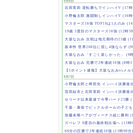
8月8日
石田実莉 逆転勝ちでインハイV
(17時
小野倫太郎 激闘制しインハイV
(16時
マスターズ16強 TOP10は1人のみ
(1
19歳 3度目のマスターズ16強
(12時5
大坂なおみ 次戦は地元期待の23歳
(1
坂本怜 世界268位に屈し4強ならず
(
大坂なおみ「すごく楽しかった」
(9
大坂なおみ 完勝で2年連続16強
(8時3
【1ポイント速報】大坂なおみvsメ
8月7日
小野倫太郎と稗田光 インハイ決勝進
窪田結衣と石田実莉 インハイ決勝進
セリーナ以来最速で今季ハード25勝
千葉・幕張でピックルボールの子ど
加藤未唯ペアがヴィーナス組に勝利
(
ズベレフ 9度目の最終戦出場へ
(13時
66分の圧勝で2年連続16強
(11時00分