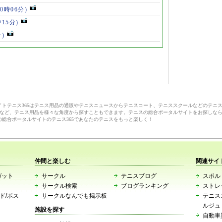
10時06分)
時15分)
分)
サイトテニス365はテニス用品の通販やテニスニュースからテニスコート、テニススクールなどのテニ
など、テニス用品を様々な角度から探すこともできます。テニスの総合ポータルサイトをお探しな
の総合ポータルサイトのテニス365であなたのテニスをもっと楽しく！
仲間と楽しむ
関連サイ
ガット
サークル
テニスブログ
スポルト
サークル検索
ブログランキング
ストレ
ード/ポス
サークルなんでも掲示板
テニス
ルジュ
施設を探す
自動車