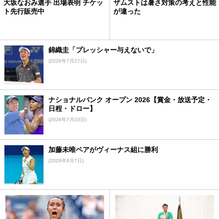
大坂なおみ選手 出場表明 チケッ
ザムストは暑さ対策の考えと性能
ト先行販売中
が違った
錦織圭「プレッシャー与えないで」
(2026年7月27日)
ナショナルバンク オープン 2026【賞金・放送予定・
日程・ドロー】
(2026年7月23日)
加藤未唯ペアがヴィーナス組に勝利
(2026年8月7日)