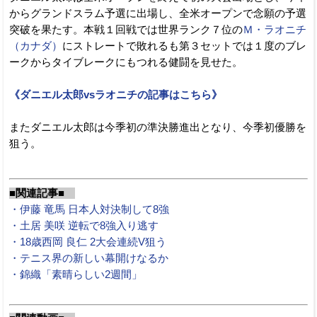
からグランドスラム予選に出場し、全米オープンで念願の予選
突破を果たす。本戦１回戦では世界ランク７位の
Ｍ・ラオニチ
（カナダ）
にストレートで敗れるも第３セットでは１度のブレ
ークからタイブレークにもつれる健闘を見せた。
《ダニエル太郎vsラオニチの記事はこちら》
またダニエル太郎は今季初の準決勝進出となり、今季初優勝を
狙う。
■関連記事■
・伊藤 竜馬 日本人対決制して8強
・土居 美咲 逆転で8強入り逃す
・18歳西岡 良仁 2大会連続V狙う
・テニス界の新しい幕開けなるか
・錦織「素晴らしい2週間」