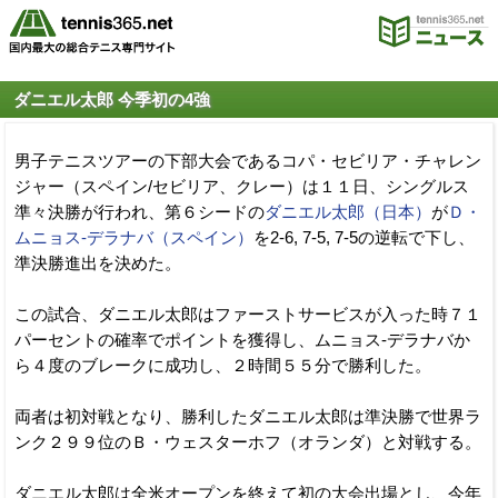
ダニエル太郎 今季初の4強
男子テニスツアーの下部大会であるコパ・セビリア・チャレン
ジャー（スペイン/セビリア、クレー）は１１日、シングルス
準々決勝が行われ、第６シードの
ダニエル太郎（日本）
が
Ｄ・
ムニョス-デラナバ（スペイン）
を2-6, 7-5, 7-5の逆転で下し、
準決勝進出を決めた。
この試合、ダニエル太郎はファーストサービスが入った時７１
パーセントの確率でポイントを獲得し、ムニョス-デラナバか
ら４度のブレークに成功し、２時間５５分で勝利した。
両者は初対戦となり、勝利したダニエル太郎は準決勝で世界ラ
ンク２９９位のＢ・ウェスターホフ（オランダ）と対戦する。
ダニエル太郎は全米オープンを終えて初の大会出場とし、今年