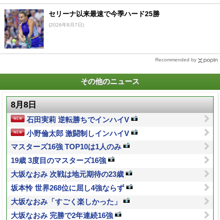
セリーナ以来最速で今季ハード25勝
(2026年8月7日)
Recommended by
その他のニュース
8月8日
石田実莉 逆転勝ちでインハイV
小野倫太郎 激闘制しインハイV
マスターズ16強 TOP10は1人のみ
19歳 3度目のマスターズ16強
大坂なおみ 次戦は地元期待の23歳
坂本怜 世界268位に屈し4強ならず
大坂なおみ「すごく楽しかった」
大坂なおみ 完勝で2年連続16強