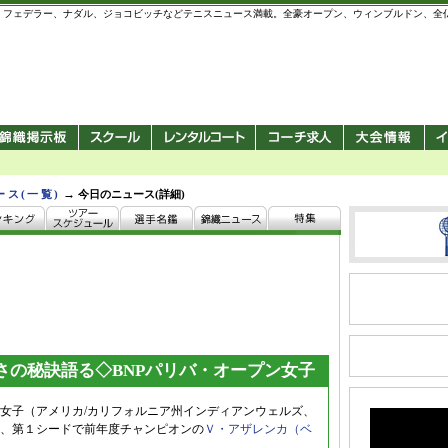
 錦織圭、フェデラー、ナダル、ジョコビッチなどテニスニュース満載。全豪オープン、ウィンブルドン、
→
ース(一覧)
今日のニュース(詳細)
さの秘訣語る◇BNPパリバ・オープン女子
ン女子（アメリカ/カリフォルニア州インディアンウェルズ、
、第１シードで前年度チャンピオンの
Ｖ・アザレンカ（ベ