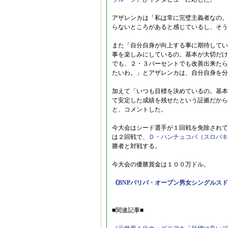
アザレンカは「私は常に完璧主義者なの。
らないところがあると感じているし、そう
また「自分自身が向上する事に期待してい
事を楽しみにしているの。基本が大切だけ
でも、２・３パーセントでも改善出来たら
たいわ。」とアザレンカは、自分自身を分
加えて「いつも目標を決めているの。基本
て安定した成績を残せたという証拠だから
と、コメントした。
今大会はシード選手が１回戦を免除されて
は２回戦で、
Ｄ・ハンチュコバ（スロバキ
勝者と対戦する。
今大会の優勝賞金は１００万ドル。
《BNPパリバ・オープン男女シングルス
■関連記事■