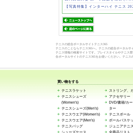
【写真特集】インターハイ テニス 202
テニスの総合ポータルサイトテニス365
テニスのことならテニス365へ。テニスの総合ポータル
テニス情報の検索サイトです。プレイスタイルやテニス歴
合ポータルサイトのテニス365をお使いください。テニス
買い物をする
テニスラケット
ストリング、
テニスシューズ
アクセサリー
(Women's)
DVD/書籍/カ
テニスシューズ(Men's)
ター
テニスウエア(Women's)
テニスボール
テニスウエア(Men's)
ボールバスケ
テニスバッグ
ジュニアテニ
シューズケース
全商品リスト