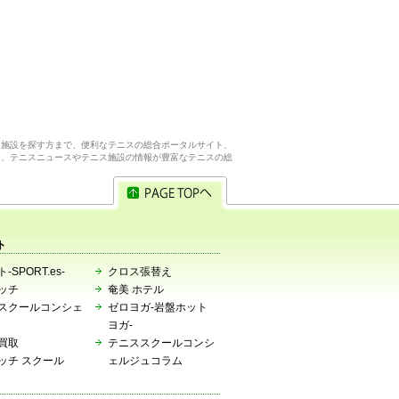
ス施設を探す方まで、便利なテニスの総合ポータルサイト、
ら、テニスニュースやテニス施設の情報が豊富なテニスの総
ト
-SPORT.es-
クロス張替え
ッチ
奄美 ホテル
スクールコンシェ
ゼロヨガ-岩盤ホット
ヨガ-
買取
テニススクールコンシ
ッチ スクール
ェルジュコラム