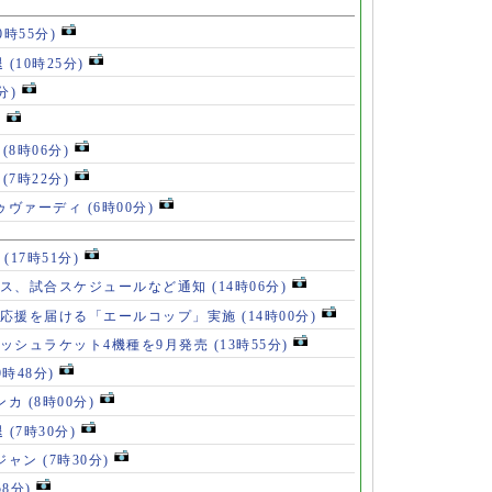
0時55分)
退
(10時25分)
分)
)
」
(8時06分)
破
(7時22分)
ドゥヴァーディ
(6時00分)
」
(17時51分)
ース、試合スケジュールなど通知
(14時06分)
の応援を届ける「エールコップ」実施
(14時00分)
ッシュラケット4機種を9月発売
(13時55分)
9時48分)
ンカ
(8時00分)
退
(7時30分)
ロジャン
(7時30分)
58分)