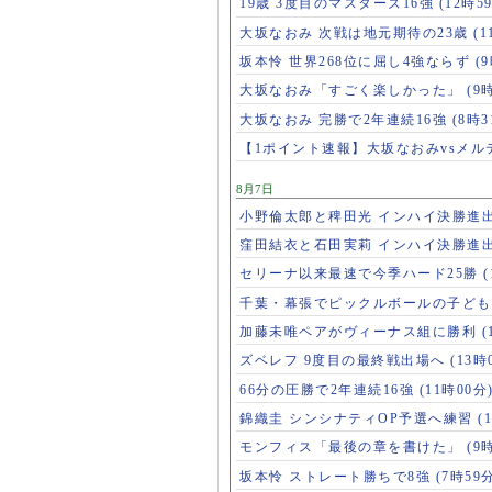
19歳 3度目のマスターズ16強
(12時5
大坂なおみ 次戦は地元期待の23歳
(1
坂本怜 世界268位に屈し4強ならず
(
大坂なおみ「すごく楽しかった」
(9
大坂なおみ 完勝で2年連続16強
(8時3
【1ポイント速報】大坂なおみvsメ
8月7日
小野倫太郎と稗田光 インハイ決勝進
窪田結衣と石田実莉 インハイ決勝進
セリーナ以来最速で今季ハード25勝
千葉・幕張でピックルボールの子ど
加藤未唯ペアがヴィーナス組に勝利
(
ズベレフ 9度目の最終戦出場へ
(13時
66分の圧勝で2年連続16強
(11時00分
錦織圭 シンシナティOP予選へ練習
(
モンフィス「最後の章を書けた」
(9
坂本怜 ストレート勝ちで8強
(7時59