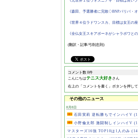
《元世界１位ウォズニアキ「目標は良いプ
《森田、予選勝者に完敗◇BNPパリバ・
《世界４位ラドワンスカ、目標は女王の座
《全仏女王スキアボーネがシャラポワとの
(翻訳・記事/弓削忠則)
コメント数 0件
テニス大好き
こんにちは
さん
右上の「コメントを書く」ボタンを押して
その他のニュース
8月8日
石田実莉 逆転勝ちでインハイV
(
小野倫太郎 激闘制しインハイV
(
マスターズ16強 TOP10は1人のみ
(1