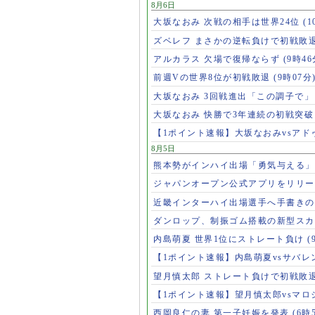
8月6日
大坂なおみ 次戦の相手は世界24位
(1
ズベレフ まさかの逆転負けで初戦敗
アルカラス 欠場で復帰ならず
(9時46
前週Vの世界8位が初戦敗退
(9時07分
大坂なおみ 3回戦進出「この調子で
大坂なおみ 快勝で3年連続の初戦突
【1ポイント速報】大坂なおみvsア
8月5日
熊本勢がインハイ出場「勇気与える
ジャパンオープン公式アプリをリリ
近畿インターハイ出場選手へ手書き
ダンロップ、制振ゴム搭載の新型スカ
内島萌夏 世界1位にストレート負け
(
【1ポイント速報】内島萌夏vsサバレ
望月慎太郎 ストレート負けで初戦敗
【1ポイント速報】望月慎太郎vsマ
西岡良仁の妻 第一子妊娠を発表
(6時