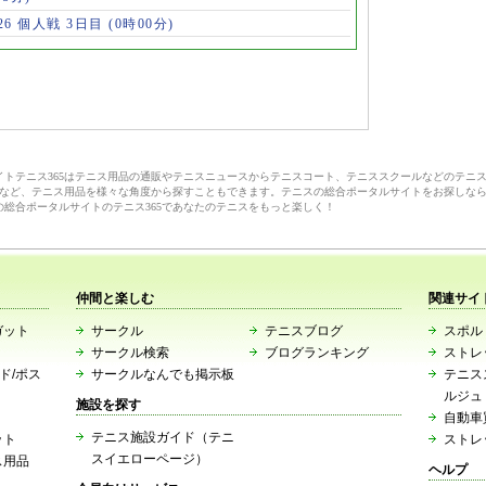
6 個人戦 3日目
(0時00分)
サイトテニス365はテニス用品の通販やテニスニュースからテニスコート、テニススクールなどのテニ
など、テニス用品を様々な角度から探すこともできます。テニスの総合ポータルサイトをお探しな
の総合ポータルサイトのテニス365であなたのテニスをもっと楽しく！
仲間と楽しむ
関連サイ
ガット
サークル
テニスブログ
スポルト
サークル検索
ブログランキング
ストレ
ード/ポス
サークルなんでも掲示板
テニス
ルジュ
施設を探す
自動車
テニス施設ガイド（テニ
ット
ストレ
スイエローページ）
ス用品
ヘルプ