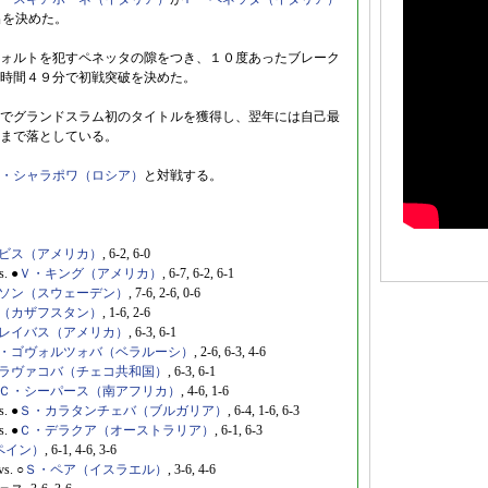
進出を決めた。
ォルトを犯すペネッタの隙をつき、１０度あったブレーク
時間４９分で初戦突破を決めた。
でグランドスラム初のタイトルを獲得し、翌年には自己最
まで落としている。
・シャラポワ（ロシア）
と対戦する。
ビス（アメリカ）
, 6-2, 6-0
s. ●
Ｖ・キング（アメリカ）
, 6-7, 6-2, 6-1
ソン（スウェーデン）
, 7-6, 2-6, 0-6
（カザフスタン）
, 1-6, 2-6
レイバス（アメリカ）
, 6-3, 6-1
・ゴヴォルツォバ（ベラルーシ）
, 2-6, 6-3, 4-6
ラヴァコバ（チェコ共和国）
, 6-3, 6-1
Ｃ・シーパース（南アフリカ）
, 4-6, 1-6
s. ●
Ｓ・カラタンチェバ（ブルガリア）
, 6-4, 1-6, 6-3
s. ●
Ｃ・デラクア（オーストラリア）
, 6-1, 6-3
ペイン）
, 6-1, 4-6, 3-6
vs. ○
Ｓ・ペア（イスラエル）
, 3-6, 4-6