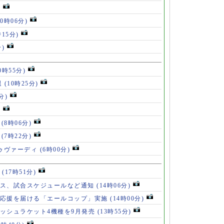
)
10時06分)
時15分)
分)
0時55分)
退
(10時25分)
分)
)
」
(8時06分)
破
(7時22分)
ドゥヴァーディ
(6時00分)
」
(17時51分)
ース、試合スケジュールなど通知
(14時06分)
の応援を届ける「エールコップ」実施
(14時00分)
ッシュラケット4機種を9月発売
(13時55分)