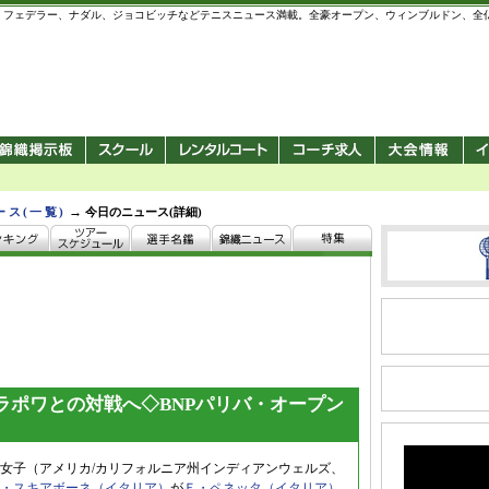
 錦織圭、フェデラー、ナダル、ジョコビッチなどテニスニュース満載。全豪オープン、ウィンブルドン、
→
ース(一覧)
今日のニュース(詳細)
ラポワとの対戦へ◇BNPパリバ・オープン
ン女子（アメリカ/カリフォルニア州インディアンウェルズ、
・スキアボーネ（イタリア）
が
Ｆ・ペネッタ（イタリア）