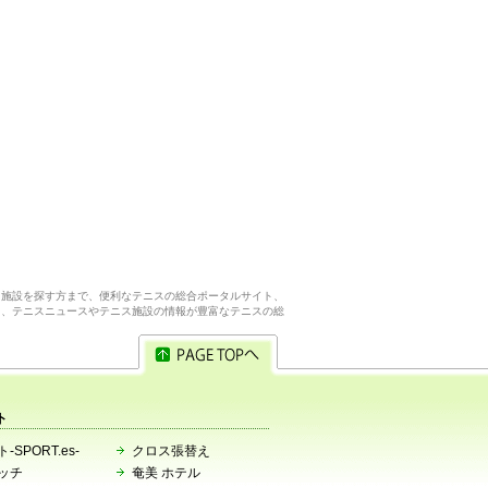
ス施設を探す方まで、便利なテニスの総合ポータルサイト、
ら、テニスニュースやテニス施設の情報が豊富なテニスの総
ト
-SPORT.es-
クロス張替え
ッチ
奄美 ホテル