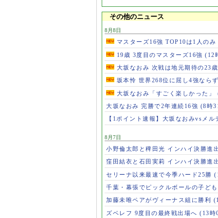
その他のニュース
8月8日
マスターズ16強 TOP10は1人の
19歳 3度目のマスターズ16強
(12
大坂なおみ 次戦は地元期待の23
坂本怜 世界268位に屈し4強なら
大坂なおみ「すごく楽しかった」
大坂なおみ 完勝で2年連続16強
(8時3
【1ポイント速報】大坂なおみvsメ
8月7日
小野倫太郎と稗田光 インハイ決勝進
窪田結衣と石田実莉 インハイ決勝進
セリーナ以来最速で今季ハード25勝
千葉・幕張でピックルボールの子ど
加藤未唯ペアがヴィーナス組に勝利
(
ズベレフ 9度目の最終戦出場へ
(13時