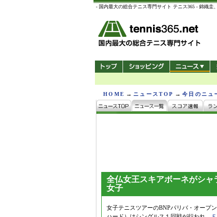
- 国内最大の総合テニス専門サイト テニス365 -
→
→
HOME
ニュースTOP
今日のニュ
全仏女王スキアボーネがシャ
女子
女子テニスツアーのBNPパリバ・オープ
ハード）はシングルス１回戦が行われ、
Ｆ