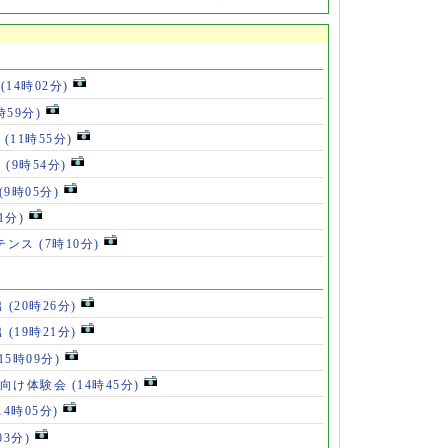
み
(14時02分)
時59分)
歳
(11時55分)
ず
(9時54分)
(9時05分)
1分)
ルテンス
(7時10分)
出
(20時26分)
出
(19時21分)
(15時09分)
も向け体験会
(14時45分)
14時05分)
03分)