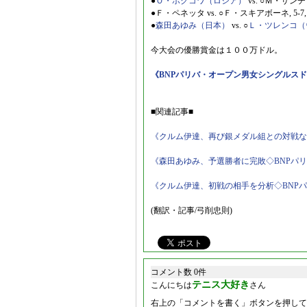
●
Ｏ・ポクコワ（ロシア）
vs. ○Ｍ・サンチェス
●Ｆ・ペネッタ vs. ○Ｆ・スキアボーネ, 5-7, 
●
森田あゆみ（日本）
vs. ○
Ｌ・ツレンコ（
今大会の優勝賞金は１００万ドル。
《BNPパリバ・オープン男女シングルス
■関連記事■
《クルム伊達、再び銀メダル組との対戦な
《森田あゆみ、予選勝者に完敗◇BNPパ
《クルム伊達、初戦の相手を分析◇BNP
(翻訳・記事/弓削忠則)
コメント数 0件
テニス大好き
こんにちは
さん
右上の「コメントを書く」ボタンを押して