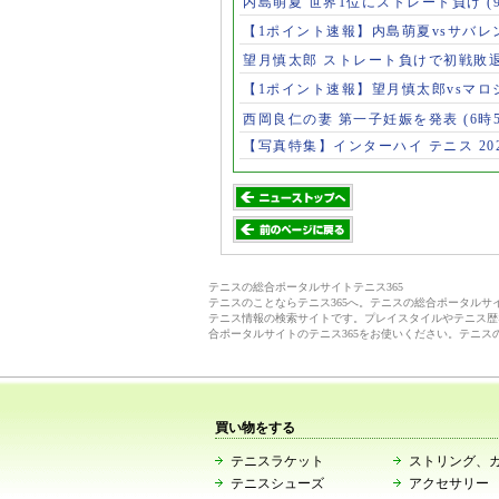
内島萌夏 世界1位にストレート負け
(
【1ポイント速報】内島萌夏vsサバレ
望月慎太郎 ストレート負けで初戦敗
【1ポイント速報】望月慎太郎vsマ
西岡良仁の妻 第一子妊娠を発表
(6時
【写真特集】インターハイ テニス 202
テニスの総合ポータルサイトテニス365
テニスのことならテニス365へ。テニスの総合ポータル
テニス情報の検索サイトです。プレイスタイルやテニス歴
合ポータルサイトのテニス365をお使いください。テニス
買い物をする
テニスラケット
ストリング、
テニスシューズ
アクセサリー