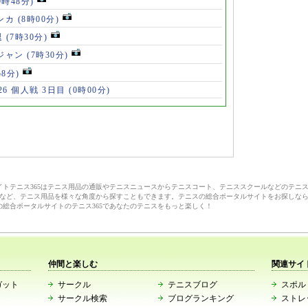
9時48分)
ンカ
(8時00分)
退
(7時30分)
ロジャン
(7時30分)
58分)
6 個人戦 3日目
(0時00分)
サイトテニス365はテニス用品の通販やテニスニュースからテニスコート、テニススクールなどのテニ
など、テニス用品を様々な角度から探すこともできます。テニスの総合ポータルサイトをお探しな
の総合ポータルサイトのテニス365であなたのテニスをもっと楽しく！
仲間と楽しむ
関連サイ
ガット
サークル
テニスブログ
スポルト
サークル検索
ブログランキング
ストレ