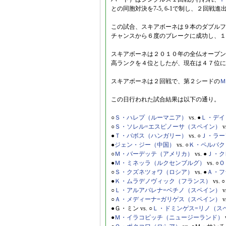
との同胞対決を7-5, 6-1で制し、２回戦
この試合、スキアボーネは９本のダブルフ
チャンスから６度のブレークに成功し、１
スキアボーネは２０１０年の全仏オープン
高ランクを４位としたが、現在は４７位に
スキアボーネは２回戦で、第２シードの
Ｍ
この日行われた試合結果は以下の通り。
○
Ｓ・ハレプ（ルーマニア）
vs. ●
Ｌ・デイ
○
Ｓ・ソレル=エスピノーサ（スペイン）
v
●
Ｔ・バボス（ハンガリー）
vs. ○
Ｊ・ラー
●
ジェン・ジー（中国）
vs. ○
Ｋ・ペルバク
○
Ｍ・バーデッテ（アメリカ）
vs. ●
Ｊ・ク
●
Ｍ・ミネッラ（ルクセンブルグ）
vs. ○
Ｏ
○
Ｓ・クズネツォワ（ロシア）
vs. ●
Ａ・フ
●
Ｋ・ムラデノヴィック（フランス）
vs. ○
○
Ｌ・アルアバレナ=ベチノ（スペイン）
v
○
Ａ・メディーナ=ガリゲス（スペイン）
v
●Ｇ・ミン vs. ○
Ｌ・ドミンゲス=リノ（ス
●
Ｍ・イラコビッチ（ニュージーランド）