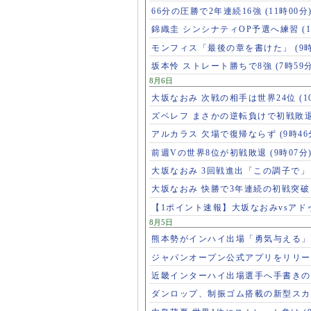
66分の圧勝で2年連続16強
(11時00分
錦織圭 シンシナティOP予選へ練習
(
モンフィス「最後の章を書けた」
(9
坂本怜 ストレート勝ちで8強
(7時59
8月6日
大坂なおみ 次戦の相手は世界24位
(1
ズベレフ まさかの逆転負けで初戦敗
アルカラス 欠場で復帰ならず
(9時46
前週Vの世界8位が初戦敗退
(9時07分
大坂なおみ 3回戦進出「この調子で
大坂なおみ 快勝で3年連続の初戦突
【1ポイント速報】大坂なおみvsア
8月5日
熊本勢がインハイ出場「勇気与える
ジャパンオープン公式アプリをリリ
近畿インターハイ出場選手へ手書き
ダンロップ、制振ゴム搭載の新型スカ