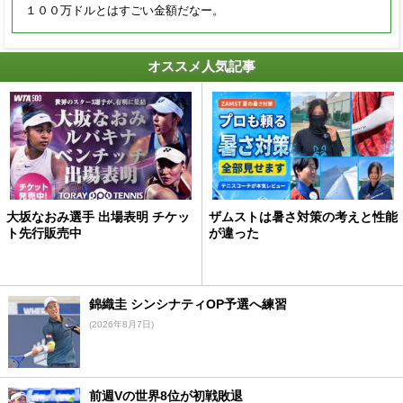
１００万ドルとはすごい金額だなー。
オススメ人気記事
大坂なおみ選手 出場表明 チケッ
ザムストは暑さ対策の考えと性能
ト先行販売中
が違った
錦織圭 シンシナティOP予選へ練習
(2026年8月7日)
前週Vの世界8位が初戦敗退