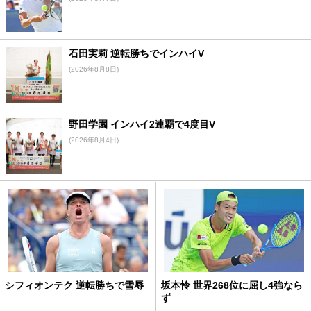
石田実莉 逆転勝ちでインハイV
(2026年8月8日)
野田学園 インハイ2連覇で4度目V
(2026年8月4日)
シフィオンテク 逆転勝ちで雪辱
坂本怜 世界268位に屈し4強なら
ず