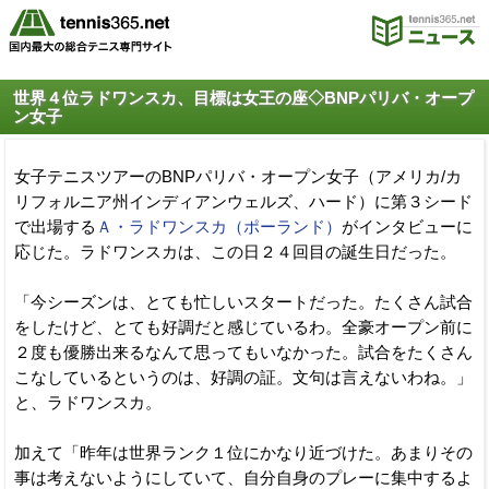
世界４位ラドワンスカ、目標は女王の座◇BNPパリバ・オープ
ン女子
女子テニスツアーのBNPパリバ・オープン女子（アメリカ/カ
リフォルニア州インディアンウェルズ、ハード）に第３シード
で出場する
Ａ・ラドワンスカ（ポーランド）
がインタビューに
応じた。ラドワンスカは、この日２４回目の誕生日だった。
「今シーズンは、とても忙しいスタートだった。たくさん試合
をしたけど、とても好調だと感じているわ。全豪オープン前に
２度も優勝出来るなんて思ってもいなかった。試合をたくさん
こなしているというのは、好調の証。文句は言えないわね。」
と、ラドワンスカ。
加えて「昨年は世界ランク１位にかなり近づけた。あまりその
事は考えないようにしていて、自分自身のプレーに集中するよ