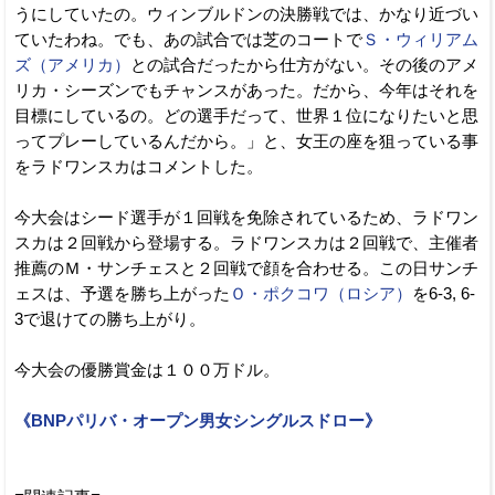
うにしていたの。ウィンブルドンの決勝戦では、かなり近づい
ていたわね。でも、あの試合では芝のコートで
Ｓ・ウィリアム
ズ（アメリカ）
との試合だったから仕方がない。その後のアメ
リカ・シーズンでもチャンスがあった。だから、今年はそれを
目標にしているの。どの選手だって、世界１位になりたいと思
ってプレーしているんだから。」と、女王の座を狙っている事
をラドワンスカはコメントした。
今大会はシード選手が１回戦を免除されているため、ラドワン
スカは２回戦から登場する。ラドワンスカは２回戦で、主催者
推薦のＭ・サンチェスと２回戦で顔を合わせる。この日サンチ
ェスは、予選を勝ち上がった
Ｏ・ポクコワ（ロシア）
を6-3, 6-
3で退けての勝ち上がり。
今大会の優勝賞金は１００万ドル。
《BNPパリバ・オープン男女シングルスドロー》