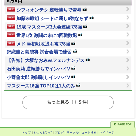
8月9日
シフィオンテク 逆転勝ちで雪辱
加藤未唯組 シードに屈し8強ならず
19歳 マスターズ3大会連続で8強
世界1位 激闘の末に4回戦敗退
メド 単初戦敗退も複で8強
錦織圭と島袋将 試合会場で練習
【告知】大坂なおみvsフェルナンデス
石田実莉 逆転勝ちでインハイV
小野倫太郎 激闘制しインハイV
マスターズ16強 TOP10は1人のみ
トップ
|
ショッピング
|
ブログ
|
サークル
|
コート検索
|
マイページ