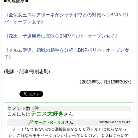
■関連記事■
《全仏女王スキアボーネがシャラポワとの対戦へ◇BNPパリ
バ・オープン女子》
《森田、予選勝者に完敗◇BNPパリバ・オープン女子》
《クルム伊達、初戦の相手を分析◇BNPパリバ・オープン女
子》
(翻訳・記事/弓削忠則)
（2013年3月7日13時30分）
コメント数 1件
テニス大好き
こんにちは
さん
マーク・R・リオ
さん
2013-03-07 13:47:47
えー！*Ｓでもないのに優勝賞金が１００万ドルとは知らなかっ
た。これならモチベーションが上がっていいけど、１０日ぐらいで