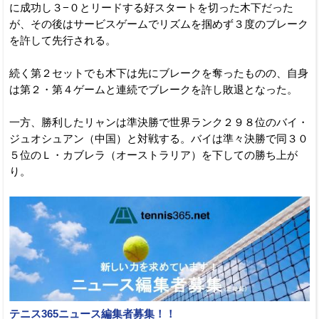
に成功し３−０とリードする好スタートを切った木下だった
が、その後はサービスゲームでリズムを掴めず３度のブレーク
を許して先行される。
続く第２セットでも木下は先にブレークを奪ったものの、自身
は第２・第４ゲームと連続でブレークを許し敗退となった。
一方、勝利したリャンは準決勝で世界ランク２９８位のバイ・
ジュオシュアン（中国）と対戦する。バイは準々決勝で同３０
５位のＬ・カブレラ（オーストラリア）を下しての勝ち上が
り。
テニス365ニュース編集者募集！！