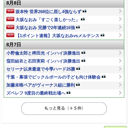
8月8日
坂本怜 世界268位に屈し4強ならず
大坂なおみ「すごく楽しかった」
大坂なおみ 完勝で2年連続16強
【1ポイント速報】大坂なおみvsメルテンス
8月7日
小野倫太郎と稗田光 インハイ決勝進出
窪田結衣と石田実莉 インハイ決勝進出
セリーナ以来最速で今季ハード25勝
千葉・幕張でピックルボールの子ども向け体験会
加藤未唯ペアがヴィーナス組に勝利
ズベレフ 9度目の最終戦出場へ