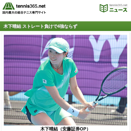
木下晴結 ストレート負けで4強ならず
木下晴結（安藤証券OP）