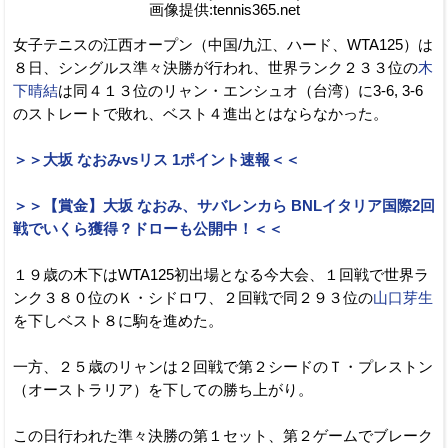
画像提供:tennis365.net
女子テニスの江西オープン（中国/九江、ハード、WTA125）は
８日、シングルス準々決勝が行われ、世界ランク２３３位の
木
下晴結
は同４１３位のリャン・エンシュオ（台湾）に3-6, 3-6
のストレートで敗れ、ベスト４進出とはならなかった。
＞＞大坂 なおみvsリス 1ポイント速報＜＜
＞＞【賞金】大坂 なおみ、サバレンカら BNLイタリア国際2回
戦でいくら獲得？ドローも公開中！＜＜
１９歳の木下はWTA125初出場となる今大会、１回戦で世界ラ
ンク３８０位のＫ・シドロワ、２回戦で同２９３位の
山口芽生
を下しベスト８に駒を進めた。
一方、２５歳のリャンは２回戦で第２シードのＴ・プレストン
（オーストラリア）を下しての勝ち上がり。
この日行われた準々決勝の第１セット、第２ゲームでブレーク