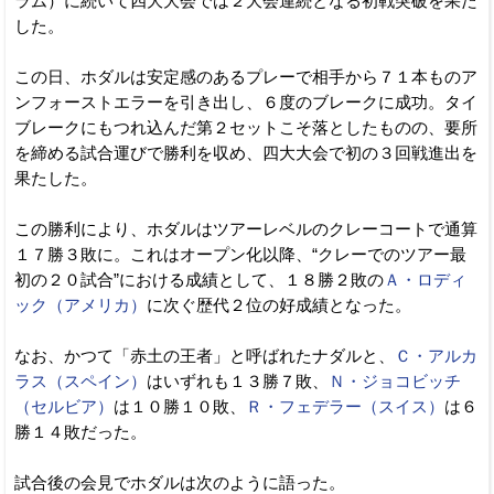
ラム）に続いて四大大会では２大会連続となる初戦突破を果た
した。
この日、ホダルは安定感のあるプレーで相手から７１本ものア
ンフォーストエラーを引き出し、６度のブレークに成功。タイ
ブレークにもつれ込んだ第２セットこそ落としたものの、要所
を締める試合運びで勝利を収め、四大大会で初の３回戦進出を
果たした。
この勝利により、ホダルはツアーレベルのクレーコートで通算
１７勝３敗に。これはオープン化以降、“クレーでのツアー最
初の２０試合”における成績として、１８勝２敗の
Ａ・ロディ
ック（アメリカ）
に次ぐ歴代２位の好成績となった。
なお、かつて「赤土の王者」と呼ばれたナダルと、
Ｃ・アルカ
ラス（スペイン）
はいずれも１３勝７敗、
Ｎ・ジョコビッチ
（セルビア）
は１０勝１０敗、
Ｒ・フェデラー（スイス）
は６
勝１４敗だった。
試合後の会見でホダルは次のように語った。