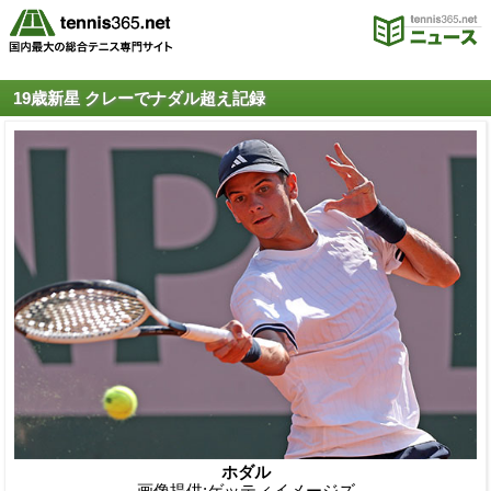
19歳新星 クレーでナダル超え記録
ホダル