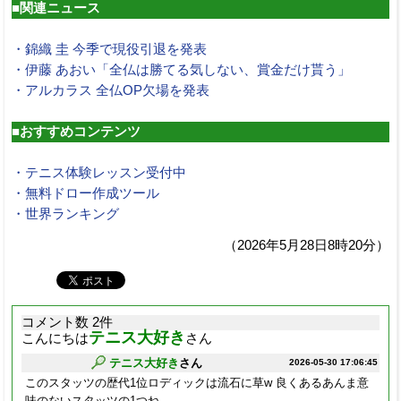
■関連ニュース
・錦織 圭 今季で現役引退を発表
・伊藤 あおい「全仏は勝てる気しない、賞金だけ貰う」
・アルカラス 全仏OP欠場を発表
■おすすめコンテンツ
・テニス体験レッスン受付中
・無料ドロー作成ツール
・世界ランキング
（2026年5月28日8時20分）
コメント数 2件
テニス大好き
こんにちは
さん
テニス大好き
さん
2026-05-30 17:06:45
このスタッツの歴代1位ロディックは流石に草w 良くあるあんま意
味のないスタッツの1つね。