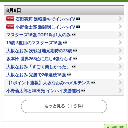
8月8日
石田実莉 逆転勝ちでインハイV
小野倫太郎 激闘制しインハイV
マスターズ16強 TOP10は1人のみ
19歳 3度目のマスターズ16強
大坂なおみ 次戦は地元期待の23歳
坂本怜 世界268位に屈し4強ならず
大坂なおみ「すごく楽しかった」
大坂なおみ 完勝で2年連続16強
【1ポイント速報】大坂なおみvsメルテンス
小野倫太郎と稗田光 インハイ決勝進出