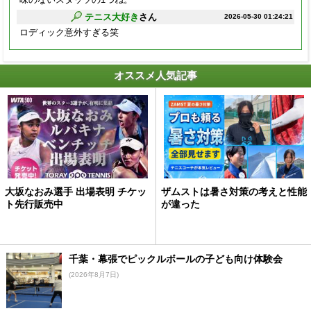
テニス大好き
さん
2026-05-30 01:24:21
ロディック意外すぎる笑
オススメ人気記事
大坂なおみ選手 出場表明 チケッ
ザムストは暑さ対策の考えと性能
ト先行販売中
が違った
千葉・幕張でピックルボールの子ども向け体験会
(2026年8月7日)