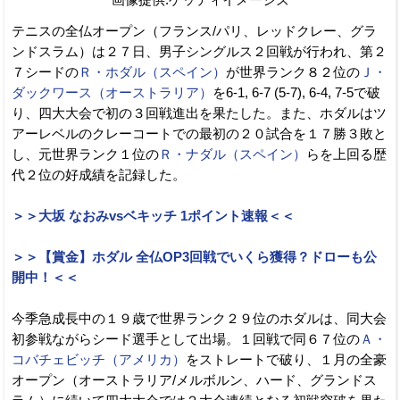
画像提供:ゲッティイメージズ
テニスの全仏オープン（フランス/パリ、レッドクレー、グラ
ンドスラム）は２７日、男子シングルス２回戦が行われ、第２
７シードの
Ｒ・ホダル（スペイン）
が世界ランク８２位の
Ｊ・
ダックワース（オーストラリア）
を6-1, 6-7 (5-7), 6-4, 7-5で破
り、四大大会で初の３回戦進出を果たした。また、ホダルはツ
アーレベルのクレーコートでの最初の２０試合を１７勝３敗と
し、元世界ランク１位の
Ｒ・ナダル（スペイン）
らを上回る歴
代２位の好成績を記録した。
＞＞大坂 なおみvsベキッチ 1ポイント速報＜＜
＞＞【賞金】ホダル 全仏OP3回戦でいくら獲得？ドローも公
開中！＜＜
今季急成長中の１９歳で世界ランク２９位のホダルは、同大会
初参戦ながらシード選手として出場。１回戦で同６７位の
Ａ・
コバチェビッチ（アメリカ）
をストレートで破り、１月の全豪
オープン（オーストラリア/メルボルン、ハード、グランドス