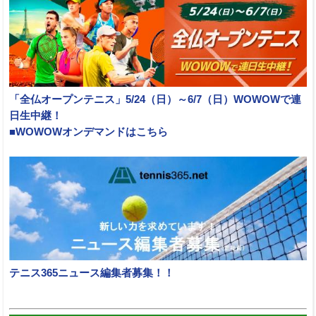
「全仏オープンテニス」5/24（日）～6/7（日）WOWOWで連
日生中継！
■WOWOWオンデマンドはこちら
テニス365ニュース編集者募集！！