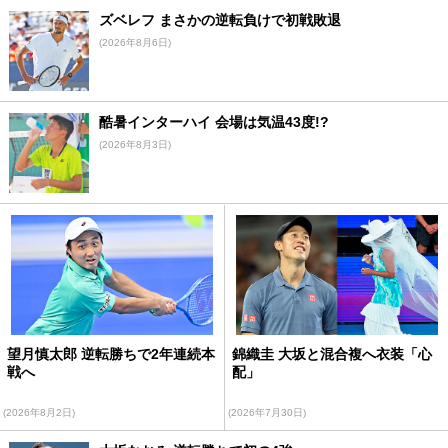
ズベレフ まさかの逆転負けで初戦敗退
(2026年8月6日)
酷暑インターハイ 会場は気温43度!?
(2026年8月3日)
望月慎太郎 逆転勝ちで2年連続本
錦織圭 大坂と混合複へ衣装「心
戦へ
配」
(2026年8月2日)
(2026年7月30日)