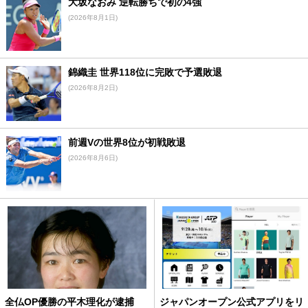
大坂なおみ 逆転勝ちで初の4強
(2026年8月1日)
錦織圭 世界118位に完敗で予選敗退
(2026年8月2日)
前週Vの世界8位が初戦敗退
(2026年8月6日)
全仏OP優勝の平木理化が逮捕
ジャパンオープン公式アプリをリ