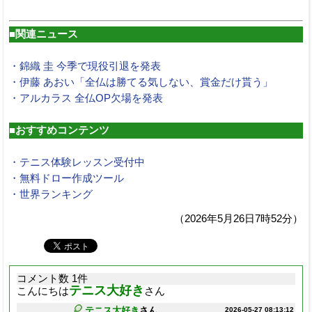
■関連ニュース
・錦織 圭 今季で現役引退を発表
・伊藤 あおい「全仏は勝てる気しない、賞金だけ貰う」
・アルカラス 全仏OP欠場を発表
■おすすめコンテンツ
・テニス体験レッスン受付中
・無料ドロー作成ツール
・世界ランキング
（2026年5月26日7時52分）
コメント数 1件
テニス大好き
こんにちは
さん
テニス大好き
さん
2026-05-27 08:13:12