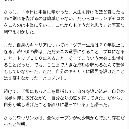
さらに、「今日は本当に辛かった。人生を捧げるほど愛したも
のに別れを告げるのは簡単じゃない。だからローランギャロス
を去るのは本当に辛いし、これからもそうだと思う」と率直な
胸中を明かした。
また、自身のキャリアについては「ツアー生活は２０年以上に
なる。若い頃の夢は、ただテニス選手になること、プロになる
こと、トップ１００に入ること、そしてこういう大会に出場す
ることだった。でも、ここまで大きな成功を収めるなんて想像
もしていなかった。ただ、自分のキャリアに限界を設けたこと
は１度もなかった」とコメント。
続けて、「常にもっと上を目指して、自分を追い込み、自分の
限界を押し広げながら、自分なりの道を探してきた。だから、
自分が成し遂げたことを誇りに思っている」と語った。
さらにワウリンカは、全仏オープンが幼少期から特別な存在だ
ったと説明。