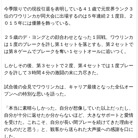
今季限りでの現役引退を表明している４１歳で元世界ランク３
位のワウリンカが同大会に出場するのは５年連続２１度目。２
０１５年には優勝を飾っている。
２５歳のデ・ヨングとの顔合わせとなった１回戦、ワウリンカ
は１度のブレークを許し第１セットを落とすも、第２セットで
は第８ゲームでブレークを奪い１セットオールに追いつく。
しかしその後、第３セットで２度、第４セットでは１度ブレー
クを許して３時間４分の激闘の末に力尽きた。
試合後の会見でワウリンカは、キャリア最後となった全仏オー
プンへの特別な思いを語った。
「本当に素晴らしかった。自分が想像していた以上だったし、
自分が十分に返せたか分からないほど、大きなサポートと愛情
を受けた。これこそ、自分が長い間プレーを続けてきた理由そ
のものだと思う」と、観客から送られた大声援への感謝を口に
した。