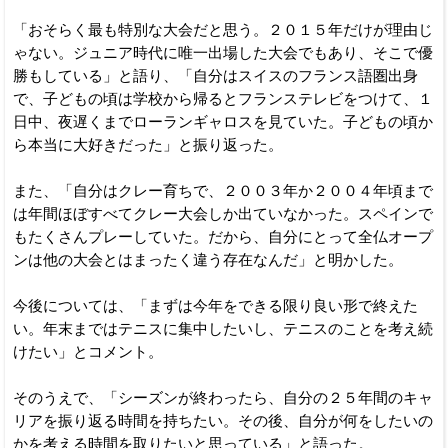
「おそらく最も特別な大会だと思う。２０１５年だけが理由じ
ゃない。ジュニア時代に唯一出場した大会でもあり、そこで優
勝もしている」と語り、「自分はスイスのフランス語圏出身
で、子どもの頃は学校から帰るとフランステレビをつけて、１
日中、夜遅くまでローランギャロスを見ていた。子どもの頃か
ら本当に大好きだった」と振り返った。
また、「自分はクレー育ちで、２００３年か２００４年頃まで
は年間ほぼすべてクレー大会しか出ていなかった。スペインで
もたくさんプレーしていた。だから、自分にとって全仏オープ
ンは他の大会とはまったく違う存在なんだ」と明かした。
今後については、「まずは今年をできる限り良い形で終えた
い。年末まではテニスに集中したいし、テニスのことを考え続
けたい」とコメント。
そのうえで、「シーズンが終わったら、自分の２５年間のキャ
リアを振り返る時間を持ちたい。その後、自分が何をしたいの
かを考える時間を取りたいと思っている」と語った。