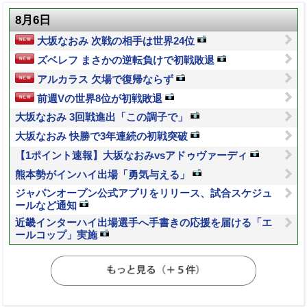
8月6日
大坂なおみ 次戦の相手は世界24位
ズベレフ まさかの逆転負けで初戦敗退
アルカラス 欠場で復帰ならず
前週Vの世界8位が初戦敗退
大坂なおみ 3回戦進出「この調子で」
大坂なおみ 快勝で3年連続の初戦突破
【1ポイント速報】大坂なおみvsアドゥヴァーディ
熊本勢がインハイ出場「勇気与える」
ジャパンオープン公式アプリをリリース、試合スケジュ
ールなど通知
近畿インターハイ出場選手へ手書きの応援を届ける「エ
ールコップ」実施