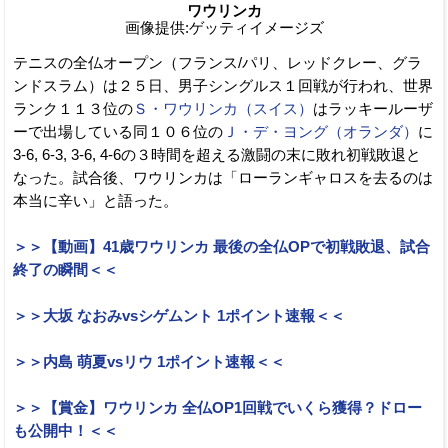
ワウリンカ
画像提供:ゲッティイメージズ
テニスの全仏オープン（フランス/パリ、レッドクレー、グラ
ンドスラム）は２５日、男子シングルス１回戦が行われ、世界
ランク１１３位の
Ｓ・ワウリンカ（スイス）
はラッキールーザ
ーで出場している同１０６位の
Ｊ・デ・ヨング（オランダ）
に
3-6, 6-3, 3-6, 4-6の３時間を超える激闘の末に敗れ初戦敗退と
なった。試合後、ワウリンカは「ローランギャロスを去るのは
本当に辛い」と語った。
＞＞【動画】41歳ワウリンカ 最後の全仏OPで初戦敗退、試合
終了の瞬間＜＜
＞＞大坂 なおみvsシゲムント 1ポイント速報＜＜
＞＞内島 萌夏vsリウ 1ポイント速報＜＜
＞＞【賞金】ワウリンカ 全仏OP1回戦でいくら獲得？ドロー
も公開中！＜＜