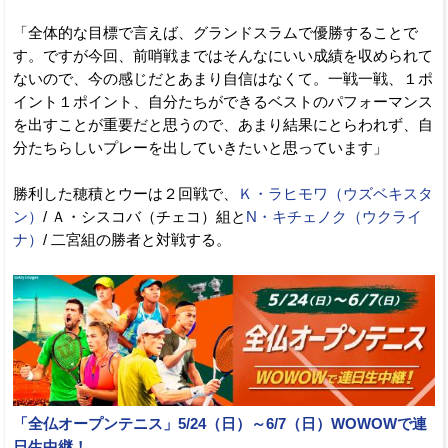
「全体的な目標で言えば、グランドスラムで優勝することで
す。ですが今回、前哨戦まではそんなにいい成績を収められて
ないので、今の感じだとあまり自信はなくて。一戦一戦、１ポ
イント１ポイント、自分たちができるベストのパフォーマンス
を出すことが重要だと思うので、あまり結果にとらわれず、自
分たちらしいプレーを出していきたいと思っています」
勝利した穂積とウーは２回戦で、
Ｋ・ラヒモワ（ウズベキスタ
ン）
/ Ａ・シスコバ（チェコ）組と
N・キチェノク（ウクライ
ナ）
/ 二宮組の勝者と対戦する。
「全仏オープンテニス」5/24（日）～6/7（日）WOWOWで連
日生中継！