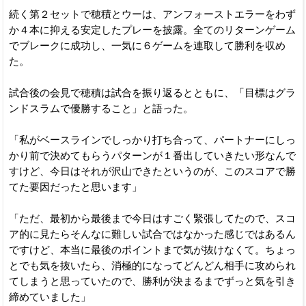
続く第２セットで穂積とウーは、アンフォーストエラーをわず
か４本に抑える安定したプレーを披露。全てのリターンゲーム
でブレークに成功し、一気に６ゲームを連取して勝利を収め
た。
試合後の会見で穂積は試合を振り返るとともに、「目標はグラ
ンドスラムで優勝すること」と語った。
「私がベースラインでしっかり打ち合って、パートナーにしっ
かり前で決めてもらうパターンが１番出していきたい形なんで
すけど、今日はそれが沢山できたというのが、このスコアで勝
てた要因だったと思います」
「ただ、最初から最後まで今日はすごく緊張してたので、スコ
ア的に見たらそんなに難しい試合ではなかった感じではあるん
ですけど、本当に最後のポイントまで気が抜けなくて。ちょっ
とでも気を抜いたら、消極的になってどんどん相手に攻められ
てしまうと思っていたので、勝利が決まるまでずっと気を引き
締めていました」