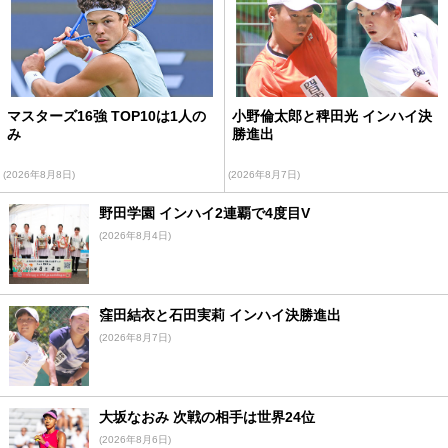
マスターズ16強 TOP10は1人の
小野倫太郎と稗田光 インハイ決
み
勝進出
(2026年8月8日)
(2026年8月7日)
野田学園 インハイ2連覇で4度目V
(2026年8月4日)
窪田結衣と石田実莉 インハイ決勝進出
(2026年8月7日)
大坂なおみ 次戦の相手は世界24位
(2026年8月6日)