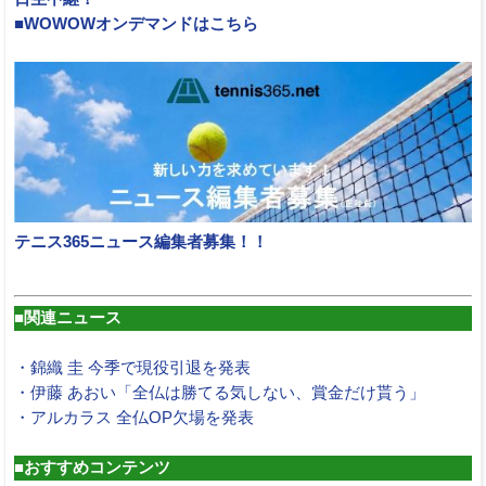
■WOWOWオンデマンドはこちら
テニス365ニュース編集者募集！！
■関連ニュース
・錦織 圭 今季で現役引退を発表
・伊藤 あおい「全仏は勝てる気しない、賞金だけ貰う」
・アルカラス 全仏OP欠場を発表
■おすすめコンテンツ