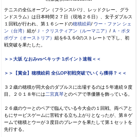
テニスの全仏オープン（フランス/パリ、レッドクレー、グラ
ンドスラム）は日本時間２７日（現地２６日）、女子ダブルス
１回戦が行われ、第１６シードの
穂積絵莉
/
ウー・ファン シェ
ン（台湾）
組が
Ｊ・クリスティアン（ルーマニア）
/
Ａ・ポタ
ポヴァ（オーストリア）
組を6-3, 6-0のストレートで下し、初
戦突破を果たした。
＞＞大坂 なおみvsベキッチ 1ポイント速報＜＜
＞＞【賞金】穂積絵莉 全仏OP初戦突破でいくら獲得？＜＜
３２歳の穂積が同大会のダブルスに出場するのは５年連続９度
目。２０１８年には
二宮真琴
とのペアで準優勝を飾っている。
２６歳のウーとのペアで臨んでいる今大会の１回戦、両ペアと
もにサービスゲームに苦戦する立ち上がりとなったが、第８ゲ
ームで穂積とウーが３度目のブレークを果たして第１セットを
先行する。