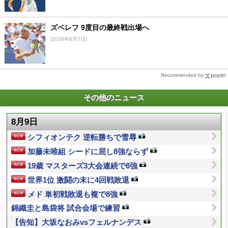
ズベレフ 9度目の最終戦出場へ
(2026年8月7日)
Recommended by
その他のニュース
8月9日
シフィオンテク 逆転勝ちで雪辱
加藤未唯組 シードに屈し8強ならず
19歳 マスターズ3大会連続で8強
世界1位 激闘の末に4回戦敗退
メド 単初戦敗退も複で8強
錦織圭と島袋将 試合会場で練習
【告知】大坂なおみvsフェルナンデス