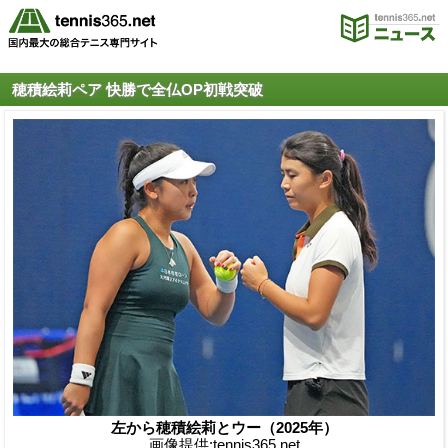
穂積絵莉ペア 快勝で全仏OP初戦突破
左から穂積絵莉とウー（2025年）
画像提供:tennis365.net