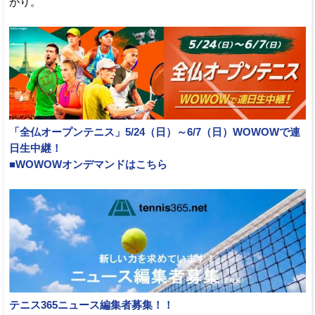
がり。
「全仏オープンテニス」5/24（日）～6/7（日）WOWOWで連
日生中継！
■WOWOWオンデマンドはこちら
テニス365ニュース編集者募集！！