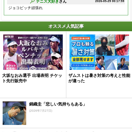
テニス大好き
さん
2026-05-29 00:17:59
ジョコビッチ頑張れ
オススメ人気記事
大坂なおみ選手 出場表明 チケッ
ザムストは暑さ対策の考えと性能
ト先行販売中
が違った
錦織圭「悲しい気持ちもある」
(2026年7月27日)