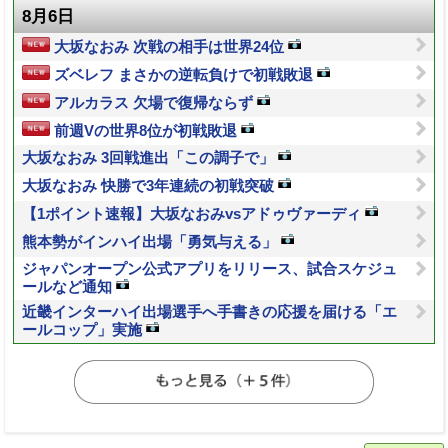
8月6日
大坂なおみ 次戦の相手は世界24位
ズベレフ まさかの逆転負けで初戦敗退
アルカラス 欠場で復帰ならず
前週Vの世界8位が初戦敗退
大坂なおみ 3回戦進出「この調子で」
大坂なおみ 快勝で3年連続の初戦突破
【1ポイント速報】大坂なおみvsアドゥヴァーディ
熊本勢がインハイ出場「勇気与える」
ジャパンオープン公式アプリをリリース、試合スケジュ
ールなど通知
近畿インターハイ出場選手へ手書きの応援を届ける「エ
ールコップ」実施