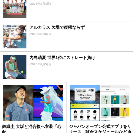
(2026年8月4日)
アルカラス 欠場で復帰ならず
(2026年8月6日)
内島萌夏 世界1位にストレート負け
(2026年8月5日)
錦織圭 大坂と混合複へ衣装「心
ジャパンオープン公式アプリをリ
配」
リース、試合スケジュールなど通