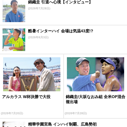
錦織圭 引退へ心境【インタビュー】
(2026年7月28日)
酷暑インターハイ 会場は気温43度!?
(2026年8月3日)
アルカラス W杯決勝で大役
錦織圭/大坂なおみ組 全米OP混合
複出場
(2026年7月20日)
(2026年7月28日)
精華学園宮島 インハイ制覇、広島勢初