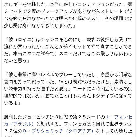
ネルギーを消耗した。本当に厳しいコンディションだった。第
３セットで２度のブレークアップがありながらストレートで試
合を終えられなかったのは明らかに僕のミスで、その場面では
少し受け身になりすぎてしまった」
「彼（ロイエ）はチャンスをものにし、観客の後押しも受けて
流れが変わったが、なんとか第４セットで立て直すことができ
た。本当にタフな試合で、スコアだけではこの厳しさは伝わら
ないと思う」
「彼も非常に高いレベルでプレーしていたし、序盤から明確な
意図を持って戦っていた。彼とは初対戦だったけど、素晴らし
い競争力を持った選手だと思う。コートに４時間近くいるのは
理想的ではないが、勝てたことはもちろんポジティブに捉えて
いるよ」
勝利したジョコビッチは３回戦で第２８シードの
Ｊ・フォンセ
カ（ブラジル）
と対戦する。フォンセカは２回戦で世界ランク
７２位の
Ｄ・プリシュミッチ（クロアチア）
を下しての勝ち上