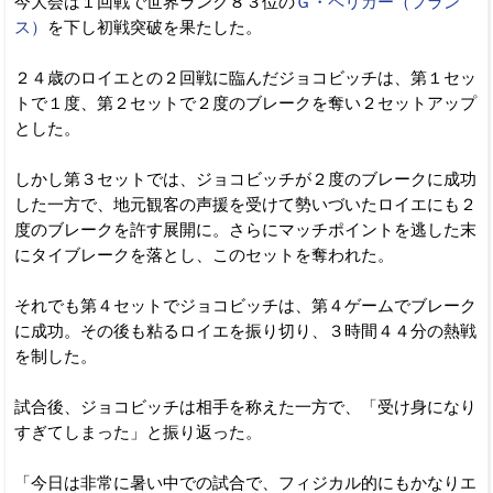
今大会は１回戦で世界ランク８３位の
Ｇ・ペリカー（フラン
ス）
を下し初戦突破を果たした。
２４歳のロイエとの２回戦に臨んだジョコビッチは、第１セッ
トで１度、第２セットで２度のブレークを奪い２セットアップ
とした。
しかし第３セットでは、ジョコビッチが２度のブレークに成功
した一方で、地元観客の声援を受けて勢いづいたロイエにも２
度のブレークを許す展開に。さらにマッチポイントを逃した末
にタイブレークを落とし、このセットを奪われた。
それでも第４セットでジョコビッチは、第４ゲームでブレーク
に成功。その後も粘るロイエを振り切り、３時間４４分の熱戦
を制した。
試合後、ジョコビッチは相手を称えた一方で、「受け身になり
すぎてしまった」と振り返った。
「今日は非常に暑い中での試合で、フィジカル的にもかなりエ