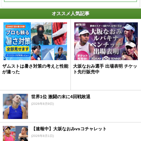
オススメ人気記事
ザムストは暑さ対策の考えと性能
大坂なおみ選手 出場表明 チケッ
が違った
ト先行販売中
世界1位 激闘の末に4回戦敗退
(2026年8月9日)
【速報中】大坂なおみvsコチャレット
(2026年8月1日)