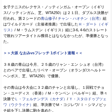
女子テニスのレクサス・ノッティンガム・オープン（イギリ
ス/ノッティンガム、芝、WTA250）は２１日、ダブルス決勝が
行われ、第２シードの
青山修子
/
チャン・ハオチン（台湾）
組
はワイルドカード（主催者推薦）で出場した
Ｈ・ダート（イギ
リス）
/ Ｍ・ラムスデン（イギリス）組に3-6, 4-6のストレート
で敗れツアータイトル獲得とはならなかったが、準優勝となっ
た。
＞＞大坂 なおみvsフレッチ 1ポイント速報＜＜
３８歳の青山は今月、２５歳のリャン・エン シュオ（台湾）
とのペアで出場したリベマ・オープン（オランダ/スヘルトー
ヘンボス、芝、WTA250）で優勝。
その青山は今大会に３２歳のチャンと出場し、１回戦でチョ
ン・ユーディス （香港）/ Ｍ・ケンペン（ベルギー）組、準々
決勝で
Ｌ・フェルナンデス（カナダ）
/
Ｙ・スタロドゥブツェ
ワ（ウクライナ）
組、準決勝でＭ・コジレワ/ Ｉ・シマノビッ
チ組を下し決勝に駒を進めた。