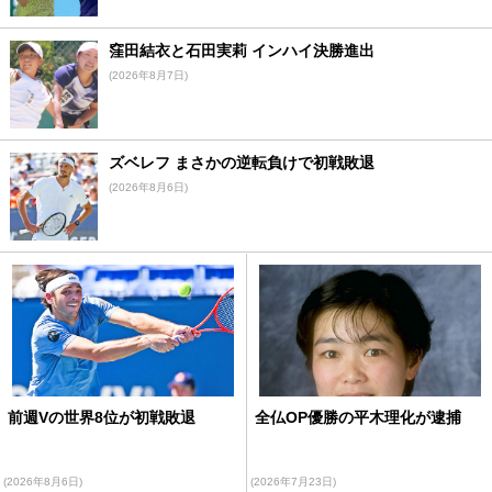
窪田結衣と石田実莉 インハイ決勝進出
(2026年8月7日)
ズベレフ まさかの逆転負けで初戦敗退
(2026年8月6日)
前週Vの世界8位が初戦敗退
全仏OP優勝の平木理化が逮捕
(2026年8月6日)
(2026年7月23日)