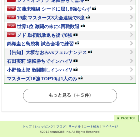
シフィオンテク 逆転勝ちで雪辱
加藤未唯組 シードに屈し8強ならず
19歳 マスターズ3大会連続で8強
世界1位 激闘の末に4回戦敗退
メド 単初戦敗退も複で8強
錦織圭と島袋将 試合会場で練習
【告知】大坂なおみvsフェルナンデス
石田実莉 逆転勝ちでインハイV
小野倫太郎 激闘制しインハイV
マスターズ16強 TOP10は1人のみ
トップ
|
ショッピング
|
ブログ
|
サークル
|
コート検索
|
マイページ
©2012 tennis365 Inc. All Rights Reserved.