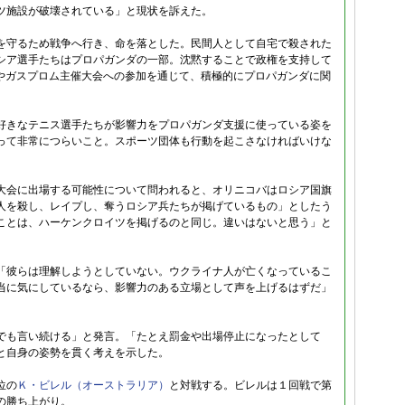
ツ施設が破壊されている」と現状を訴えた。
を守るため戦争へ行き、命を落とした。民間人として自宅で殺された
シア選手たちはプロパガンダの一部。沈黙することで政権を支持して
動やガスプロム主催大会への参加を通じて、積極的にプロパガンダに関
好きなテニス選手たちが影響力をプロパガンダ支援に使っている姿を
って非常につらいこと。スポーツ団体も行動を起こさなければいけな
大会に出場する可能性について問われると、オリニコバはロシア国旗
人を殺し、レイプし、奪うロシア兵たちが掲げているもの」としたう
ことは、ハーケンクロイツを掲げるのと同じ。違いはないと思う」と
「彼らは理解しようとしていない。ウクライナ人が亡くなっているこ
当に気にしているなら、影響力のある立場として声を上げるはずだ」
でも言い続ける」と発言。「たとえ罰金や出場停止になったとして
と自身の姿勢を貫く考えを示した。
位の
Ｋ・ビレル（オーストラリア）
と対戦する。ビレルは１回戦で第
の勝ち上がり。