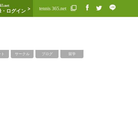
65.net
tennis 365.net
録・ログイン
ント
サークル
ブログ
留学