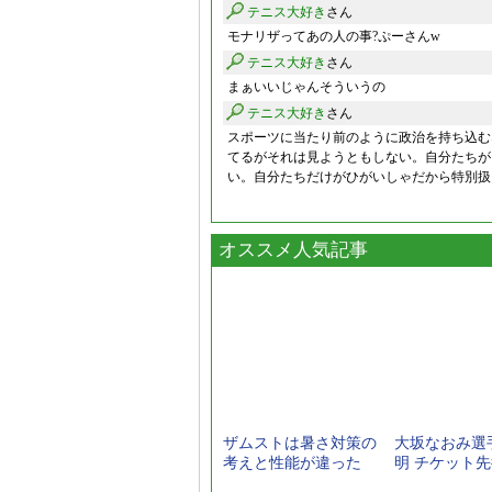
テニス大好き
さん
モナリザってあの人の事?ぷーさんw
テニス大好き
さん
まぁいいじゃんそういうの
テニス大好き
さん
スポーツに当たり前のように政治を持ち込む
てるがそれは見ようともしない。自分たちが
い。自分たちだけがひがいしゃだから特別扱
オススメ人気記事
ザムストは暑さ対策の
大坂なおみ選
考えと性能が違った
明 チケット