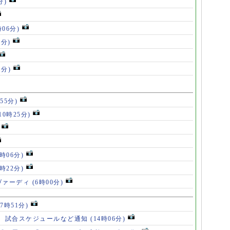
分)
時06分)
5分)
1分)
55分)
10時25分)
8時06分)
7時22分)
ヴァーディ
(6時00分)
17時51分)
、試合スケジュールなど通知
(14時06分)