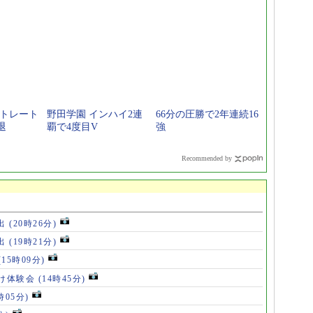
ストレート
野田学園 インハイ2連
66分の圧勝で2年連続16
退
覇で4度目V
強
Recommended by
出
(20時26分)
出
(19時21分)
(15時09分)
け体験会
(14時45分)
時05分)