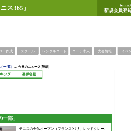
tennis3
ニス365」
新規会員登
ロー作成
スクール
レンタルコート
コーチ求人
大会情報
イベ
→
(一覧)
今日のニュース(詳細)
の一部」
テニスの全仏オープン（フランス/パリ、レッドクレー、