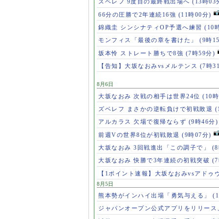
ズベレフ 9度目の最終戦出場へ
(13時03
66分の圧勝で2年連続16強
(11時00分)
錦織圭 シンシナティOP予選へ練習
(10
モンフィス「最後の章を書けた」
(9時1
坂本怜 ストレート勝ちで8強
(7時59分)
【告知】大坂なおみvsメルテンス
(7時3
8月6日
大坂なおみ 次戦の相手は世界24位
(10時
ズベレフ まさかの逆転負けで初戦敗退
(
アルカラス 欠場で復帰ならず
(9時46分)
前週Vの世界8位が初戦敗退
(9時07分)
大坂なおみ 3回戦進出「この調子で」
(
大坂なおみ 快勝で3年連続の初戦突破
(
【1ポイント速報】大坂なおみvsアドゥ
8月5日
熊本勢がインハイ出場「勇気与える」
(
ジャパンオープン公式アプリをリリース