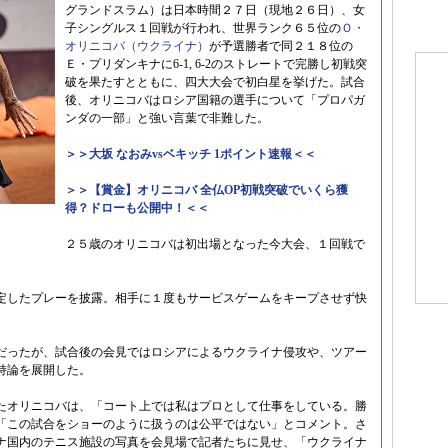
グランドスラム）は日本時間２７日（現地２６日）、女
子シングルス１回戦が行われ、世界ランク６５位の
Ｏ・
オリニコバ（ウクライナ）
が予選勝者で同２１８位の
Ｅ・プリダンキナに6-1, 6-2のストレートで完勝し初戦突
破を果たすとともに、四大大会で初白星を挙げた。試合
後、オリニコバはロシア国籍の選手について「プロパガ
ンダの一部」と強い言葉で非難した。
＞＞大坂 なおみvsベキッチ 1ポイント速報＜＜
＞＞【賞金】オリニコバ 全仏OP初戦突破でいくら獲
得？ドローも公開中！＜＜
２５歳のオリニコバは初出場となった今大会、１回戦で
定したプレーを披露。相手に１度もサービスゲームをキープさせず快
だったが、試合後の会見ではロシアによるウクライナ侵攻や、ツアー
持論を展開した。
たオリニコバは、「コート上では私はプロとして仕事をしている。勝
「この試合をショーのように扱うのは公平ではない」とコメント。さ
ナ国内のテニス施設の写真を会見場で記者たちに見せ、「ウクライナ