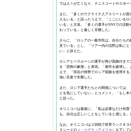
では人々が亡くなり、テニスコートやスポー
また、「多くのウクライナ人アスリートが国
人もいる」と語ったうえで、「ここにいるロ
いる」と主張。「多くの選手がSNSでの活
わっている」と厳しく非難した。
さらに、「ロシアの一般市民は、自分たちの
見ている」とし、「ツアー内の沈黙は私にと
い」と訴えた。
ロシアとベラルーシの選手が再び国旗付きで
を「恐怖の象徴」と表現。「都市を破壊し、
えで、「現在の情勢でロシア国旗を使用する
強い言葉で非難した。
また、ロシア選手たちとの関係については、
とを気にしていない」とコメント。「もし本
と語った。
オリニコバは最後に、「私は必要なだけ何度
も、自分は正しいことをしていると感じる」
なお、オリニコバは２回戦で世界ランク８３
５シードの
Ｊ・ペグラ（アメリカ）
を下して