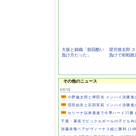
大坂と錦織「前回酷い
望月慎太郎 
負け方だった」
負けで初戦敗
その他のニュース
8月7日
小野倫太郎と稗田光 インハイ決勝進
窪田結衣と石田実莉 インハイ決勝進
セリーナ以来最速で今季ハード25勝
千葉・幕張でピックルボールの子ども向
加藤未唯ペアがヴィーナス組に勝利
(14