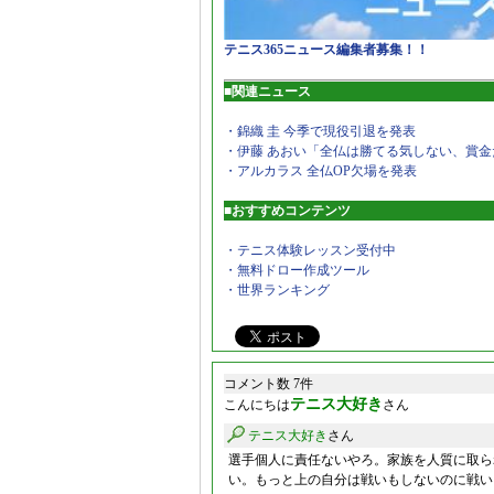
テニス365ニュース編集者募集！！
■関連ニュース
・錦織 圭 今季で現役引退を発表
・伊藤 あおい「全仏は勝てる気しない、賞金
・アルカラス 全仏OP欠場を発表
■おすすめコンテンツ
・テニス体験レッスン受付中
・無料ドロー作成ツール
・世界ランキング
コメント数 7件
テニス大好き
こんにちは
さん
テニス大好き
さん
選手個人に責任ないやろ。家族を人質に取ら
い。もっと上の自分は戦いもしないのに戦い