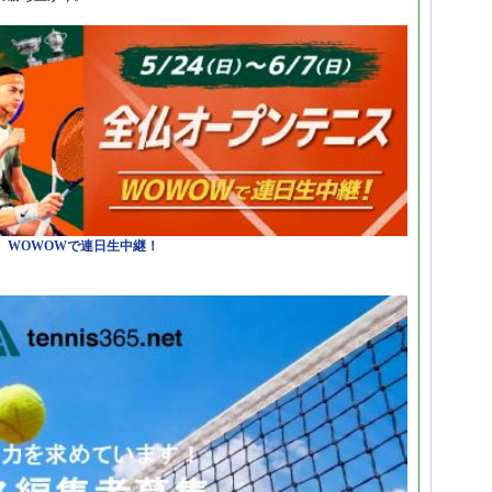
日）WOWOWで連日生中継！