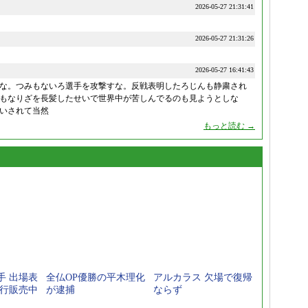
2026-05-27 21:31:41
2026-05-27 21:31:26
2026-05-27 16:41:43
な。つみもないろ選手を攻撃すな。反戦表明したろじんも静粛され
もなりざを長髪したせいで世界中が苦しんでるのも見ようとしな
いされて当然
もっと読む →
手 出場表
全仏OP優勝の平木理化
アルカラス 欠場で復帰
先行販売中
が逮捕
ならず