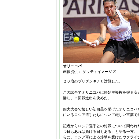
オリニコバ
画像提供： ゲッティイメージズ
２０歳のプリダンキナと対戦した。
この試合でオリニコバは終始主導権を握る安
勝し、２回戦進出を決めた。
四大大会で嬉しい初白星を挙げたオリニコバ
にいるロシア選手たちについて厳しい言葉で
記者からロシア選手との対戦について問われ
つ日もあれば負ける日もある」と語る一方、
らに、ロシア軍による爆撃を受けたウクライ