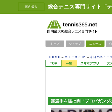
総合テニス専門サイト「テ
国内最大
トップ
ショップ
ニュース
ド
→
→
HOME
ニュースTOP
今日のニュース
露選手を猛批判「プロパガンダ