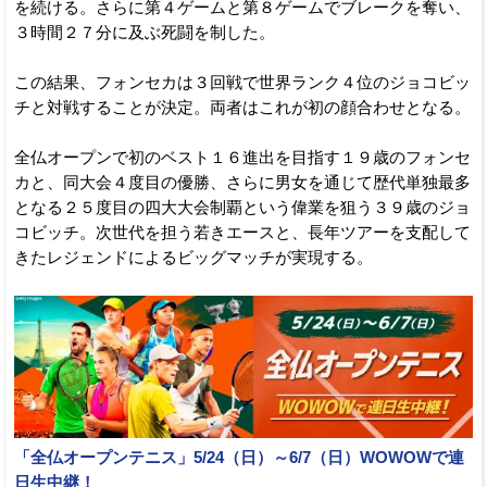
を続ける。さらに第４ゲームと第８ゲームでブレークを奪い、
３時間２７分に及ぶ死闘を制した。
この結果、フォンセカは３回戦で世界ランク４位のジョコビッ
チと対戦することが決定。両者はこれが初の顔合わせとなる。
全仏オープンで初のベスト１６進出を目指す１９歳のフォンセ
カと、同大会４度目の優勝、さらに男女を通じて歴代単独最多
となる２５度目の四大大会制覇という偉業を狙う３９歳のジョ
コビッチ。次世代を担う若きエースと、長年ツアーを支配して
きたレジェンドによるビッグマッチが実現する。
「全仏オープンテニス」5/24（日）～6/7（日）WOWOWで連
日生中継！