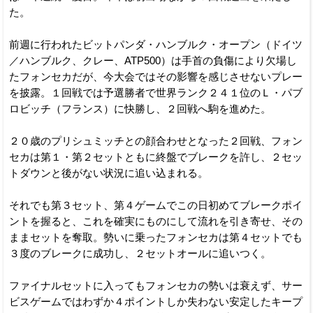
た。
前週に行われたビットパンダ・ハンブルク・オープン（ドイツ
／ハンブルク、クレー、ATP500）は手首の負傷により欠場し
たフォンセカだが、今大会ではその影響を感じさせないプレー
を披露。１回戦では予選勝者で世界ランク２４１位のＬ・パブ
ロビッチ（フランス）に快勝し、２回戦へ駒を進めた。
２０歳のプリシュミッチとの顔合わせとなった２回戦、フォン
セカは第１・第２セットともに終盤でブレークを許し、２セッ
トダウンと後がない状況に追い込まれる。
それでも第３セット、第４ゲームでこの日初めてブレークポイ
ントを握ると、これを確実にものにして流れを引き寄せ、その
ままセットを奪取。勢いに乗ったフォンセカは第４セットでも
３度のブレークに成功し、２セットオールに追いつく。
ファイナルセットに入ってもフォンセカの勢いは衰えず、サー
ビスゲームではわずか４ポイントしか失わない安定したキープ