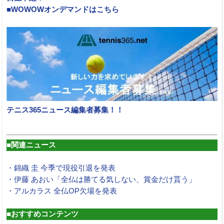
■WOWOWオンデマンドはこちら
テニス365ニュース編集者募集！！
■関連ニュース
・錦織 圭 今季で現役引退を発表
・伊藤 あおい「全仏は勝てる気しない、賞金だけ貰う」
・アルカラス 全仏OP欠場を発表
■おすすめコンテンツ