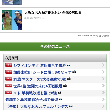
大坂なおみ&伊藤あおい 全米OP出場
(2026年7月22日)
Recommended by
その他のニュース
8月9日
シフィオンテク 逆転勝ちで雪辱
加藤未唯組 シードに屈し8強ならず
19歳 マスターズ3大会連続で8強
世界1位 激闘の末に4回戦敗退
メド 単初戦敗退も複で8強
錦織圭と島袋将 試合会場で練習
【告知】大坂なおみvsフェルナンデス