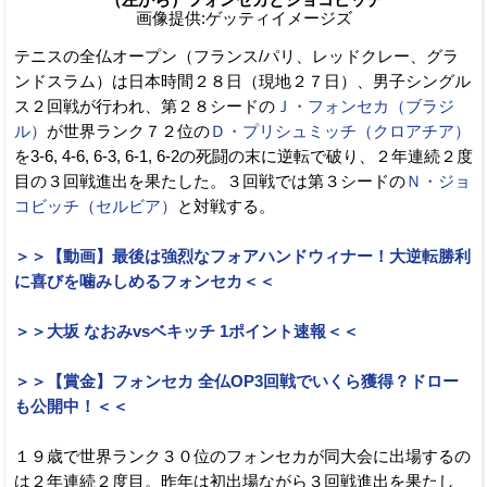
画像提供:ゲッティイメージズ
テニスの全仏オープン（フランス/パリ、レッドクレー、グラ
ンドスラム）は日本時間２８日（現地２７日）、男子シングル
ス２回戦が行われ、第２８シードの
Ｊ・フォンセカ（ブラジ
ル）
が世界ランク７２位の
Ｄ・プリシュミッチ（クロアチア）
を3-6, 4-6, 6-3, 6-1, 6-2の死闘の末に逆転で破り、２年連続２度
目の３回戦進出を果たした。３回戦では第３シードの
Ｎ・ジョ
コビッチ（セルビア）
と対戦する。
＞＞【動画】最後は強烈なフォアハンドウィナー！大逆転勝利
に喜びを噛みしめるフォンセカ＜＜
＞＞大坂 なおみvsベキッチ 1ポイント速報＜＜
＞＞【賞金】フォンセカ 全仏OP3回戦でいくら獲得？ドロー
も公開中！＜＜
１９歳で世界ランク３０位のフォンセカが同大会に出場するの
は２年連続２度目。昨年は初出場ながら３回戦進出を果たし