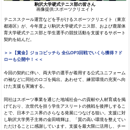
駒沢大学硬式テニス部の皆さん
画像提供:スポーツクリエイト
テニススクール運営などを手がけるスポーツクリエイト（東京
都港区）が、今年度より駒沢大学硬式テニス部、および鹿屋体
育大学硬式テニス部と学生選手の競技活動を支援するサポート
契約を結んだ。
＞＞【賞金】ジョコビッチら 全仏OP3回戦でいくら獲得？ド
ローも公開中！＜＜
今回の契約に伴い、両大学の選手が着用する公式ユニフォーム
の袖などに同社のロゴを掲出。あわせて、練習環境の充実へ向
けた支援も実施する。
同社はスポーツ事業を通じた地域社会への貢献や人材育成を掲
げており、次世代を担う学生アスリートの挑戦を後押しするこ
とで、日本テニス界のさらなる発展につなげる狙い。支援に対
し駒沢大学男子主将の金田晴輝は、「質の高い環境を整えてい
ただけることに感謝しています。支援を最大限に活用し、チー