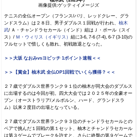
画像提供:ゲッティイメージズ
テニスの全仏オープン（フランス/パリ、レッドクレー、グラ
ンドスラム）は２８日、男子ダブルス１回戦が行われ、
柚木
武
/ Ａ・チャンドラセカール（インド）組はＪ・ポール（スイ
ス）/
Ｍ・ウィリス（イギリス）
組に3-6, 7-6 (7-4), 6-7 (3-10)の
フルセットで惜しくも敗れ、初戦敗退となった。
＞＞大坂 なおみvsヨビッチ 1ポイント速報＜＜
＞＞【賞金】柚木武 全仏OP1回戦でいくら獲得？＜＜
２７歳でダブルス世界ランク９１位の柚木が同大会のダブルス
に出場するのは今回が初。四大大会では２０２５年の全豪オー
プン（オーストラリア/メルボルン、ハード、グランドスラ
ム）以来２度目の出場となっている。
２７歳でダブルス世界ランク９３位のチャンドラセカールとの
ペアで挑んだ１回戦の第１セット、柚木とチャンドラセカール
は第３ゲームでブレークを許すと、さらに終盤の第９ゲームで