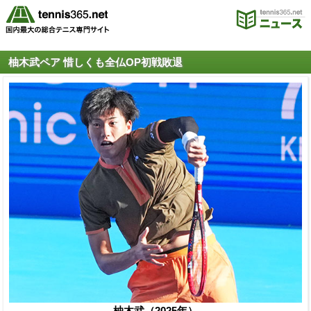
柚木武ペア 惜しくも全仏OP初戦敗退
柚木武（2025年）