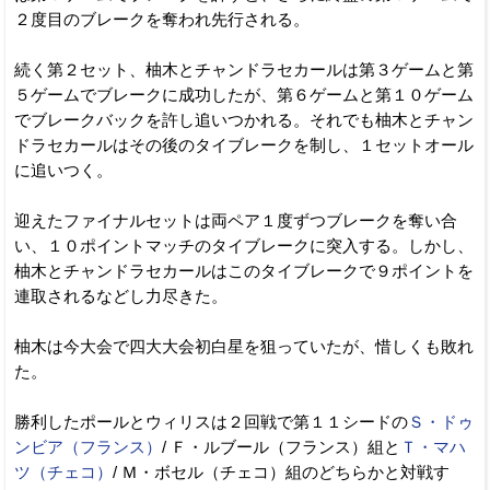
２度目のブレークを奪われ先行される。
続く第２セット、柚木とチャンドラセカールは第３ゲームと第
５ゲームでブレークに成功したが、第６ゲームと第１０ゲーム
でブレークバックを許し追いつかれる。それでも柚木とチャン
ドラセカールはその後のタイブレークを制し、１セットオール
に追いつく。
迎えたファイナルセットは両ペア１度ずつブレークを奪い合
い、１０ポイントマッチのタイブレークに突入する。しかし、
柚木とチャンドラセカールはこのタイブレークで９ポイントを
連取されるなどし力尽きた。
柚木は今大会で四大大会初白星を狙っていたが、惜しくも敗れ
た。
勝利したポールとウィリスは２回戦で第１１シードの
Ｓ・ドゥ
ンビア（フランス）
/ Ｆ・ルブール（フランス）組と
Ｔ・マハ
ツ（チェコ）
/ Ｍ・ボセル（チェコ）組のどちらかと対戦す