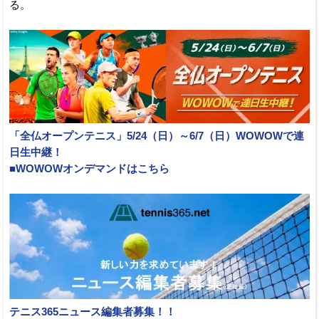
る。
「全仏オープンテニス」5/24（日）～6/7（日）WOWOWで連
日生中継！
■WOWOWオンデマンドはこちら
テニス365ニュース編集者募集！！