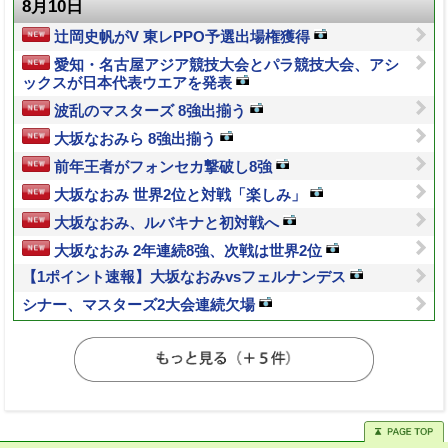
8月10日
辻岡史帆がV 東レPPO予選出場権獲得
愛知・名古屋アジア競技大会とパラ競技大会、アシ
ックスが日本代表ウエアを発表
波乱のマスターズ 8強出揃う
大坂なおみら 8強出揃う
前年王者がフォンセカ撃破し8強
大坂なおみ 世界2位と対戦「楽しみ」
大坂なおみ、ルバキナと初対戦へ
大坂なおみ 2年連続8強、次戦は世界2位
【1ポイント速報】大坂なおみvsフェルナンデス
シナー、マスターズ2大会連続欠場