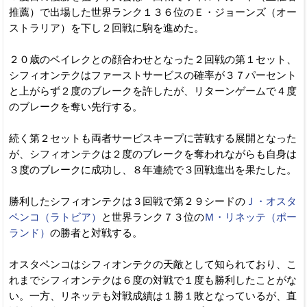
推薦）で出場した世界ランク１３６位のＥ・ジョーンズ（オー
ストラリア）を下し２回戦に駒を進めた。
２０歳のベイレクとの顔合わせとなった２回戦の第１セット、
シフィオンテクはファーストサービスの確率が３７パーセント
と上がらず２度のブレークを許したが、リターンゲームで４度
のブレークを奪い先行する。
続く第２セットも両者サービスキープに苦戦する展開となった
が、シフィオンテクは２度のブレークを奪われながらも自身は
３度のブレークに成功し、８年連続で３回戦進出を果たした。
勝利したシフィオンテクは３回戦で第２９シードの
Ｊ・オスタ
ペンコ（ラトビア）
と世界ランク７３位の
Ｍ・リネッテ（ポー
ランド）
の勝者と対戦する。
オスタペンコはシフィオンテクの天敵として知られており、こ
れまでシフィオンテクは６度の対戦で１度も勝利したことがな
い。一方、リネッテも対戦成績は１勝１敗となっているが、直