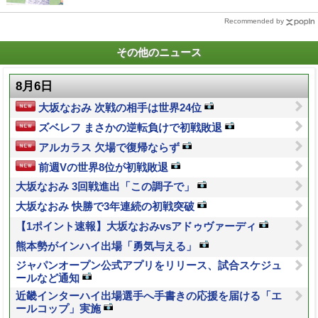
Recommended by
その他のニュース
8月6日
大坂なおみ 次戦の相手は世界24位
ズベレフ まさかの逆転負けで初戦敗退
アルカラス 欠場で復帰ならず
前週Vの世界8位が初戦敗退
大坂なおみ 3回戦進出「この調子で」
大坂なおみ 快勝で3年連続の初戦突破
【1ポイント速報】大坂なおみvsアドゥヴァーディ
熊本勢がインハイ出場「勇気与える」
ジャパンオープン公式アプリをリリース、試合スケジュ
ールなど通知
近畿インターハイ出場選手へ手書きの応援を届ける「エ
ールコップ」実施