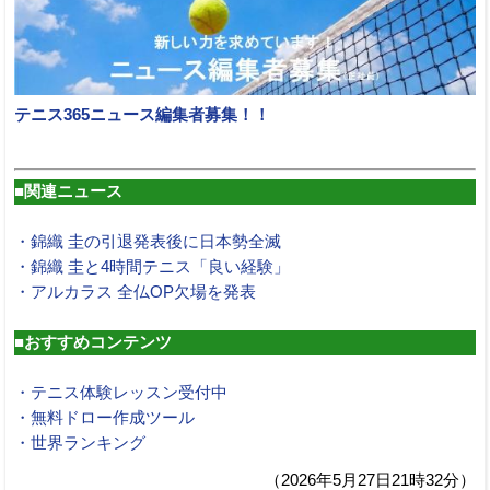
テニス365ニュース編集者募集！！
■関連ニュース
・錦織 圭の引退発表後に日本勢全滅
・錦織 圭と4時間テニス「良い経験」
・アルカラス 全仏OP欠場を発表
■おすすめコンテンツ
・テニス体験レッスン受付中
・無料ドロー作成ツール
・世界ランキング
（2026年5月27日21時32分）