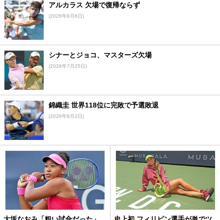
アルカラス 欠場で復帰ならず
(2026年8月6日)
シナーとジョコ、マスターズ欠場
(2026年7月25日)
錦織圭 世界118位に完敗で予選敗退
(2026年8月2日)
大坂なおみ「粗い試合だった」
史上初 フィリピン選手が単でツ