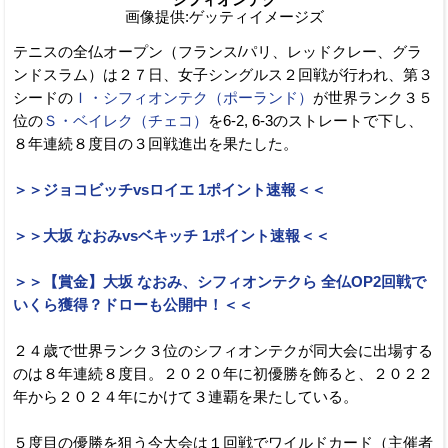
画像提供:ゲッティイメージズ
テニスの全仏オープン（フランス/パリ、レッドクレー、グラ
ンドスラム）は２７日、女子シングルス２回戦が行われ、第３
シードの
Ｉ・シフィオンテク（ポーランド）
が世界ランク３５
位の
Ｓ・ベイレク（チェコ）
を6-2, 6-3のストレートで下し、
８年連続８度目の３回戦進出を果たした。
＞＞ジョコビッチvsロイエ 1ポイント速報＜＜
＞＞大坂 なおみvsベキッチ 1ポイント速報＜＜
＞＞【賞金】大坂 なおみ、シフィオンテクら 全仏OP2回戦で
いくら獲得？ドローも公開中！＜＜
２４歳で世界ランク３位のシフィオンテクが同大会に出場する
のは８年連続８度目。２０２０年に初優勝を飾ると、２０２２
年から２０２４年にかけて３連覇を果たしている。
５度目の優勝を狙う今大会は１回戦でワイルドカード（主催者