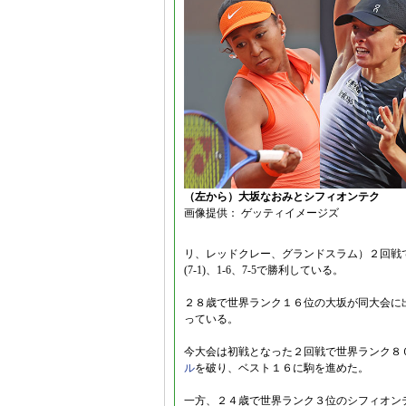
（左から）大坂なおみとシフィオンテク
画像提供： ゲッティイメージズ
リ、レッドクレー、グランドスラム）２回戦で
(7-1)、1-6、7-5で勝利している。
２８歳で世界ランク１６位の大坂が同大会に
っている。
今大会は初戦となった２回戦で世界ランク８
ル
を破り、ベスト１６に駒を進めた。
一方、２４歳で世界ランク３位のシフィオン