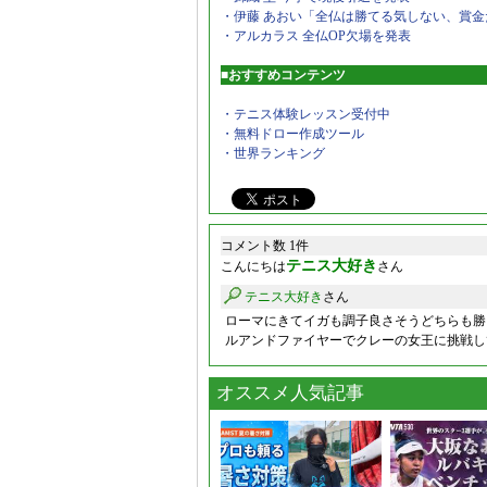
・伊藤 あおい「全仏は勝てる気しない、賞金
・アルカラス 全仏OP欠場を発表
■おすすめコンテンツ
・テニス体験レッスン受付中
・無料ドロー作成ツール
・世界ランキング
コメント数 1件
テニス大好き
こんにちは
さん
テニス大好き
さん
ローマにきてイガも調子良さそうどちらも勝
ルアンドファイヤーでクレーの女王に挑戦し
オススメ人気記事