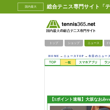
総合テニス専門サイト「テ
国内最大
トップ
ショップ
ニュース
ド
→
→
HOME
ニュースTOP
今日のニュース
【1ポイント速報】大坂なおみv