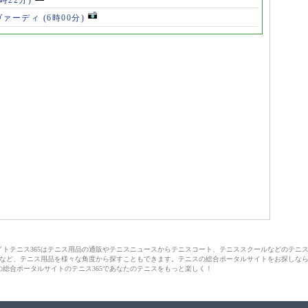
ヴァーディ
(6時00分)
サイトテニス365はテニス用品の通販やテニスニュースからテニスコート、テニススクールなどのテニ
など、テニス用品を様々な角度から探すこともできます。テニスの総合ポータルサイトをお探しな
の総合ポータルサイトのテニス365であなたのテニスをもっと楽しく！