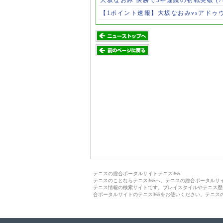
【1ポイント速報】大坂なおみvsアドゥ
テニスの総合ポータルサイトテニス365
テニスのことならテニス365へ。テニスの総合ポータル
テニス情報の検索サイトです。プレイスタイルやテニス歴
合ポータルサイトのテニス365をお使いください。テニス