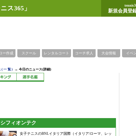
tennis3
ニス365」
新規会員登
ロー作成
スクール
レンタルコート
コーチ求人
大会情報
イベ
→
(一覧)
今日のニュース(詳細)
sシフィオンテク
女子テニスのBNLイタリア国際（イタリア/ローマ、レッ