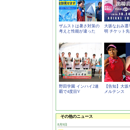
ザムストは暑さ対策の
大坂なおみ選
考えと性能が違った
明 チケット
野田学園 インハイ2連
【告知】大坂な
覇で4度目V
メルテンス
その他のニュース
8月9日