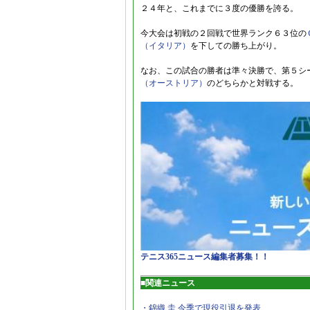
２４年と、これまでに３度の優勝を誇る。
今大会は初戦の２回戦で世界ランク６３位の
（イタリア）
を下しての勝ち上がり。
なお、この試合の勝者は準々決勝で、第５シ
（オーストリア）
のどちらかと対戦する。
テニス365ニュース編集者募集！！
■関連ニュース
・錦織 圭 今季で現役引退を発表