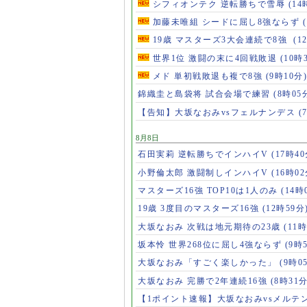
シフィオンテク 逆転勝ちで雪辱
(14
加藤未唯組 シードに屈し8強ならず
19歳 マスターズ3大会連続で8強
(1
世界1位 激闘の末に4回戦敗退
(10時
メド 単初戦敗退も複で8強
(9時10分)
錦織圭と島袋将 試合会場で練習
(8時05
【告知】大坂なおみvsフェルナンデス
(
8月8日
石田実莉 逆転勝ちでインハイV
(17時40
小野倫太郎 激闘制しインハイV
(16時02
マスターズ16強 TOP10は1人のみ
(14時
19歳 3度目のマスターズ16強
(12時59分
大坂なおみ 次戦は地元期待の23歳
(11時
坂本怜 世界268位に屈し4強ならず
(9時
大坂なおみ「すごく楽しかった」
(9時0
大坂なおみ 完勝で2年連続16強
(8時31分
【1ポイント速報】大坂なおみvsメルテ