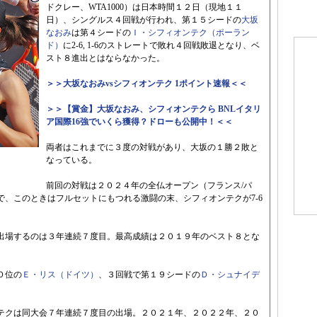
ドクレー、WTA1000）は日本時間１２日（現地１１
日）、シングルス４回戦が行われ、第１５シードの
大坂
なおみ
は第４シードの
Ｉ・シフィオンテク（ポーラン
ド）
に2-6, 1-6のストレートで敗れ４回戦敗退となり、ベ
スト８進出とはならなかった。
＞＞大坂なおみvsシフィオンテク 1ポイント速報＜＜
＞＞【賞金】大坂なおみ、シフィオンテクら BNLイタリ
ア国際16強でいくら獲得？ドローも公開中！＜＜
両者はこれまでに３度の対戦があり、大坂の１勝２敗と
なっている。
前回の対戦は２０２４年の全仏オープン（フランス/パ
、このときはフルセットにもつれる激闘の末、シフィオンテクが7-6
出場するのは３年連続７度目。最高成績は２０１９年のベスト８とな
０位の
Ｅ・リス（ドイツ）
、３回戦で第１９シードの
Ｄ・シュナイデ
テクは同大会７年連続７度目の出場。２０２１年、２０２２年、２０