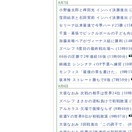
8月7日
小野倫太郎と稗田光 インハイ決勝進出
(
窪田結衣と石田実莉 インハイ決勝進出
(
セリーナ以来最速で今季ハード25勝
(1
千葉・幕張でピックルボールの子ども向
加藤未唯ペアがヴィーナス組に勝利
(14
ズベレフ 9度目の最終戦出場へ
(13時03
66分の圧勝で2年連続16強
(11時00分)
錦織圭 シンシナティOP予選へ練習
(10
モンフィス「最後の章を書けた」
(9時1
坂本怜 ストレート勝ちで8強
(7時59分)
8月6日
大坂なおみ 次戦の相手は世界24位
(10時
ズベレフ まさかの逆転負けで初戦敗退
(
アルカラス 欠場で復帰ならず
(9時46分)
前週Vの世界8位が初戦敗退
(9時07分)
大坂なおみ 3回戦進出「この調子で」
(
大坂なおみ 快勝で3年連続の初戦突破
(