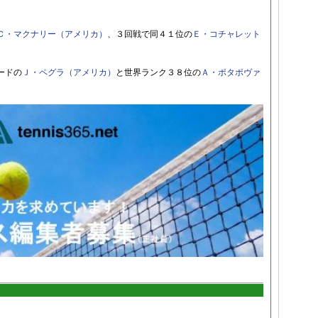
Ｃ・マクナリー（アメリカ）
、３回戦で同４１位の
Ｅ・コチャレット
ードの
Ｊ・ペグラ（アメリカ）
と世界ランク３８位の
Ａ・ポタポヴァ