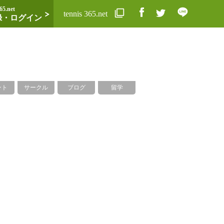
65.net
tennis 365.net
録・ログイン
ント
サークル
ブログ
留学