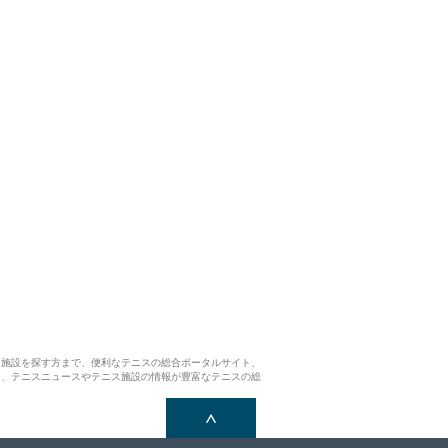
ス施設を探す方まで、便利なテニスの総合ポータルサイト、
ら、テニスニュースやテニス施設の情報が豊富なテニスの総