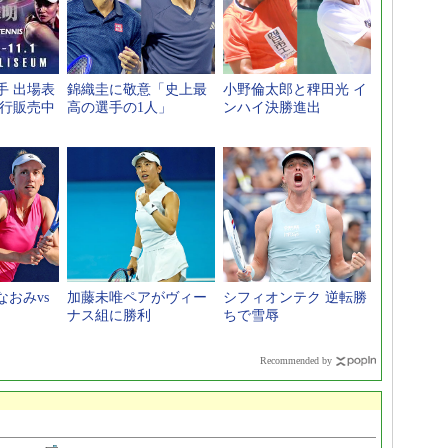
手 出場表
錦織圭に敬意「史上最
小野倫太郎と稗田光 イ
先行販売中
高の選手の1人」
ンハイ決勝進出
おみvs
加藤未唯ペアがヴィー
シフィオンテク 逆転勝
ナス組に勝利
ちで雪辱
Recommended by