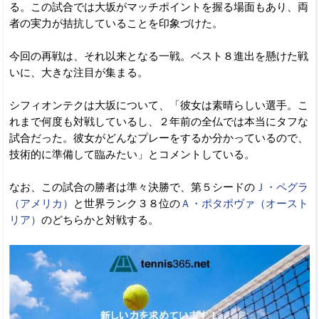
る。この試合では大坂がマッチポイントを握る場面もあり、両
者の実力が拮抗していることを印象づけた。
今回の再戦は、それ以来となる一戦。ベスト８進出を懸けた戦
いに、大きな注目が集まる。
シフィオンテクは大坂について、「彼女は素晴らしい選手。こ
れまで何度も対戦しているし、２年前の全仏では本当にタフな
試合だった。彼女がどんなプレーをするか分かっているので、
技術的に準備して臨みたい」とコメントしている。
なお、この試合の勝者は準々決勝で、第５シードの
Ｊ・ペグラ
（アメリカ）
と世界ランク３８位の
Ａ・ポタポヴァ（オースト
リア）
のどちらかと対戦する。