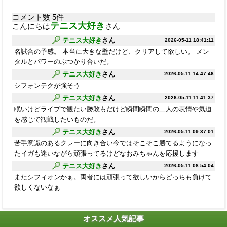
コメント数 5件
テニス大好き
こんにちは
さん
テニス大好き
さん
2026-05-11 18:41:11
名試合の予感。 本当に大きな壁だけど、クリアして欲しい。 メン
タルとパワーのぶつかり合いだ。
テニス大好き
さん
2026-05-11 14:47:46
シフォンテクが強そう
テニス大好き
さん
2026-05-11 11:41:37
眠いけどライブで観たい勝敗もだけど瞬間瞬間の二人の表情や気迫
を感じで観戦したいものだ。
テニス大好き
さん
2026-05-11 09:37:01
苦手意識のあるクレーに向き合い今ではそこそこ勝てるようになっ
たイガも迷いながら頑張ってるけどなおみちゃんを応援します
テニス大好き
さん
2026-05-11 08:54:04
またシフィオンかぁ。両者には頑張って欲しいからどっちも負けて
欲しくないなぁ
オススメ人気記事