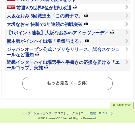
前週Vの世界8位が初戦敗退
大坂なおみ 3回戦進出「この調子で」
大坂なおみ 快勝で3年連続の初戦突破
【1ポイント速報】大坂なおみvsアドゥヴァーディ
熊本勢がインハイ出場「勇気与える」
ジャパンオープン公式アプリをリリース、試合スケジュ
ールなど通知
近畿インターハイ出場選手へ手書きの応援を届ける「エ
ールコップ」実施
トップ
|
ショッピング
|
ブログ
|
サークル
|
コート検索
|
マイページ
©2012 tennis365 Inc. All Rights Reserved.