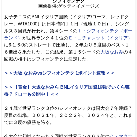
シフィオンテク
画像提供:ゲッティイメージズ
女子テニスのBNLイタリア国際（イタリア/ローマ、レッドク
レー、WTA1000）は日本時間１１日（現地１０日）、シング
ルス３回戦が行われ、第４シードの
Ｉ・シフィオンテク（ポー
ランド）
が世界ランク４１位の
Ｅ・コチャレット（イタリア）
に6-1, 6-0のストレートで圧勝し、２年ぶり５度目のベスト１
６進出を果たした。この結果、第１５シードの
大坂なおみ
の４
回戦の相手はシフィオンテクに決定した。
＞＞大坂 なおみvsシフィオンテク 1ポイント速報＜＜
＞＞【賞金】大坂なおみら BNLイタリア国際16強でいくら獲
得？ドローも公開中！＜＜
２４歳で世界ランク３位のシフィオンテクは同大会７年連続７
度目の出場。２０２１年、２０２２年、２０２４年と、これま
でに３度の優勝を誇る。
今大会は初戦となった２回戦で世界ランク６３位の
Ｃ・マクナ