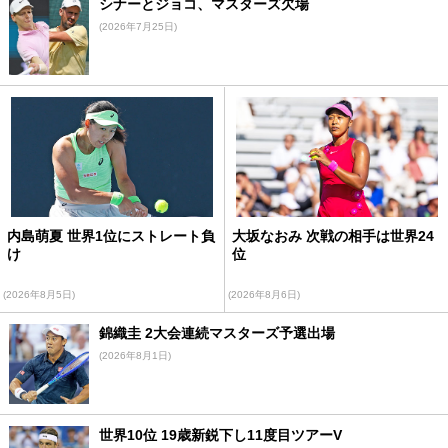
シナーとジョコ、マスターズ欠場
(2026年7月25日)
内島萌夏 世界1位にストレート負
大坂なおみ 次戦の相手は世界24
け
位
(2026年8月5日)
(2026年8月6日)
錦織圭 2大会連続マスターズ予選出場
(2026年8月1日)
世界10位 19歳新鋭下し11度目ツアーV