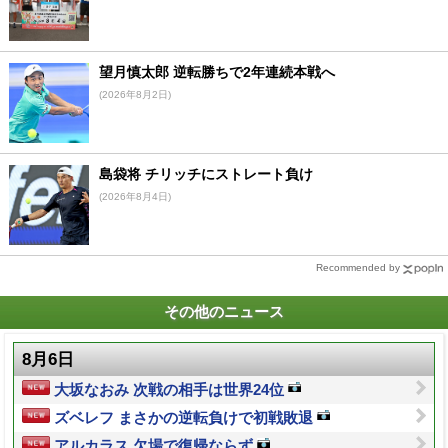
望月慎太郎 逆転勝ちで2年連続本戦へ
(2026年8月2日)
島袋将 チリッチにストレート負け
(2026年8月4日)
Recommended by
その他のニュース
8月6日
大坂なおみ 次戦の相手は世界24位
ズベレフ まさかの逆転負けで初戦敗退
アルカラス 欠場で復帰ならず