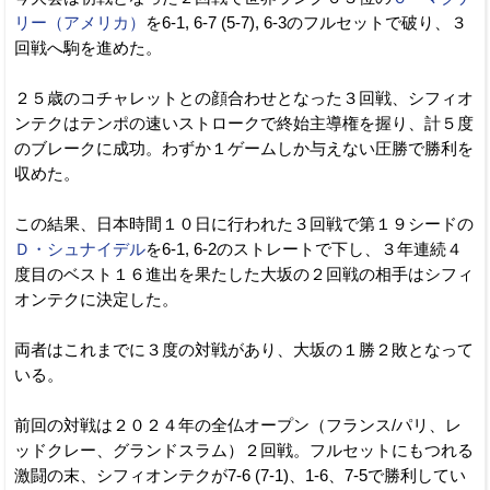
リー（アメリカ）
を6-1, 6-7 (5-7), 6-3のフルセットで破り、３
回戦へ駒を進めた。
２５歳のコチャレットとの顔合わせとなった３回戦、シフィオ
ンテクはテンポの速いストロークで終始主導権を握り、計５度
のブレークに成功。わずか１ゲームしか与えない圧勝で勝利を
収めた。
この結果、日本時間１０日に行われた３回戦で第１９シードの
Ｄ・シュナイデル
を6-1, 6-2のストレートで下し、３年連続４
度目のベスト１６進出を果たした大坂の２回戦の相手はシフィ
オンテクに決定した。
両者はこれまでに３度の対戦があり、大坂の１勝２敗となって
いる。
前回の対戦は２０２４年の全仏オープン（フランス/パリ、レ
ッドクレー、グランドスラム）２回戦。フルセットにもつれる
激闘の末、シフィオンテクが7-6 (7-1)、1-6、7-5で勝利してい