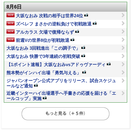
8月6日
大坂なおみ 次戦の相手は世界24位
ズベレフ まさかの逆転負けで初戦敗退
アルカラス 欠場で復帰ならず
前週Vの世界8位が初戦敗退
大坂なおみ 3回戦進出「この調子で」
大坂なおみ 快勝で3年連続の初戦突破
【1ポイント速報】大坂なおみvsアドゥヴァーディ
熊本勢がインハイ出場「勇気与える」
ジャパンオープン公式アプリをリリース、試合スケジュ
ールなど通知
近畿インターハイ出場選手へ手書きの応援を届ける「エ
ールコップ」実施