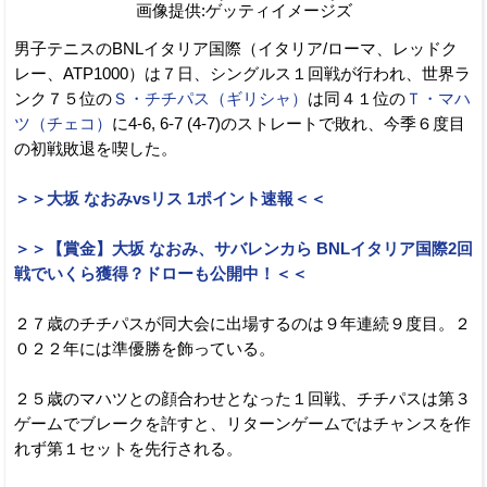
画像提供:ゲッティイメージズ
男子テニスのBNLイタリア国際（イタリア/ローマ、レッドク
レー、ATP1000）は７日、シングルス１回戦が行われ、世界ラ
ンク７５位の
Ｓ・チチパス（ギリシャ）
は同４１位の
Ｔ・マハ
ツ（チェコ）
に4-6, 6-7 (4-7)のストレートで敗れ、今季６度目
の初戦敗退を喫した。
＞＞大坂 なおみvsリス 1ポイント速報＜＜
＞＞【賞金】大坂 なおみ、サバレンカら BNLイタリア国際2回
戦でいくら獲得？ドローも公開中！＜＜
２７歳のチチパスが同大会に出場するのは９年連続９度目。２
０２２年には準優勝を飾っている。
２５歳のマハツとの顔合わせとなった１回戦、チチパスは第３
ゲームでブレークを許すと、リターンゲームではチャンスを作
れず第１セットを先行される。