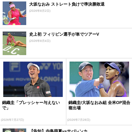
大坂なおみ ストレート負けで準決勝敗退
(2026年8月2日)
史上初 フィリピン選手が単でツアーV
(2026年8月4日)
錦織圭「プレッシャー与えない
錦織圭/大坂なおみ組 全米OP混合
で」
複出場
(2026年7月27日)
(2026年7月28日)
【告知】内島萌夏vsサバレンカ