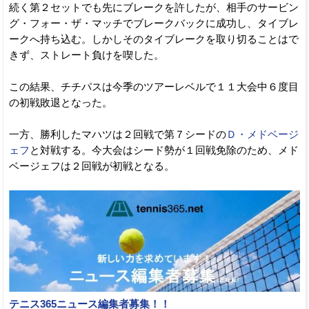
続く第２セットでも先にブレークを許したが、相手のサービン
グ・フォー・ザ・マッチでブレークバックに成功し、タイブレ
ークへ持ち込む。しかしそのタイブレークを取り切ることはで
きず、ストレート負けを喫した。
この結果、チチパスは今季のツアーレベルで１１大会中６度目
の初戦敗退となった。
一方、勝利したマハツは２回戦で第７シードの
Ｄ・メドベージ
ェフ
と対戦する。今大会はシード勢が１回戦免除のため、メド
ベージェフは２回戦が初戦となる。
テニス365ニュース編集者募集！！