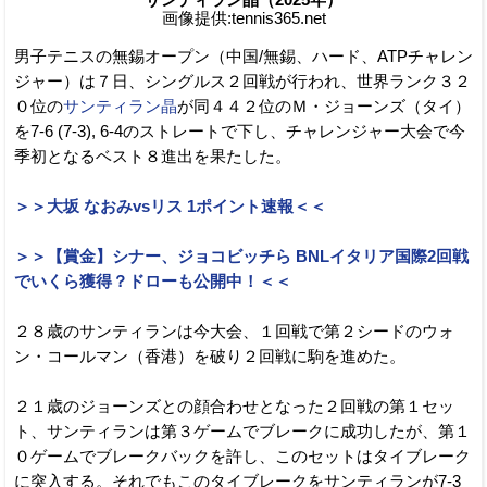
画像提供:tennis365.net
男子テニスの無錫オープン（中国/無錫、ハード、ATPチャレン
ジャー）は７日、シングルス２回戦が行われ、世界ランク３２
０位の
サンティラン晶
が同４４２位のＭ・ジョーンズ（タイ）
を7-6 (7-3), 6-4のストレートで下し、チャレンジャー大会で今
季初となるベスト８進出を果たした。
＞＞大坂 なおみvsリス 1ポイント速報＜＜
＞＞【賞金】シナー、ジョコビッチら BNLイタリア国際2回戦
でいくら獲得？ドローも公開中！＜＜
２８歳のサンティランは今大会、１回戦で第２シードのウォ
ン・コールマン（香港）を破り２回戦に駒を進めた。
２１歳のジョーンズとの顔合わせとなった２回戦の第１セッ
ト、サンティランは第３ゲームでブレークに成功したが、第１
０ゲームでブレークバックを許し、このセットはタイブレーク
に突入する。それでもこのタイブレークをサンティランが7-3