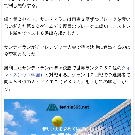
で制し先行する。
続く第２セット、サンティランは両者２度ずつブレークを奪い
合い迎えた第１０ゲームで３度目のブレークに成功し、ストレ
ート勝ちでベスト８進出を果たした。
サンティランがチャレンジャー大会で準々決勝に進出するのは
今季初となった。
勝利したサンティランは準々決勝で世界ランク２５２位の
クォ
ン・スンウ（韓国）
と対戦する。クォンは２回戦で予選勝者で
同４８６位のＡ・アイエニ（アメリカ）を下しての勝ち上が
り。