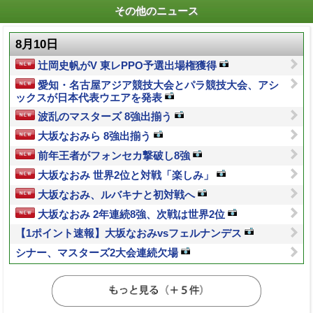
その他のニュース
8月10日
辻岡史帆がV 東レPPO予選出場権獲得
愛知・名古屋アジア競技大会とパラ競技大会、アシ
ックスが日本代表ウエアを発表
波乱のマスターズ 8強出揃う
大坂なおみら 8強出揃う
前年王者がフォンセカ撃破し8強
大坂なおみ 世界2位と対戦「楽しみ」
大坂なおみ、ルバキナと初対戦へ
大坂なおみ 2年連続8強、次戦は世界2位
【1ポイント速報】大坂なおみvsフェルナンデス
シナー、マスターズ2大会連続欠場