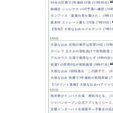
66分の圧勝で2年連続16強
(11時00分)
錦織圭 シンシナティOP予選へ練習
(10
モンフィス「最後の章を書けた」
(9時1
坂本怜 ストレート勝ちで8強
(7時59分)
【告知】大坂なおみvsメルテンス
(7時3
8月6日
大坂なおみ 次戦の相手は世界24位
(10時
ズベレフ まさかの逆転負けで初戦敗退
(
アルカラス 欠場で復帰ならず
(9時46分)
前週Vの世界8位が初戦敗退
(9時07分)
大坂なおみ 3回戦進出「この調子で」
(
大坂なおみ 快勝で3年連続の初戦突破
(
【1ポイント速報】大坂なおみvsアドゥ
8月5日
熊本勢がインハイ出場「勇気与える」
(
ジャパンオープン公式アプリをリリース
近畿インターハイ出場選手へ手書きの応