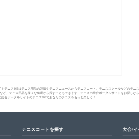
サイトテニス365はテニス用品の通販やテニスニュースからテニスコート、テニススクールなどのテニ
など、テニス用品を様々な角度から探すこともできます。テニスの総合ポータルサイトをお探しな
の総合ポータルサイトのテニス365であなたのテニスをもっと楽しく！
テニスコートを探す
大会/