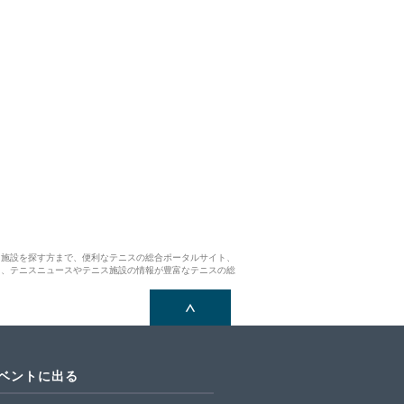
ス施設を探す方まで、便利なテニスの総合ポータルサイト、
ら、テニスニュースやテニス施設の情報が豊富なテニスの総
イベントに出る