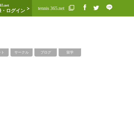
65.net
tennis 365.net
録・ログイン
ント
サークル
ブログ
留学