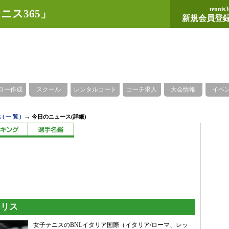
tennis3
ニス365」
新規会員登
ロー作成
スクール
レンタルコート
コーチ求人
大会情報
イベ
→
(一覧)
今日のニュース(詳細)
sリス
女子テニスのBNLイタリア国際（イタリア/ローマ、レッ