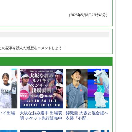
（2026年5月8日22時48分）
この記事を読んだ感想をコメントしよう！
ハイ出場
大坂なおみ選手 出場表
錦織圭 大坂と混合複へ
」
明 チケット先行販売中
衣装「心配」