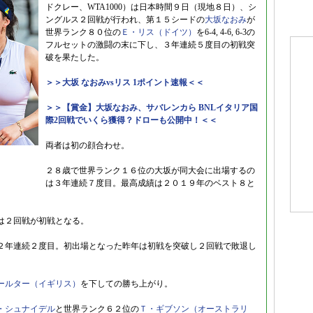
ドクレー、WTA1000）は日本時間９日（現地８日）、シ
ングルス２回戦が行われ、第１５シードの
大坂なおみ
が
世界ランク８０位の
Ｅ・リス（ドイツ）
を6-4, 4-6, 6-3の
フルセットの激闘の末に下し、３年連続５度目の初戦突
破を果たした。
＞＞大坂 なおみvsリス 1ポイント速報＜＜
＞＞【賞金】大坂なおみ、サバレンカら BNLイタリア国
際2回戦でいくら獲得？ドローも公開中！＜＜
両者は初の顔合わせ。
２８歳で世界ランク１６位の大坂が同大会に出場するの
は３年連続７度目。最高成績は２０１９年のベスト８と
は２回戦が初戦となる。
２年連続２度目。初出場となった昨年は初戦を突破し２回戦で敗退し
ールター（イギリス）
を下しての勝ち上がり。
・シュナイデル
と世界ランク６２位の
Ｔ・ギブソン（オーストラリ