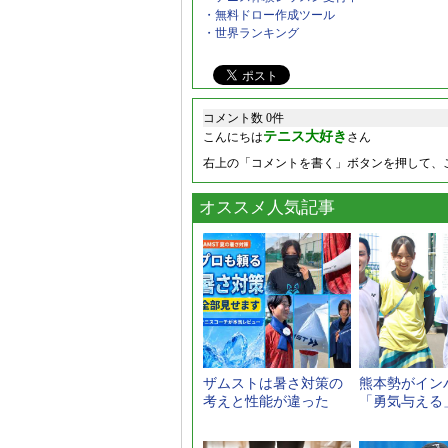
・無料ドロー作成ツール
・世界ランキング
コメント数 0件
テニス大好き
こんにちは
さん
右上の「コメントを書く」ボタンを押して、
オススメ人気記事
ザムストは暑さ対策の
熊本勢がイン
考えと性能が違った
「勇気与える