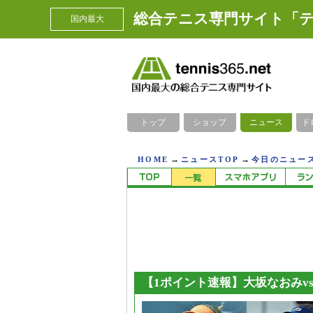
総合テニス専門サイト「テ
国内最大
トップ
ショップ
ニュース
ド
→
→
HOME
ニュースTOP
今日のニュース
【1ポイント速報】大坂なおみv