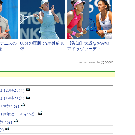
本テニスの
66分の圧勝で2年連続16
【告知】大坂なおみvs
る
強
アドゥヴァーディ
Recommended by
出
(20時26分)
出
(19時21分)
(15時09分)
け体験会
(14時45分)
時05分)
分)