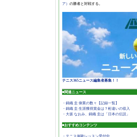
ア）
の勝者と対戦する。
テニス365ニュース編集者募集！！
■関連ニュース
・錦織 圭 偉業の数々【記録一覧】
・錦織 圭 生涯獲得賞金は？桁違いの収入
・大坂 なおみ、錦織 圭は「日本の伝説」
■おすすめコンテンツ
・テニス体験レッスン受付中