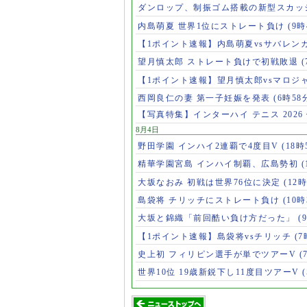
ダンロップ、制振ゴム搭載の新型スカッ
内島萌夏 世界1位にストレート負け
(9時
【1ポイント速報】内島萌夏vsサバレン
望月慎太郎 ストレート負けで初戦敗退
【1ポイント速報】望月慎太郎vsマロジ
西岡良仁の妻 第一子妊娠を発表
(6時58
【写真特集】インターハイ テニス 2026
8月4日
野田学園 インハイ2連覇で4度目V
(18時
精華学園宮島 インハイ制覇、広島勢初
(
大坂なおみ 初戦は世界76位に決定
(12時
島袋将 チリッチにストレート負け
(10時
大坂と錦織「前回酷い負け方だった」
(
【1ポイント速報】島袋将vsチリッチ
(7
史上初 フィリピン選手が単でツアーV
(
世界10位 19歳新鋭下し11度目ツアーV