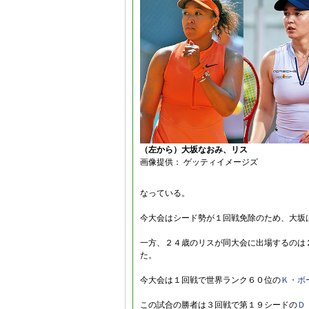
（左から）大坂なおみ、リス
画像提供： ゲッティイメージズ
なっている。
今大会はシード勢が１回戦免除のため、大坂
一方、２４歳のリスが同大会に出場するのは
た。
今大会は１回戦で世界ランク６０位の
Ｋ・ボ
この試合の勝者は３回戦で第１９シードの
Ｄ