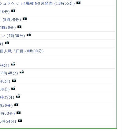
シュラケット4機種を9月発売
(13時55分)
48分)
カ
(8時00分)
(7時30分)
ャン
(7時30分)
分)
 個人戦 3日目
(0時00分)
54分)
18時48分)
48分)
38分)
9時29分)
時30分)
7時03分)
(5時54分)