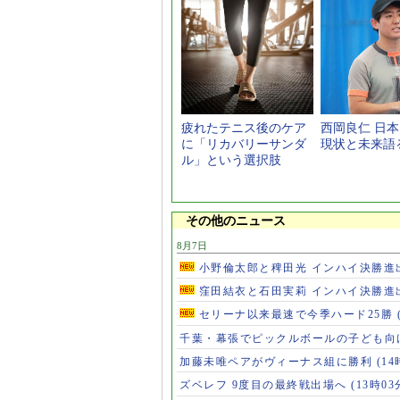
疲れたテニス後のケア
西岡良仁 日
に「リカバリーサンダ
現状と未来語
ル」という選択肢
その他のニュース
8月7日
小野倫太郎と稗田光 インハイ決勝進
窪田結衣と石田実莉 インハイ決勝進
セリーナ以来最速で今季ハード25勝
千葉・幕張でピックルボールの子ども向
加藤未唯ペアがヴィーナス組に勝利
(14
ズベレフ 9度目の最終戦出場へ
(13時03