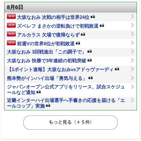
8月6日
大坂なおみ 次戦の相手は世界24位
ズベレフ まさかの逆転負けで初戦敗退
アルカラス 欠場で復帰ならず
前週Vの世界8位が初戦敗退
大坂なおみ 3回戦進出「この調子で」
大坂なおみ 快勝で3年連続の初戦突破
【1ポイント速報】大坂なおみvsアドゥヴァーディ
熊本勢がインハイ出場「勇気与える」
ジャパンオープン公式アプリをリリース、試合スケジュ
ールなど通知
近畿インターハイ出場選手へ手書きの応援を届ける「エ
ールコップ」実施