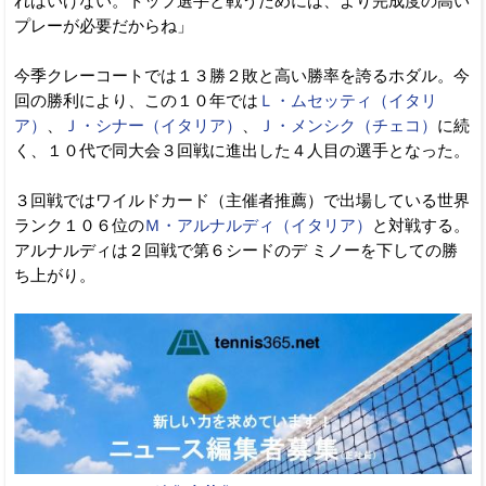
ればいけない。トップ選手と戦うためには、より完成度の高い
プレーが必要だからね」
今季クレーコートでは１３勝２敗と高い勝率を誇るホダル。今
回の勝利により、この１０年では
Ｌ・ムセッティ（イタリ
ア）
、
Ｊ・シナー（イタリア）
、
Ｊ・メンシク（チェコ）
に続
く、１０代で同大会３回戦に進出した４人目の選手となった。
３回戦ではワイルドカード（主催者推薦）で出場している世界
ランク１０６位の
Ｍ・アルナルディ（イタリア）
と対戦する。
アルナルディは２回戦で第６シードのデ ミノーを下しての勝
ち上がり。