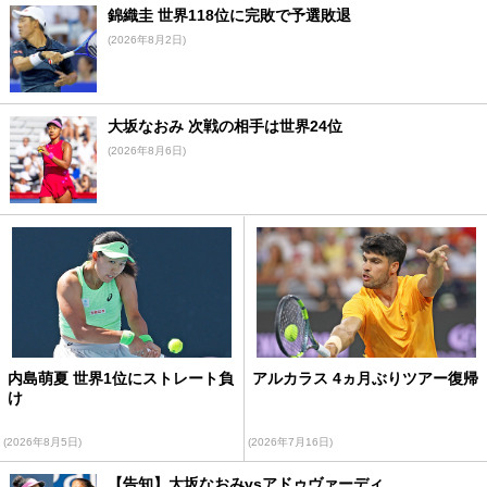
錦織圭 世界118位に完敗で予選敗退
(2026年8月2日)
大坂なおみ 次戦の相手は世界24位
(2026年8月6日)
内島萌夏 世界1位にストレート負
アルカラス 4ヵ月ぶりツアー復帰
け
(2026年8月5日)
(2026年7月16日)
【告知】大坂なおみvsアドゥヴァーディ