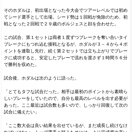
そのホダルは、初出場となった今大会でツアーレベルでは初め
てシード選手として出場。シード勢は１回戦が免除のため、初
戦となった２回戦で２９歳のボルジェスと顔を合わせた。
この試合、第１セットは両者１度ずつブレークを奪い合いタイ
ブレークにもつれ込む接戦となるが、ホダルが３－４から４ポ
イントを連取し先行。続く第２セットでは立ち上がりでブレー
クに成功すると、安定したプレーで流れを渡さず１時間５６分
で勝利を収めた。
試合後、ホダルは次のように語った。
「とてもタフな試合だった。相手は最初のポイントから素晴ら
しいプレーをしていたので、自分も最高のレベルを出す必要が
あった。ここ最近は試合数も多いので、しっかり回復して次の
試合に備えたい」
「ここ数大会は良い結果を出せているが、まだ成長し続けなけ