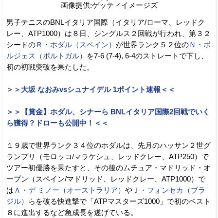
画像提供:ゲッティイメージズ
男子テニスのBNLイタリア国際（イタリア/ローマ、レッドク
レー、ATP1000）は８日、シングルス２回戦が行われ、第３２
シードの
Ｒ・ホダル（スペイン）
が世界ランク５２位の
Ｎ・ボ
ルジェス（ポルトガル）
を7-6 (7-4), 6-4のストレートで下し、
初の初戦突破を果たした。
＞＞大坂 なおみvsシュナイデル 1ポイント速報＜＜
＞＞【賞金】ホダル、シナーら BNLイタリア国際2回戦でいく
ら獲得？ドローも公開中！＜＜
１９歳で世界ランク３４位のホダルは、先月のハッサン２世グ
ランプリ（モロッコ/マラケシュ、レッドクレー、ATP250）で
ツアー初優勝を果たすと、その後のムチュア・マドリッド・オ
ープン（スペイン/マドリッド、レッドクレー、ATP1000）で
は
Ａ・デ ミノー（オーストラリア）
や
Ｊ・フォンセカ（ブラ
ジル）
らを破る快進撃で「ATPマスターズ1000」で初のベスト
８に進出するなど急成長を遂げている。