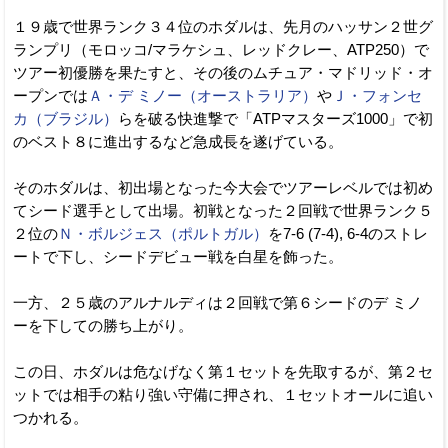
１９歳で世界ランク３４位のホダルは、先月のハッサン２世グ
ランプリ（モロッコ/マラケシュ、レッドクレー、ATP250）で
ツアー初優勝を果たすと、その後のムチュア・マドリッド・オ
ープンでは
Ａ・デ ミノー（オーストラリア）
や
Ｊ・フォンセ
カ（ブラジル）
らを破る快進撃で「ATPマスターズ1000」で初
のベスト８に進出するなど急成長を遂げている。
そのホダルは、初出場となった今大会でツアーレベルでは初め
てシード選手として出場。初戦となった２回戦で世界ランク５
２位の
Ｎ・ボルジェス（ポルトガル）
を7-6 (7-4), 6-4のストレ
ートで下し、シードデビュー戦を白星を飾った。
一方、２５歳のアルナルディは２回戦で第６シードのデ ミノ
ーを下しての勝ち上がり。
この日、ホダルは危なげなく第１セットを先取するが、第２セ
ットでは相手の粘り強い守備に押され、１セットオールに追い
つかれる。