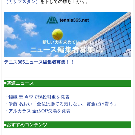
（カザフスタン）
を下しての勝ち上がり。
テニス365ニュース編集者募集！！
■関連ニュース
・錦織 圭 今季で現役引退を発表
・伊藤 あおい「全仏は勝てる気しない、賞金だけ貰う」
・アルカラス 全仏OP欠場を発表
■おすすめコンテンツ