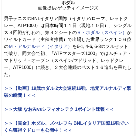
ホダル
画像提供:ゲッティイメージズ
男子テニスのBNLイタリア国際（イタリア/ローマ、レッドク
レー、ATP1000）は日本時間１１日（現地１０日）、シングル
ス３回戦が行われ、第３２シードの
Ｒ・ホダル（スペイン）
が
ワイルドカード（主催者推薦）で出場した世界ランク１０６位
の
Ｍ・アルナルディ（イタリア）
を6-1, 4-6, 6-3のフルセット
で破り、同大会で初、「ATPマスターズ1000」ではムチュア・
マドリッド・オープン（スペイン/マドリッド、レッドクレ
ー、ATP1000）に続き、２大会連続のベスト１６進出を果たし
た。
＞＞【動画】19歳ホダル 2大会連続16強、地元アルナルディ撃
破の瞬間！＜＜
＞＞大坂 なおみvsシフィオンテク 1ポイント速報＜＜
＞＞【賞金】ホダル、ズべレフら BNLイタリア国際16強でい
くら獲得？ドローも公開中！＜＜