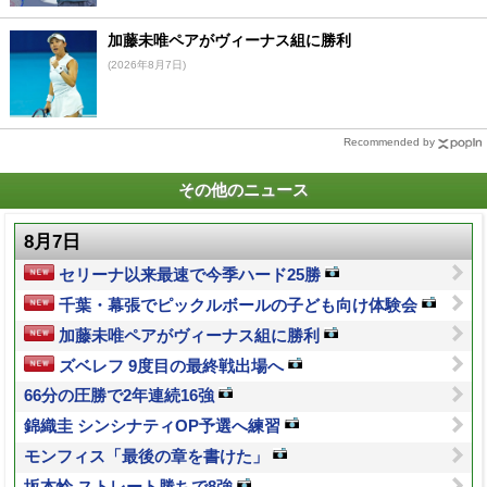
加藤未唯ペアがヴィーナス組に勝利
(2026年8月7日)
Recommended by
その他のニュース
8月7日
セリーナ以来最速で今季ハード25勝
千葉・幕張でピックルボールの子ども向け体験会
加藤未唯ペアがヴィーナス組に勝利
ズベレフ 9度目の最終戦出場へ
66分の圧勝で2年連続16強
錦織圭 シンシナティOP予選へ練習
モンフィス「最後の章を書けた」
坂本怜 ストレート勝ちで8強