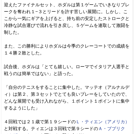
迎えたファイナルセット、ホダルは第１ゲームでいきなりブレ
ークを奪われ１−３とリードを許す苦しい展開に。しかし、こ
こから一気にギアを上げると、持ち前の安定したストロークと
冷静な試合運びで流れを引き戻し、５ゲームを連取して激闘を
制した。
また、この勝利によりホダルは今季のクレーコートでの成績を
１４勝２敗とした。
試合後、ホダルは「とても嬉しい。ローマでイタリア人選手と
戦うのは簡単ではない」と語った。
「自分のテニスをすることに集中した。マッテオ（アルナルデ
ィ）は第２、第３セットでとても良いプレーをしていたので、
どんな展開でも受け入れながら、１ポイント１ポイントに集中
するようにした」
４回戦では２１歳で第１９シードの
Ｌ・ティエン（アメリカ）
と対戦する。ティエンは３回戦で第９シードの
Ａ・ブブリク