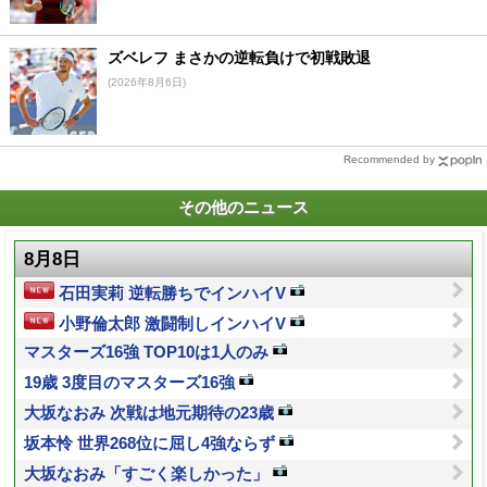
ズベレフ まさかの逆転負けで初戦敗退
(2026年8月6日)
Recommended by
その他のニュース
8月8日
石田実莉 逆転勝ちでインハイV
小野倫太郎 激闘制しインハイV
マスターズ16強 TOP10は1人のみ
19歳 3度目のマスターズ16強
大坂なおみ 次戦は地元期待の23歳
坂本怜 世界268位に屈し4強ならず
大坂なおみ「すごく楽しかった」