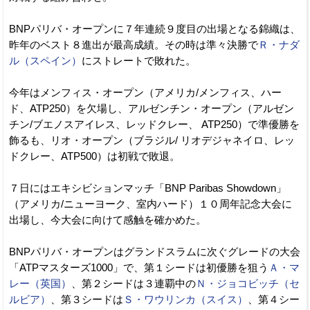
BNPパリバ・オープンに７年連続９度目の出場となる錦織は、
昨年のベスト８進出が最高成績。その時は準々決勝で
Ｒ・ナダ
ル（スペイン）
にストレートで敗れた。
今年はメンフィス・オープン（アメリカ/メンフィス、ハー
ド、ATP250）を欠場し、アルゼンチン・オープン（アルゼン
チン/ブエノスアイレス、レッドクレー、 ATP250）で準優勝を
飾るも、リオ・オープン（ブラジル/ リオデジャネイロ、レッ
ドクレー、ATP500）は初戦で敗退。
７日にはエキシビションマッチ「BNP Paribas Showdown」
（アメリカ/ニューヨーク、室内ハード）１０周年記念大会に
出場し、今大会に向けて感触を確かめた。
BNPパリバ・オープンはグランドスラムに次ぐグレードの大会
「ATPマスターズ1000」で、第１シードは初優勝を狙う
Ａ・マ
レー（英国）
、第２シードは３連覇中の
Ｎ・ジョコビッチ（セ
ルビア）
、第３シードは
Ｓ・ワウリンカ（スイス）
、第４シー