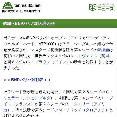
錦織らBNPパリバ組み合わせ
男子テニスのBNPパリバ・オープン（アメリカ/インディアン
ウェルズ、ハード、ATP1000）は７日、シングルスの組み合わ
せが発表され、マスターズ初優勝を狙う第４シードの
錦織圭
は
初戦の２回戦で、世界ランク４１位の
Ｄ・エヴァンス（英国）
と同８２位の
Ｄ・ブラウン（ドイツ）
の勝者と対戦することが
決まった。
＞＞BNPパリバ対戦表＜＜
上位シード勢が勝ち進んだ場合、３回戦で第２５シードの
Ｇ・
ミュラー（ルクセンブルグ）
、４回戦で第１４シードの
Ｌ・プ
イユ（フランス）
か第２３シードの
Ｓ・クエリー（アメリ
カ）
、準々決勝で第６シードの
Ｍ・チリッチ（クロアチア）
と
対戦する組み合わせ。