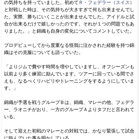
の気持ちを持っていました。初めて
Ｒ・フェデラー（スイス）
と対戦した時は、その気持ちが大きすぎて何も出来ませんでし
た。実際、勝ちにいくことが出来ませんでした。アイドルと試
合が出来るだけで嬉しかったのです。それが１つの問題でもあ
りました。」と錦織も自身の変化についてコメントしていた。
プロデビューしてから度重なる怪我に泣かされた経験を持つ錦
織はその克服についても語っていた。
「よりジムで費やす時間を増やしていますし、オフシーズンも
以前より多く練習に励んでいます。ツアーに回っている間でさ
えも、なるべくリハビリやトレーニングをするようにしていま
す。」
錦織が予選を戦うグループＢは、錦織、マレーの他、フェデラ
ー、ラオニチがおり、一方のグループＡよりタフだと言われて
いる。
そして迎えた初戦のマレーとの対戦では、かなり緊張して試合
に臨んでいた事を明かしている。