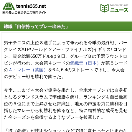
錦織「自信持ってプレー出来た」
男子テニスの上位８選手によって争われる今季の最終戦、バー
クレイズATPワールドツアー・ファイナルズ(イギリス/ ロンド
ン、賞金総額650万ドル)は９日、グループＢの予選ラウンドロ
ビンが行われ、大会第４シードの
錦織圭（日本）
が第５シード
の
Ａ・マレー（英国）
を6-4, 6-4のストレートで下し、今大会
のデビュー戦を勝利で飾った。
今季ここまで４大会で優勝を果たし、全米オープンでは自身初
となるグランドスラムで準優勝を飾り、ランキングも自己最高
位の５位にまで上昇させた錦織は、地元の声援を力に勝利を目
指したマレーから初勝利を飾るなど、特に精神的な成長を見せ
た今シーズンを象徴するようなプレーを披露した。
「彼（錦織）が技術やショットなどで特に変わったとは思わな