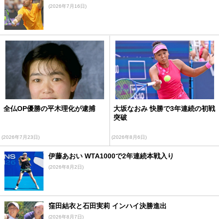
(2026年7月16日)
全仏OP優勝の平木理化が逮捕
大坂なおみ 快勝で3年連続の初戦
突破
(2026年7月23日)
(2026年8月6日)
伊藤あおい WTA1000で2年連続本戦入り
(2026年8月2日)
窪田結衣と石田実莉 インハイ決勝進出
(2026年8月7日)