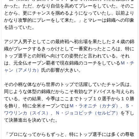
かった。ただ、かなり自信を高めてプレーをしていた。そのこ
とから、更にチャンスを掴めるようになっていたし、以前より
かなり攻撃的にプレーをして来た。」とマレーは錦織への印象
を語っていた。
アジア人男子としてこの最終戦へ初出場を果たした２４歳の錦
織がブレークするきっかけとして一番変わったところは、特に
トップ選手との対戦へ向けての姿勢だと言われている。それ
は、元全仏オープン覇者で現在錦織のコーチをしている
Ｍ・チ
ャン（アメリカ）
氏の影響が大きい。
その小柄な体ながら世界のトップで活躍していたチャン氏は、
同じような体型の錦織だからこそ有効なアドバイスを与えられ
ている。その結果、今季はここまでトップ１０選手から１０勝
を飾り、特に全米オープンでは
Ｍ・ラオニチ（カナダ）
、
Ｓ・
ワウリンカ（スイス）
、
Ｎ・ジョコビッチ（セルビア）
を下し
て決勝進出を決めていた。
「プロになってからもずっと、特にトップ選手には多くの尊敬