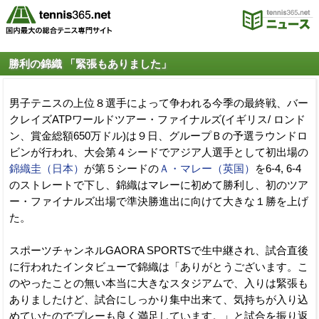
勝利の錦織 「緊張もありました」
男子テニスの上位８選手によって争われる今季の最終戦、バー
クレイズATPワールドツアー・ファイナルズ(イギリス/ ロンド
ン、賞金総額650万ドル)は９日、グループＢの予選ラウンドロ
ビンが行われ、大会第４シードでアジア人選手として初出場の
錦織圭（日本）
が第５シードの
Ａ・マレー（英国）
を6-4, 6-4
のストレートで下し、錦織はマレーに初めて勝利し、初のツア
ー・ファイナルズ出場で準決勝進出に向けて大きな１勝を上げ
た。
スポーツチャンネルGAORA SPORTSで生中継され、試合直後
に行われたインタビューで錦織は「ありがとうございます。こ
のやったことの無い本当に大きなスタジアムで、入りは緊張も
ありましたけど、試合にしっかり集中出来て、気持ちが入り込
めていたのでプレーも良く満足しています。」と試合を振り返