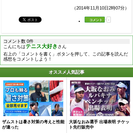
（2014年11月10日2時07分）
コメント
-
コメント数 0件
テニス大好き
こんにちは
さん
右上の「コメントを書く」ボタンを押して、この記事を読んだ
感想をコメントしよう！
オススメ人気記事
ザムストは暑さ対策の考えと性能
大坂なおみ選手 出場表明 チケッ
が違った
ト先行販売中