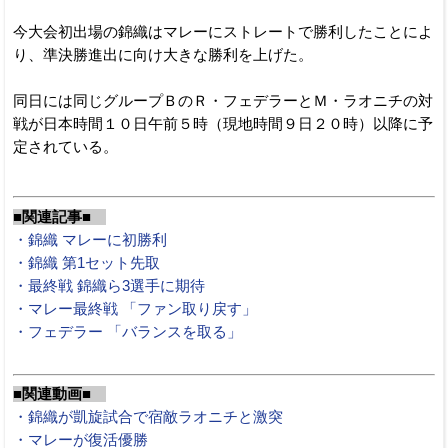
今大会初出場の錦織はマレーにストレートで勝利したことによ
り、準決勝進出に向け大きな勝利を上げた。
同日には同じグループＢのＲ・フェデラーとＭ・ラオニチの対
戦が日本時間１０日午前５時（現地時間９日２０時）以降に予
定されている。
■関連記事■
・錦織 マレーに初勝利
・錦織 第1セット先取
・最終戦 錦織ら3選手に期待
・マレー最終戦 「ファン取り戻す」
・フェデラー 「バランスを取る」
■関連動画■
・錦織が凱旋試合で宿敵ラオニチと激突
・マレーが復活優勝