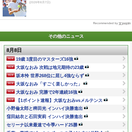
(2026年8月7日)
Recommended by
その他のニュース
8月8日
19歳 3度目のマスターズ16強
大坂なおみ 次戦は地元期待の23歳
坂本怜 世界268位に屈し4強ならず
大坂なおみ「すごく楽しかった」
大坂なおみ 完勝で2年連続16強
【1ポイント速報】大坂なおみvsメルテンス
小野倫太郎と稗田光 インハイ決勝進出
窪田結衣と石田実莉 インハイ決勝進出
セリーナ以来最速で今季ハード25勝