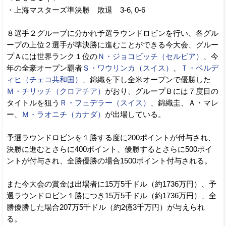
・上海マスターズ準決勝 敗退 3-6, 0-6
８選手２グループに分かれ予選ラウンドロビンを行い、各グル
ープの上位２選手が準決勝に進むことができる今大会、グルー
プＡには世界ランク１位の
Ｎ・ジョコビッチ（セルビア）
、今
年の全豪オープン覇者
Ｓ・ワウリンカ（スイス）
、
Ｔ・ベルデ
ィヒ（チェコ共和国）
、錦織を下し全米オープンで優勝した
Ｍ・チリッチ（クロアチア）
がおり、グループＢには７度目の
タイトルを狙う
Ｒ・フェデラー（スイス）
、錦織圭、Ａ・マレ
ー、
Ｍ・ラオニチ（カナダ）
が出場している。
予選ラウンドロビンを１勝する度に200ポイントが付与され、
決勝に進むとさらに400ポイント、優勝するとさらに500ポイ
ントが付与され、全勝優勝の場合1500ポイント付与される。
また今大会の賞金は出場者に15万5千ドル（約1736万円）、予
選ラウンドロビン１勝につき15万5千ドル（約1736万円）、全
勝優勝した場合207万5千ドル（約2億3千万円）が与えられ
る。