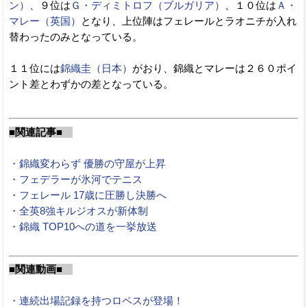
ン）
、９位は
Ｇ・ディミトロフ（ブルガリア）
、１０位は
Ａ・
マレー（英国）
となり、上位陣はフェレールとラオニチが入れ
替わったのみとなっている。
１１位には
錦織圭（日本）
がおり、錦織とマレーは２６０ポイ
ント差とわずかの差となっている。
■関連記事■
・錦織変わらず 優勝の守屋が上昇
・フェデラーが氷河でテニス
・フェレール 17歳に圧勝し決勝へ
・全英8強キルジオスが新体制
・錦織 TOP10への道を一挙放送
■関連動画■
・連続出場記録を持つロペスが登場！