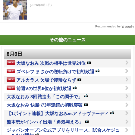
(2026年8月3日)
Recommended by
その他のニュース
8月6日
大坂なおみ 次戦の相手は世界24位
ズベレフ まさかの逆転負けで初戦敗退
アルカラス 欠場で復帰ならず
前週Vの世界8位が初戦敗退
大坂なおみ 3回戦進出「この調子で」
大坂なおみ 快勝で3年連続の初戦突破
【1ポイント速報】大坂なおみvsアドゥヴァーディ
熊本勢がインハイ出場「勇気与える」
ジャパンオープン公式アプリをリリース、試合スケジュ