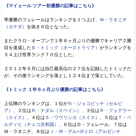
《マイェール ツアー初優勝の記事はこちら》
準優勝のフェレールはランキングを１つ上げ、
Ｍ・ラオニチ
（カナダ）
を抜き６位となった。
またクラロ・オープンで１年６ヶ月ぶりの優勝でキャリア２勝
目を達成した
Ｂ・トミック（オーストラリア）
がランキングを
５４上げ世界ランク７０位とした。
２０１２年６月には自己最高位の２７位を記録したトミックだ
が、その後ランキングを落とし１２４位まで落としていた。
《トミック １年６ヶ月ぶり優勝の記事はこちら》
上位陣のランキングは、１位が
Ｎ・ジョコビッチ（セルビ
ア）
、２位は
Ｒ・ナダル（スペイン）
、３位は
Ｒ・フェデラー
（スイス）
、４位は
Ｓ・ワウリンカ（スイス）
、５位は
Ｔ・ベ
ルディヒ（チェコ共和国）
、６位はＤ・フェレール、７位は
Ｍ・ラオニチ、８位は
Ｊ・Ｍ・デル=ポトロ（アルゼンチ