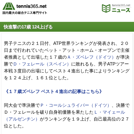
快進撃の17歳 124上げる
男子テニスの２１日付、ATP世界ランキングが発表され、２０
日まで行われていたベット・アット・ホーム・オープンで主催
者推薦として出場した１７歳の
Ａ・ズベレフ（ドイツ）
が準決
勝で
Ｄ・フェレール（スペイン）
に敗れるも、男子ATPツアー
本戦３度目の出場にしてベスト４進出した事によりランキング
を１２４上げ、１６１位とした。
《１７歳ズベレフ ベスト４進出の記事はこちら》
同大会で準決勝で
Ｐ・コールシュライバー（ドイツ）
、決勝で
Ｄ・フェレールを破り自身初優勝を果たした
Ｌ・マイェール
（アルゼンチン）
がランキングを１９上げ、自己最高位の２７
位とした。