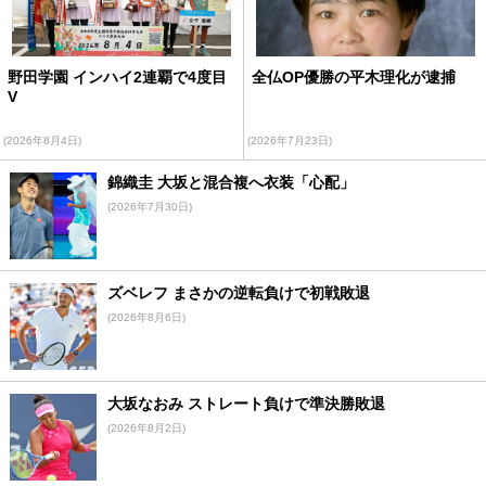
野田学園 インハイ2連覇で4度目
全仏OP優勝の平木理化が逮捕
V
(2026年8月4日)
(2026年7月23日)
錦織圭 大坂と混合複へ衣装「心配」
(2026年7月30日)
ズベレフ まさかの逆転負けで初戦敗退
(2026年8月6日)
大坂なおみ ストレート負けで準決勝敗退
(2026年8月2日)