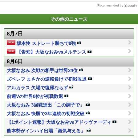
Recommended by
その他のニュース
8月7日
坂本怜 ストレート勝ちで8強
【告知】大坂なおみvsメルテンス
8月6日
大坂なおみ 次戦の相手は世界24位
ズベレフ まさかの逆転負けで初戦敗退
アルカラス 欠場で復帰ならず
前週Vの世界8位が初戦敗退
大坂なおみ 3回戦進出「この調子で」
大坂なおみ 快勝で3年連続の初戦突破
【1ポイント速報】大坂なおみvsアドゥヴァーディ
熊本勢がインハイ出場「勇気与える」