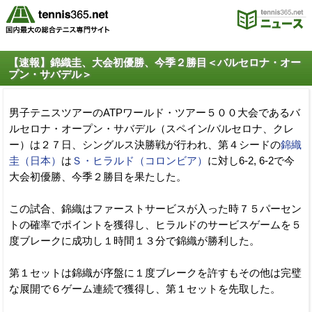
【速報】錦織圭、大会初優勝、今季２勝目＜バルセロナ・オー
プン・サバデル＞
男子テニスツアーのATPワールド・ツアー５００大会であるバ
ルセロナ・オープン・サバデル（スペイン/バルセロナ、クレ
ー）は２７日、シングルス決勝戦が行われ、第４シードの
錦織
圭（日本）
は
Ｓ・ヒラルド（コロンビア）
に対し6-2, 6-2で今
大会初優勝、今季２勝目を果たした。
この試合、錦織はファーストサービスが入った時７５パーセン
トの確率でポイントを獲得し、ヒラルドのサービスゲームを５
度ブレークに成功し１時間１３分で錦織が勝利した。
第１セットは錦織が序盤に１度ブレークを許すもその他は完璧
な展開で６ゲーム連続で獲得し、第１セットを先取した。