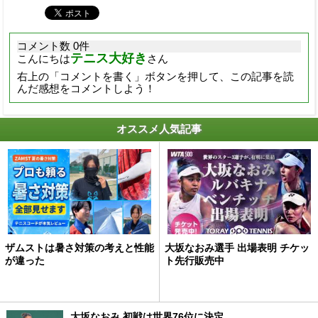
コメント数 0件
テニス大好き
こんにちは
さん
右上の「コメントを書く」ボタンを押して、この記事を読
んだ感想をコメントしよう！
オススメ人気記事
ザムストは暑さ対策の考えと性能
大坂なおみ選手 出場表明 チケッ
が違った
ト先行販売中
大坂なおみ 初戦は世界76位に決定