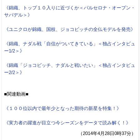
《錦織、トップ１０入りに近づくか＜バルセロナ・オープン・
サバデル＞》
《ユニクロが錦織、国枝、ジョコビッチの全仏モデルを発売》
《錦織、ナダル戦「自信がついてきている」＜独占インタビュ
ー1/2＞》
《錦織「ジョコビッチ、ナダルと戦いたい」＜独占インタビュ
ー2/2＞》
■関連動画■
《１００位以内で最年少となった期待の新星を特集！》
《実力者の躍進が目立つ今シーズンをデータで読み解く！》
（2014年4月28日0時37分）