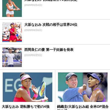
(2026年8月4日)
大坂なおみ 次戦の相手は世界24位
(2026年8月6日)
西岡良仁の妻 第一子妊娠を発表
(2026年8月5日)
大坂なおみ 逆転勝ちで初の4強
錦織圭/大坂なおみ組 全米OP混合