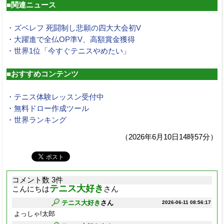
■関連ニュース
・ズベレフ 死闘制し悲願の四大大会初V
・大躍進で全仏OP準V、高額賞金獲得
・世界1位「今すぐテニスやめたい」
■おすすめコンテンツ
・テニス体験レッスン受付中
・無料ドロー作成ツール
・世界ランキング
（2026年6月10日14時57分）
コメント数 3件
テニス大好き
こんにちは
さん
テニス大好き
さん
2026-06-11 08:56:17
よっしゃ!太郎