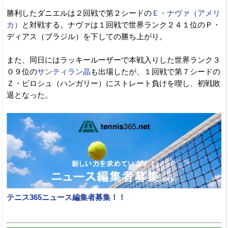
勝利したダニエルは２回戦で第２シードの
Ｅ・ナヴァ（アメリ
カ）
と対戦する。ナヴァは１回戦で世界ランク２４１位のＰ・
ディアス（ブラジル）を下しての勝ち上がり。
また、同日にはラッキールーザーで本戦入りした世界ランク３
０９位の
サンティラン晶
も出場したが、１回戦で第７シードの
Ｚ・ピロシュ（ハンガリー）にストレート負けを喫し、初戦敗
退となった。
テニス365ニュース編集者募集！！