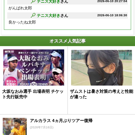
テニス大好き
さん
2026-06-10 20:27:04
がんばれ太郎
テニス大好き
さん
2026-06-10 18:06:30
良かったね太郎
オススメ人気記事
大坂なおみ選手 出場表明 チケッ
ザムストは暑さ対策の考えと性能
ト先行販売中
が違った
アルカラス 4ヵ月ぶりツアー復帰
(2026年7月16日)