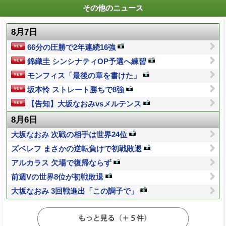
その他のニュース
8月7日
66分の圧勝で2年連続16強
錦織圭 シンシナティOP予選へ練習
モンフィス「最後の章を書けた」
坂本怜 ストレート勝ちで8強
【告知】大坂なおみvsメルテンス
8月6日
大坂なおみ 次戦の相手は世界24位
ズベレフ まさかの逆転負けで初戦敗退
アルカラス 欠場で復帰ならず
前週Vの世界8位が初戦敗退
大坂なおみ 3回戦進出「この調子で」