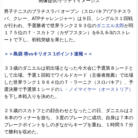
画像提供:ゲッティイメージズ
男子テニスのブラチスラバ オープン（スロバキア/ブラチスラ
バ、クレー、ATPチャレンジャー）は９日、シングルス１回戦
が行われ、予選勝者で世界ランク２９３位の
ダニエル太郎
が同
１７５位のＴ・スカトフ（カザフスタン）を6-3, 6-3のストレ
ートで下し、初戦突破を果たした。
＞＞島袋 将vsキリオス 1ポイント速報＜＜
３３歳のダニエルは初出場となった今大会に予選第８シードと
して出場。予選１回戦でワイルドカード（主催者推薦）で出場
した世界ランク１９６４位のＴ・ラーニク（スロバキア）、予
選決勝で予選第１シードの
Ｌ・ノイマイヤー（オーストリア）
を下し本戦入りを決めた。
２５歳のスカトフとの顔合わせとなったこの日、ダニエルは２
８本のウィナーを放ち、３度のブレークに成功。自身は７本の
ブレークポイントをしのぎながらキープを重ね、１時間５７分
で勝利を収めた。