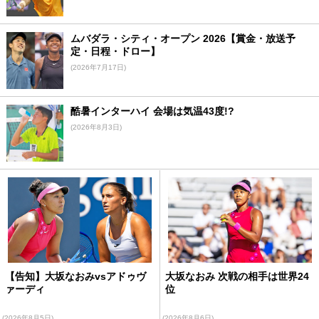
ムバダラ・シティ・オープン 2026【賞金・放送予
定・日程・ドロー】
(2026年7月17日)
酷暑インターハイ 会場は気温43度!?
(2026年8月3日)
【告知】大坂なおみvsアドゥヴ
大坂なおみ 次戦の相手は世界24
ァーディ
位
(2026年8月5日)
(2026年8月6日)