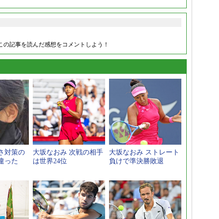
この記事を読んだ感想をコメントしよう！
さ対策の
大坂なおみ 次戦の相手
大坂なおみ ストレート
違った
は世界24位
負けで準決勝敗退