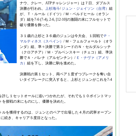
ナウ、クレー、ATPチャレンジャー）は７日、ダブルス
決勝が行われ、
上杉海斗
/
ジュン・ジェイソン（台湾）
組
が、Ｔ・ルール（ドイツ）/ Ｍ・ベルドヒール（オラン
ダ）組を7-6 (7-4), 2-6, [12-10]の激闘の末にフルセットで
破り優勝を飾った。
３１歳の上杉と３６歳のジュンは今大会、１回戦で
Ｐ・
マルティネス（スペイン）
/ Ｍ・フェルフォールト（オラ
ンダ）組、準々決勝で第３シードのＮ・セルダルシッチ
（クロアチア）/ Ｍ・ブルベンスキー（チェコ）組、準決
勝でＡ・バレナ（アルゼンチン）/
Ｅ・ナヴァ（アメリ
カ）
組を下し、決勝に駒を進めた。
決勝戦の第１セット、両ペア１度ずつブレークを奪い合
いタイブレークに突入すると、上杉とジュンがこれを7-4
を許し１セットオールに追いつかれたが、それでも１０ポイントマッ
トを接戦の末にものにし、優勝を決めた。
トルを獲得するのは、ジュンとのペアで出場した４月の武寧オープン
ー）に続き、キャリア５度目となった。