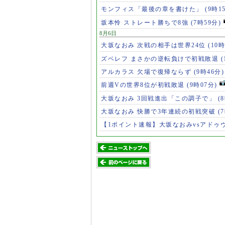
モンフィス「最後の章を書けた」
(9時1
坂本怜 ストレート勝ちで8強
(7時59分)
8月6日
大坂なおみ 次戦の相手は世界24位
(10時
ズベレフ まさかの逆転負けで初戦敗退
(
アルカラス 欠場で復帰ならず
(9時46分)
前週Vの世界8位が初戦敗退
(9時07分)
大坂なおみ 3回戦進出「この調子で」
(
大坂なおみ 快勝で3年連続の初戦突破
(
【1ポイント速報】大坂なおみvsアドゥ