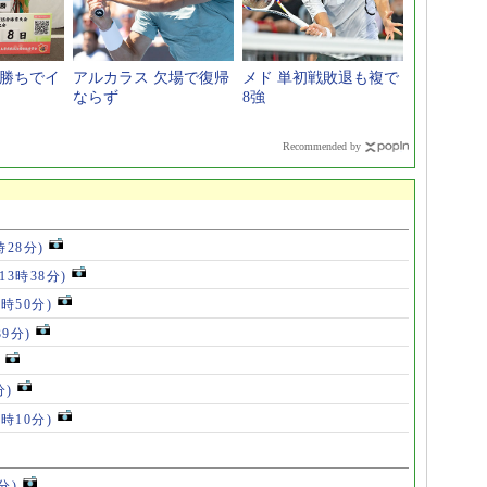
転勝ちでイ
アルカラス 欠場で復帰
メド 単初戦敗退も複で
ならず
8強
Recommended by
時28分)
(13時38分)
2時50分)
39分)
分)
7時10分)
分)