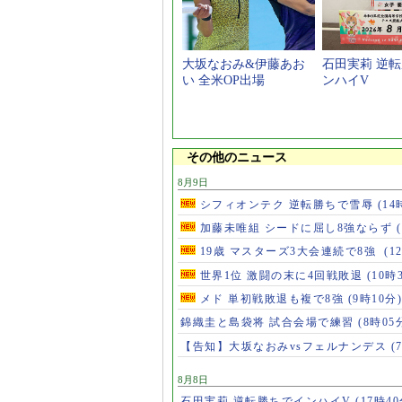
大坂なおみ&伊藤あお
石田実莉 逆
い 全米OP出場
ンハイV
その他のニュース
8月9日
シフィオンテク 逆転勝ちで雪辱
(14
加藤未唯組 シードに屈し8強ならず
19歳 マスターズ3大会連続で8強
(1
世界1位 激闘の末に4回戦敗退
(10時
メド 単初戦敗退も複で8強
(9時10分)
錦織圭と島袋将 試合会場で練習
(8時05
【告知】大坂なおみvsフェルナンデス
(
8月8日
石田実莉 逆転勝ちでインハイV
(17時40