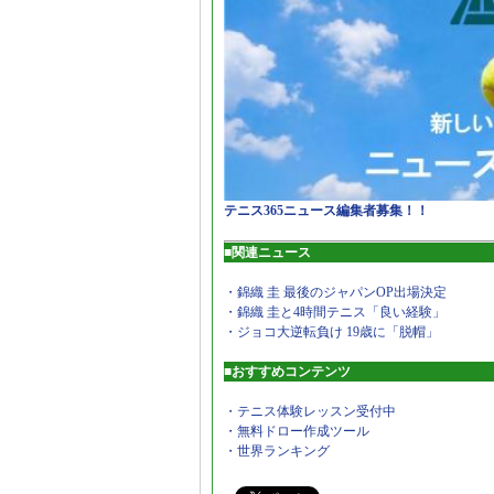
テニス365ニュース編集者募集！！
■関連ニュース
・錦織 圭 最後のジャパンOP出場決定
・錦織 圭と4時間テニス「良い経験」
・ジョコ大逆転負け 19歳に「脱帽」
■おすすめコンテンツ
・テニス体験レッスン受付中
・無料ドロー作成ツール
・世界ランキング