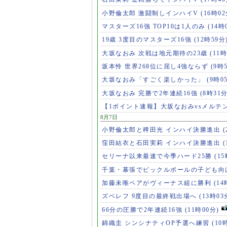
小野倫太郎 激闘制しインハイV
(16時02
マスターズ16強 TOP10は1人のみ
(14時
19歳 3度目のマスターズ16強
(12時59分
大坂なおみ 次戦は地元期待の23歳
(11時
坂本怜 世界268位に屈し4強ならず
(9時
大坂なおみ「すごく楽しかった」
(9時0
大坂なおみ 完勝で2年連続16強
(8時31分
【1ポイント速報】大坂なおみvsメルテ
8月7日
小野倫太郎と稗田光 インハイ決勝進出
(
窪田結衣と石田実莉 インハイ決勝進出
(
セリーナ以来最速で今季ハード25勝
(1
千葉・幕張でピックルボールの子ども向
加藤未唯ペアがヴィーナス組に勝利
(14
ズベレフ 9度目の最終戦出場へ
(13時03
66分の圧勝で2年連続16強
(11時00分)
錦織圭 シンシナティOP予選へ練習
(10