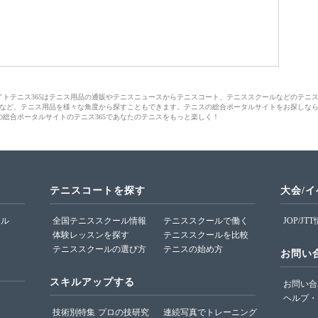
サイトテニス365はテニス用品の通販やテニスニュースからテニスコート、テニススクールなどのテニ
など、テニス用品を様々な角度から探すこともできます。テニスの総合ポータルサイトをお探しな
の総合ポータルサイトのテニス365であなたのテニスをもっと楽しく！
テニスコートを探す
大会/
ール
全国テニススクール情報
テニススクールで働く
JOP/JT
体験レッスンを探す
テニススクールを比較
テニススクールの選び方
テニスの始め方
お問い
スキルアップする
お問い合
ヘルプ・
技術別特集
プロの技研究
連続写真でトレーニング