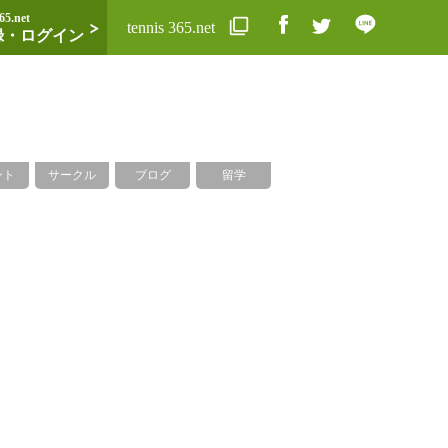
65.net
tennis 365.net
録・ログイン
ント
サークル
ブログ
留学