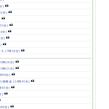
分)
02分)
)
55分)
54分)
5分)
)
ンス
(7時10分)
20時26分)
19時21分)
5時09分)
け体験会
(14時45分)
時05分)
分)
時06分)