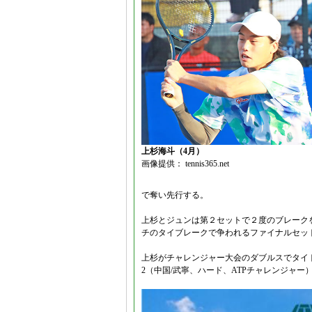
上杉海斗（4月）
画像提供： tennis365.net
で奪い先行する。
上杉とジュンは第２セットで２度のブレーク
チのタイブレークで争われるファイナルセッ
上杉がチャレンジャー大会のダブルスでタイ
2（中国/武寧、ハード、ATPチャレンジャ