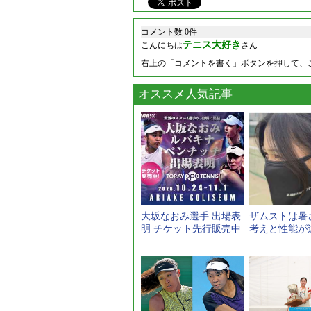
コメント数 0件
テニス大好き
こんにちは
さん
右上の「コメントを書く」ボタンを押して、
オススメ人気記事
大坂なおみ選手 出場表
ザムストは暑
明 チケット先行販売中
考えと性能が