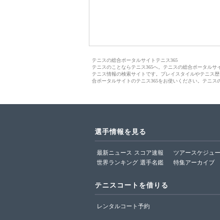
テニスの総合ポータルサイトテニス365
テニスのことならテニス365へ。テニスの総合ポータル
テニス情報の検索サイトです。プレイスタイルやテニス歴
合ポータルサイトのテニス365をお使いください。テニス
選手情報を見る
最新ニュース
スコア速報
ツアースケジュ
世界ランキング
選手名鑑
特集アーカイブ
テニスコートを借りる
レンタルコート予約