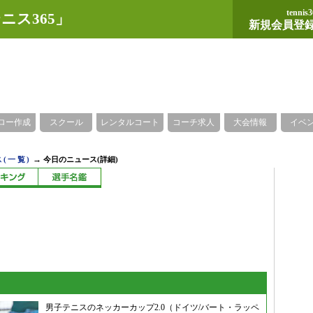
tennis3
ニス365」
新規会員登
ロー作成
スクール
レンタルコート
コーチ求人
大会情報
イベ
→
(一覧)
今日のニュース(詳細)
男子テニスのネッカーカップ2.0（ドイツ/バート・ラッペ