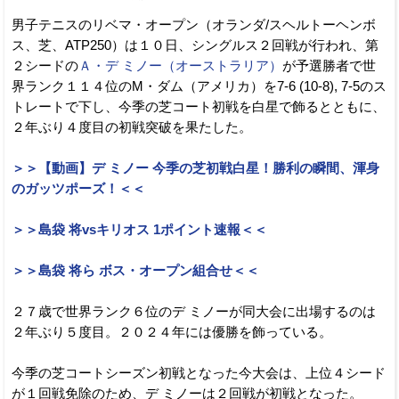
男子テニスのリベマ・オープン（オランダ/スヘルトーヘンボ
ス、芝、ATP250）は１０日、シングルス２回戦が行われ、第
２シードの
Ａ・デ ミノー（オーストラリア）
が予選勝者で世
界ランク１１４位のM・ダム（アメリカ）を7-6 (10-8), 7-5のス
トレートで下し、今季の芝コート初戦を白星で飾るとともに、
２年ぶり４度目の初戦突破を果たした。
＞＞【動画】デ ミノー 今季の芝初戦白星！勝利の瞬間、渾身
のガッツポーズ！＜＜
＞＞島袋 将vsキリオス 1ポイント速報＜＜
＞＞島袋 将ら ボス・オープン組合せ＜＜
２７歳で世界ランク６位のデ ミノーが同大会に出場するのは
２年ぶり５度目。２０２４年には優勝を飾っている。
今季の芝コートシーズン初戦となった今大会は、上位４シード
が１回戦免除のため、デ ミノーは２回戦が初戦となった。