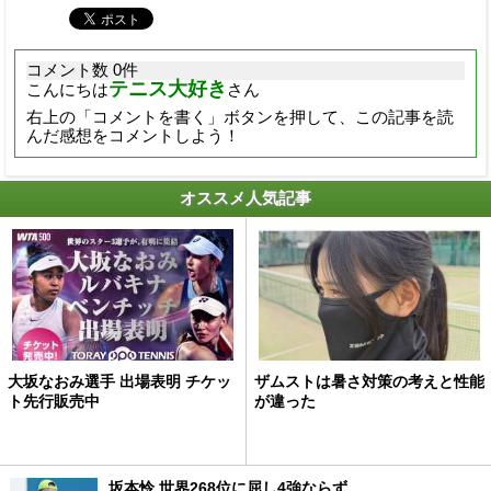
コメント数 0件
テニス大好き
こんにちは
さん
右上の「コメントを書く」ボタンを押して、この記事を読
んだ感想をコメントしよう！
オススメ人気記事
大坂なおみ選手 出場表明 チケッ
ザムストは暑さ対策の考えと性能
ト先行販売中
が違った
坂本怜 世界268位に屈し4強ならず