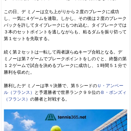
この日、デ ミノーは立ち上がりから２度のブレークに成功
し、一気に４ゲームを連取。しかし、その後は２度のブレーク
バックを許してタイブレークにもつれ込む。タイブレークでは
３本のセットポイントを逃しながらも、粘るダムを振り切って
第１セットを先取する。
続く第２セットは一転して両者譲らぬキープ合戦となる。デ
ミノーは第７ゲームでブレークポイントをしのぐと、終盤の第
１２ゲームで試合を決めるブレークに成功し、１時間５１分で
勝利を収めた。
勝利したデ ミノーは準々決勝で、第５シードの
Ｕ・アンベー
ル（フランス）
と予選勝者で世界ランク９９位の
Ｂ・ボンズィ
（フランス）
の勝者と対戦する。