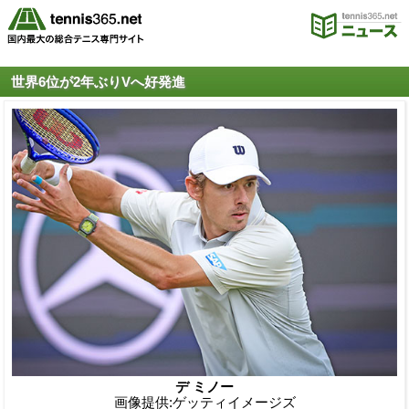
世界6位が2年ぶりVへ好発進
デ ミノー
画像提供:ゲッティイメージズ