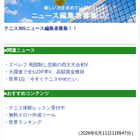
テニス365ニュース編集者募集！！
■関連ニュース
・ズベレフ 死闘制し悲願の四大大会初V
・大躍進で全仏OP準V、高額賞金獲得
・世界1位「今すぐテニスやめたい」
■おすすめコンテンツ
・テニス体験レッスン受付中
・無料ドロー作成ツール
・世界ランキング
（2026年6月11日11時47分）