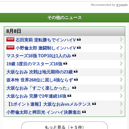
Recommended by
その他のニュース
8月8日
石田実莉 逆転勝ちでインハイV
小野倫太郎 激闘制しインハイV
マスターズ16強 TOP10は1人のみ
19歳 3度目のマスターズ16強
大坂なおみ 次戦は地元期待の23歳
坂本怜 世界268位に屈し4強ならず
大坂なおみ「すごく楽しかった」
大坂なおみ 完勝で2年連続16強
【1ポイント速報】大坂なおみvsメルテンス
小野倫太郎と稗田光 インハイ決勝進出