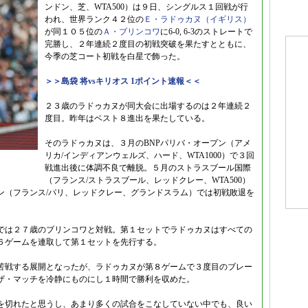
ンドン、芝、WTA500）は９日、シングルス１回戦が行
われ、世界ランク４２位の
Ｅ・ラドゥカヌ（イギリス）
が同１０５位の
Ａ・ブリンコワ
に6-0, 6-3のストレートで
完勝し、２年連続２度目の初戦突破を果たすとともに、
今季の芝コート初戦を白星で飾った。
＞＞島袋 将vsキリオス 1ポイント速報＜＜
２３歳のラドゥカヌが同大会に出場するのは２年連続２
度目。昨年はベスト８進出を果たしている。
そのラドゥカヌは、３月のBNPパリバ・オープン（アメ
リカ/インディアンウェルズ、ハード、WTA1000）で３回
戦進出後に体調不良で離脱。５月のストラスブール国際
（フランス/ストラスブール、レッドクレー、WTA500）
ン（フランス/パリ、レッドクレー、グランドスラム）では初戦敗退を
では２７歳のブリンコワと対戦。第１セットでラドゥカヌはすべての
６ゲームを連取して第１セットを先行する。
苦戦する展開となったが、ラドゥカヌが第８ゲームで３度目のブレー
ザ・マッチを冷静にものにし１時間で勝利を収めた。
を切れたと思うし、あまり多くの試合をこなしていない中でも、良い