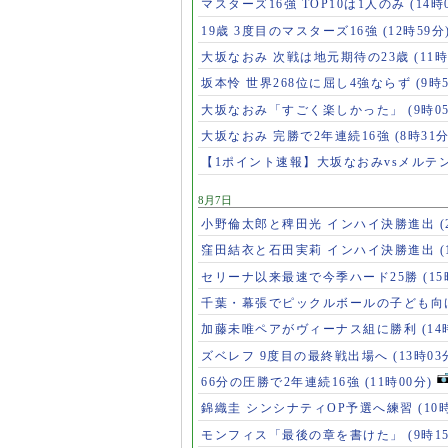
マスターズ16強 TOP10は1人のみ
(14時
19歳 3度目のマスターズ16強
(12時59分
大坂なおみ 次戦は地元期待の23歳
(11時
坂本怜 世界268位に屈し4強ならず
(9時
大坂なおみ「すごく楽しかった」
(9時0
大坂なおみ 完勝で2年連続16強
(8時31分
【1ポイント速報】大坂なおみvsメルテ
8月7日
小野倫太郎と稗田光 インハイ決勝進出
(
窪田結衣と石田実莉 インハイ決勝進出
(
セリーナ以来最速で今季ハード25勝
(1
千葉・幕張でピックルボールの子ども向
加藤未唯ペアがヴィーナス組に勝利
(14
ズベレフ 9度目の最終戦出場へ
(13時03
66分の圧勝で2年連続16強
(11時00分)
錦織圭 シンシナティOP予選へ練習
(10
モンフィス「最後の章を書けた」
(9時1