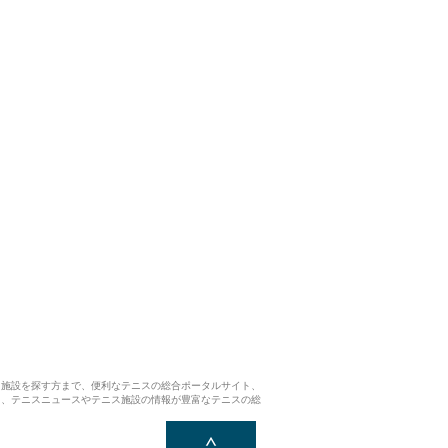
ス施設を探す方まで、便利なテニスの総合ポータルサイト、
ら、テニスニュースやテニス施設の情報が豊富なテニスの総