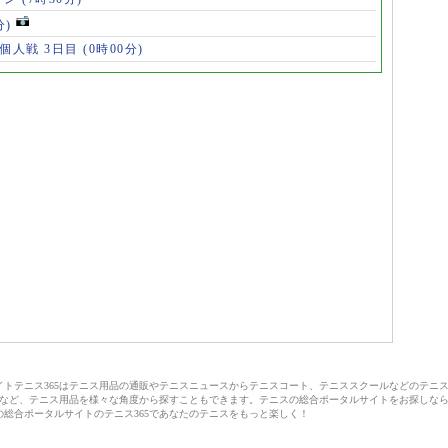
分)
 個人戦 3日目
(0時00分)
サイトテニス365はテニス用品の通販やテニスニュースからテニスコート、テニススクールなどのテニ
など、テニス用品を様々な角度から探すこともできます。テニスの総合ポータルサイトをお探しな
の総合ポータルサイトのテニス365であなたのテニスをもっと楽しく！