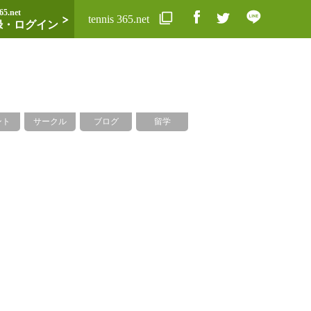
65.net
tennis 365.net
録・ログイン
ント
サークル
ブログ
留学