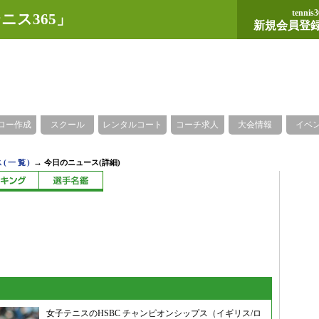
tennis3
ニス365」
新規会員登
ロー作成
スクール
レンタルコート
コーチ求人
大会情報
イベ
→
(一覧)
今日のニュース(詳細)
女子テニスのHSBC チャンピオンシップス（イギリス/ロ