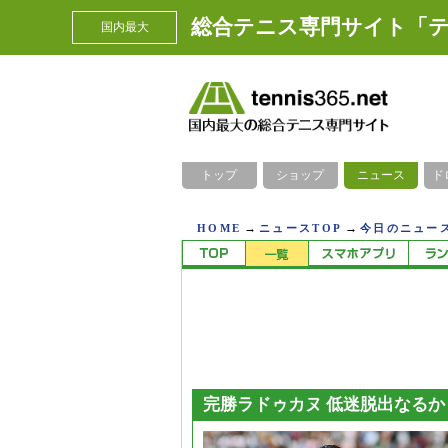
総合テニス専門サイト「テ
国内最大
トップ
ショップ
ニュース
ド
→
→
HOME
ニュースTOP
今日のニュース
完勝ラドゥカヌ 低迷脱出なるか