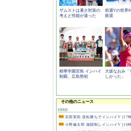
ザムストは暑さ対策の
前週Vの世界
考えと性能が違った
敗退
精華学園宮島 インハイ
大坂なおみ「
制覇、広島勢初
しかった」
その他のニュース
8月8日
石田実莉 逆転勝ちでインハイV
(17
小野倫太郎 激闘制しインハイV
(16