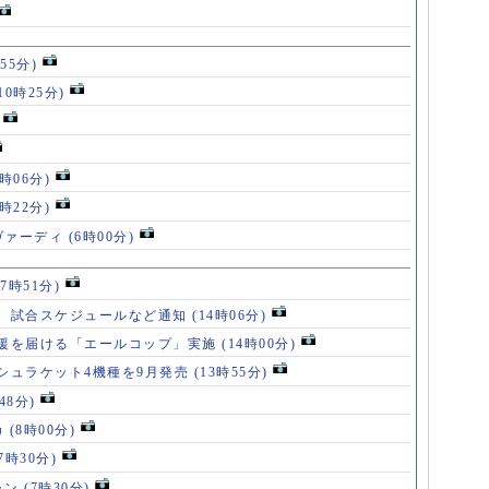
55分)
10時25分)
8時06分)
7時22分)
ヴァーディ
(6時00分)
17時51分)
、試合スケジュールなど通知
(14時06分)
援を届ける「エールコップ」実施
(14時00分)
シュラケット4機種を9月発売
(13時55分)
48分)
カ
(8時00分)
(7時30分)
ャン
(7時30分)