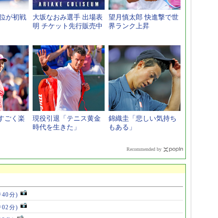
8位が初戦
大坂なおみ選手 出場表
望月慎太郎 快進撃で世
明 チケット先行販売中
界ランク上昇
すごく楽
現役引退「テニス黄金
錦織圭「悲しい気持ち
時代を生きた」
もある」
Recommended by
時40分)
時02分)