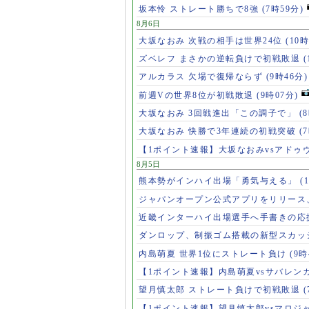
坂本怜 ストレート勝ちで8強
(7時59分)
8月6日
大坂なおみ 次戦の相手は世界24位
(10時
ズベレフ まさかの逆転負けで初戦敗退
(
アルカラス 欠場で復帰ならず
(9時46分)
前週Vの世界8位が初戦敗退
(9時07分)
大坂なおみ 3回戦進出「この調子で」
(
大坂なおみ 快勝で3年連続の初戦突破
(
【1ポイント速報】大坂なおみvsアドゥ
8月5日
熊本勢がインハイ出場「勇気与える」
(
ジャパンオープン公式アプリをリリース
近畿インターハイ出場選手へ手書きの応
ダンロップ、制振ゴム搭載の新型スカッ
内島萌夏 世界1位にストレート負け
(9時
【1ポイント速報】内島萌夏vsサバレン
望月慎太郎 ストレート負けで初戦敗退
【1ポイント速報】望月慎太郎vsマロジ