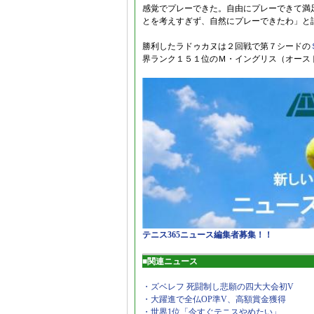
感覚でプレーできた。自由にプレーできて満
とを考えすぎず、自然にプレーできたわ」と
勝利したラドゥカヌは２回戦で第７シードの
界ランク１５１位のＭ・イングリス（オース
テニス365ニュース編集者募集！！
■関連ニュース
・ズベレフ 死闘制し悲願の四大大会初V
・大躍進で全仏OP準V、高額賞金獲得
・世界1位「今すぐテニスやめたい」