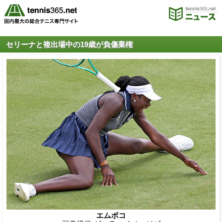
セリーナと複出場中の19歳が負傷棄権
エムボコ