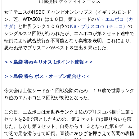
画像提供:ゲッティイメージズ
女子テニスのHSBC チャンピオンシップス（イギリス/ロンド
ン、芝、WTA500）は１０日、第３シードの
Ｖ・エムボコ（カ
ナダ）
と世界ランク１０６位の
Ｋa・プリスコバ（チェコ）
の
シングルス２回戦が行われたが、エムボコが第２セット途中で
転倒により試合続行が不可能となり棄権を表明。これにより、
思わぬ形でプリスコバがベスト８進出を果たした。
＞＞島袋 将vsキリオス 1ポイント速報＜＜
＞＞島袋 将ら ボス・オープン組合せ＜＜
今大会は上位シードが１回戦免除のため、１９歳で世界ランク
９位のエムボコは２回戦が初戦となった。
この日、エムボコは元世界ランク１位のプリスコバ相手に第１
セットを2-6で落としたものの、第２セットでは競り合いを演
じた。しかし第２セット、自身から４−３となった第８ゲーム
で芝で足を滑らせて転倒。直後に左ひざを押さえて苦悶の表情