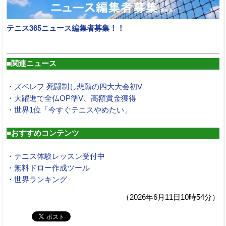
テニス365ニュース編集者募集！！
■関連ニュース
・ズベレフ 死闘制し悲願の四大大会初V
・大躍進で全仏OP準V、高額賞金獲得
・世界1位「今すぐテニスやめたい」
■おすすめコンテンツ
・テニス体験レッスン受付中
・無料ドロー作成ツール
・世界ランキング
（2026年6月11日10時54分）