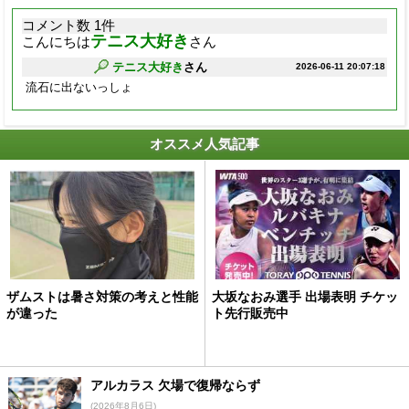
コメント数 1件
テニス大好き
こんにちは
さん
テニス大好き
さん
2026-06-11 20:07:18
流石に出ないっしょ
オススメ人気記事
ザムストは暑さ対策の考えと性能
大坂なおみ選手 出場表明 チケッ
が違った
ト先行販売中
アルカラス 欠場で復帰ならず
(2026年8月6日)