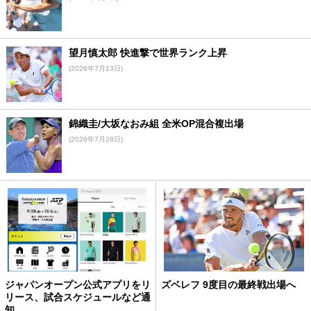
望月慎太郎 快進撃で世界ランク上昇
(2026年7月13日)
錦織圭/大坂なおみ組 全米OP混合複出場
(2026年7月28日)
ジャパンオープン公式アプリをリ
ズベレフ 9度目の最終戦出場へ
リース、試合スケジュールなど通
知