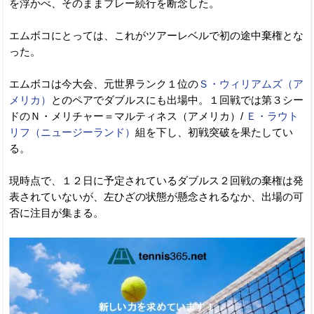
を浮かべ、そのままプレー続行を断念した。
エムボコにとっては、これがツアーレベルで初の途中棄権とな
った。
エムボコは今大会、元世界ランク１位の
Ｓ・ウィリアムズ（ア
メリカ）
とのペアでダブルスにも出場中。１回戦では第３シー
ドのＮ・メリチャー＝マルティネス（アメリカ）/
Ｅ・ラウト
リフ（ニュージーランド）
組を下し、初戦突破を果たしてい
る。
現時点で、１２日に予定されているダブルス２回戦の棄権は発
表されていないが、左ひざの状態が懸念されるなか、出場の可
否に注目が集まる。