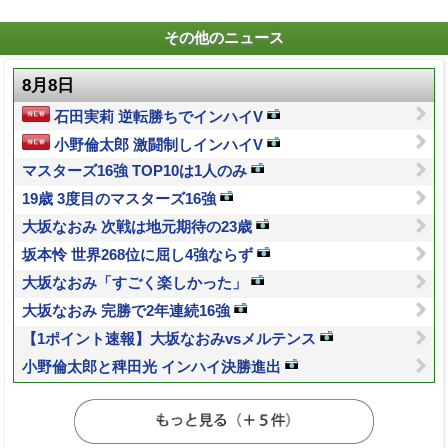
その他のニュース
8月8日
石田実莉 逆転勝ちでインハイV
小野倫太郎 激闘制しインハイV
マスターズ16強 TOP10は1人のみ
19歳 3度目のマスターズ16強
大坂なおみ 次戦は地元期待の23歳
坂本怜 世界268位に屈し4強ならず
大坂なおみ「すごく楽しかった」
大坂なおみ 完勝で2年連続16強
【1ポイント速報】大坂なおみvsメルテンス
小野倫太郎と稗田光 インハイ決勝進出