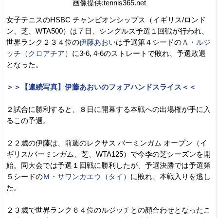
画像提供:tennis365.net
女子テニスのHSBC チャンピオンシップス（イギリス/ロンド
ン、芝、WTA500）は７日、シングルス予選１回戦が行われ、
世界ランク２３４位の
伊藤あおい
は予選第４シードの
Ａ・ルジ
ッチ（クロアチア）
に3-6, 4-6のストレートで敗れ、予選敗退
となった。
＞＞【連続写真】伊藤あおいのフォアハンドスライス＜＜
２試合に勝利すると、８日に開幕する本戦への出場権が手に入
るこの予選。
２２歳の伊藤は、前週のレクサス バーミンガム オープン（イ
ギリス/バーミンガム、芝、WTA125）で今季の芝シーズンを開
始。同大会では予選１回戦に勝利したが、予選決勝では予選第
５シードの
Ｍ・サワンカエウ（タイ）
に敗れ、本戦入りを逃し
た。
２３歳で世界ランク６４位のルジッチとの顔合わせとなったこ