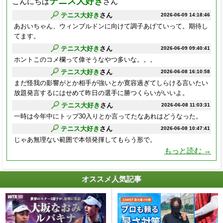
テニス大好き
こんにちは
さん
テニス大好き
さん
2026-06-09 14:18:46
あおいちゃん、ウィンブルドンに向けて調子あげていって。期待し
てます。
テニス大好き
さん
2026-06-09 09:40:41
ホントこのコメ欄って偉そうなやつ多いな。。。
テニス大好き
さん
2026-06-08 16:10:58
まだ怪我の影響がとか相手が強いとか寛容過ぎてしらける言いたい
放題発言するにはせめて昨日の選手に勝つくらいがいいよ。
テニス大好き
さん
2026-06-08 11:03:31
一時は今年中にトップ30入りとか言ってたなあれはどうなった。
テニス大好き
さん
2026-06-08 10:47:41
じゃあ無理ない範囲で本領発揮してもらう形で。
もっと読む →
オススメ人気記事