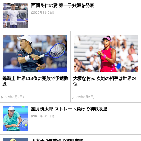
西岡良仁の妻 第一子妊娠を発表
(2026年8月5日)
錦織圭 世界118位に完敗で予選敗
大坂なおみ 次戦の相手は世界24
退
位
(2026年8月2日)
(2026年8月6日)
望月慎太郎 ストレート負けで初戦敗退
(2026年8月5日)
坂本怜 2年連続で初戦突破