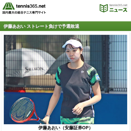
伊藤あおい ストレート負けで予選敗退
伊藤あおい（安藤証券OP）