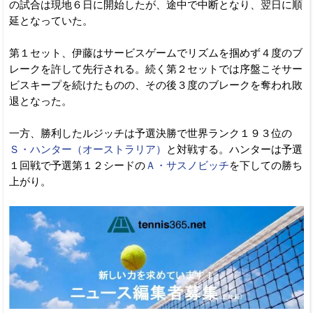
の試合は現地６日に開始したが、途中で中断となり、翌日に順
延となっていた。
第１セット、伊藤はサービスゲームでリズムを掴めず４度のブ
レークを許して先行される。続く第２セットでは序盤こそサー
ビスキープを続けたものの、その後３度のブレークを奪われ敗
退となった。
一方、勝利したルジッチは予選決勝で世界ランク１９３位の
Ｓ・ハンター（オーストラリア）
と対戦する。ハンターは予選
１回戦で予選第１２シードの
Ａ・サスノビッチ
を下しての勝ち
上がり。