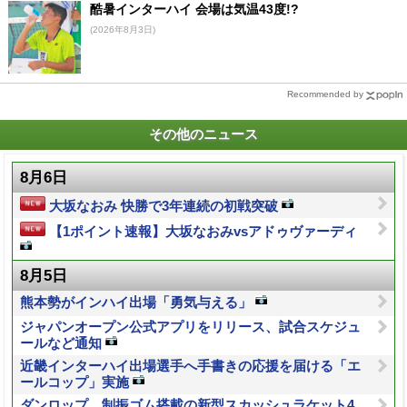
酷暑インターハイ 会場は気温43度!?
(2026年8月3日)
Recommended by
その他のニュース
8月6日
大坂なおみ 快勝で3年連続の初戦突破
【1ポイント速報】大坂なおみvsアドゥヴァーディ
8月5日
熊本勢がインハイ出場「勇気与える」
ジャパンオープン公式アプリをリリース、試合スケジュ
ールなど通知
近畿インターハイ出場選手へ手書きの応援を届ける「エ
ールコップ」実施
ダンロップ、制振ゴム搭載の新型スカッシュラケット4