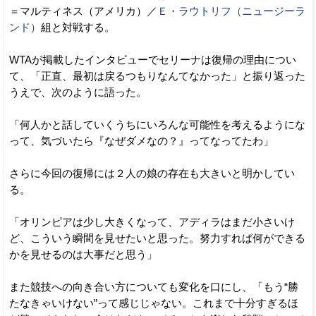
＝マルティネス（アメリカ）／
Ｅ・ラウトリフ（ニュージーラ
ンド）
組と対戦する。
WTAが掲載したインタビューでセリーナは復帰の理由につい
て、「正直、最初は戻るつもりなんてなかった」と振り返った
うえで、次のように語った。
「何人かと話していくうちにいろんな可能性を考えるようにな
って、気づいたら『なぜダメなの？』ってなってたわ」
さらに今回の復帰には２人の娘の存在も大きいと明かしてい
る。
「オリンピアは少し大きくなって、アディラはまだ小さいけ
ど、こういう瞬間を見せたいと思った。努力すれば何ができる
かを見せるのは大事だと思う」
また競技への向き合い方についても変化を口にし、「もう“勝
たなきゃいけない”って感じじゃない。これまで十分すぎるほ