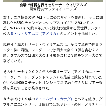
会場で練習を行うセリーナ・ウィリアムズ
画像提供:ゲッティイメージズ
女子テニス協会のWTAは７日に公式サイトを更新し、８日に開
幕したHSBC チャンピオンシップス（イギリス/ロンドン、
芝、WTA500）で約４年ぶりに競技に復帰する元世界ランク１
位の
Ｓ・ウィリアムズ（アメリカ）
のコメントを掲載した。
現在４４歳のセリーナ・ウィリアムズは、かつて単複で世界ラ
ンク１位に君臨。シングルスでは四大大会２３勝を含む７３
勝、ダブルスでは四大大会１４勝を含む２３勝をツアー大会で
挙げている。
そのセリーナは２０２２年の全米オープン（アメリカ/ニュー
ヨーク、ハード、グランドスラム）を最後に競技を離れていた
が、今回HSBC チャンピオンシップスで約４年ぶりにツアー復
帰を果たすことが発表された。
今大会では１９歳の
Ｖ・エムボコ（カナダ）
とペアを組み、ダ
ブルスにエントリー。１回戦では第３シードのＮ・メリチャー