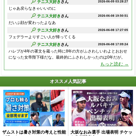
テニス大好き
さん
2026-06-09 03:28:27
じゃあ戻らなきゃいいのに
テニス大好き
さん
2026-06-08 19:50:51
だいぶ顔が変わったよなあ
テニス大好き
さん
2026-06-08 17:27:05
フェデラーよりすごい人が帰ってくる
テニス大好き
さん
2026-06-08 17:09:24
ハレプが4年の署文を蔵った時に8年の方がふさわしいわよとおおせ
になった女帝陛下様だな。最終的にふさわしかったのは0年だが。
もっと読む →
オススメ人気記事
ザムストは暑さ対策の考えと性能
大坂なおみ選手 出場表明 チケッ