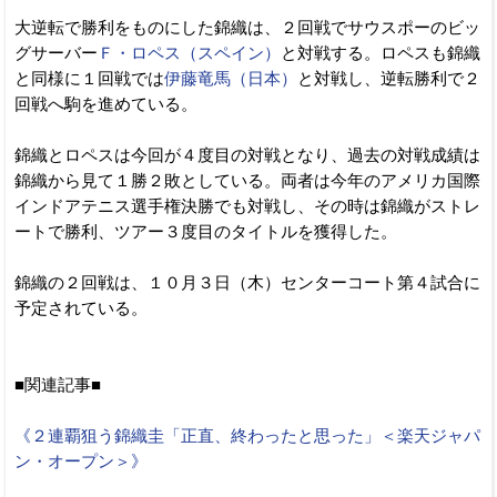
大逆転で勝利をものにした錦織は、２回戦でサウスポーのビッ
グサーバー
Ｆ・ロペス（スペイン）
と対戦する。ロペスも錦織
と同様に１回戦では
伊藤竜馬（日本）
と対戦し、逆転勝利で２
回戦へ駒を進めている。
錦織とロペスは今回が４度目の対戦となり、過去の対戦成績は
錦織から見て１勝２敗としている。両者は今年のアメリカ国際
インドアテニス選手権決勝でも対戦し、その時は錦織がストレ
ートで勝利、ツアー３度目のタイトルを獲得した。
錦織の２回戦は、１０月３日（木）センターコート第４試合に
予定されている。
■関連記事■
《２連覇狙う錦織圭「正直、終わったと思った」＜楽天ジャパ
ン・オープン＞》