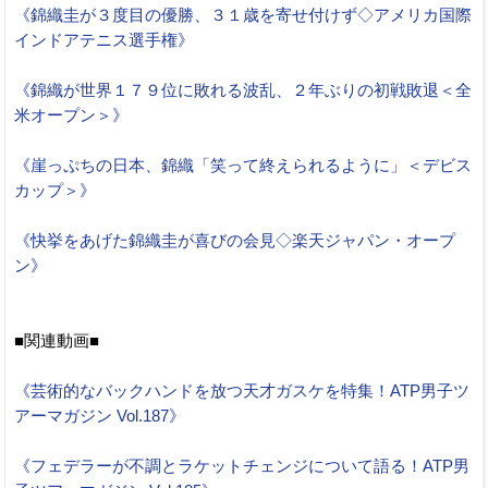
《錦織圭が３度目の優勝、３１歳を寄せ付けず◇アメリカ国際
インドアテニス選手権》
《錦織が世界１７９位に敗れる波乱、２年ぶりの初戦敗退＜全
米オープン＞》
《崖っぷちの日本、錦織「笑って終えられるように」＜デビス
カップ＞》
《快挙をあげた錦織圭が喜びの会見◇楽天ジャパン・オープ
ン》
■関連動画■
《芸術的なバックハンドを放つ天才ガスケを特集！ATP男子ツ
アーマガジン Vol.187》
《フェデラーが不調とラケットチェンジについて語る！ATP男