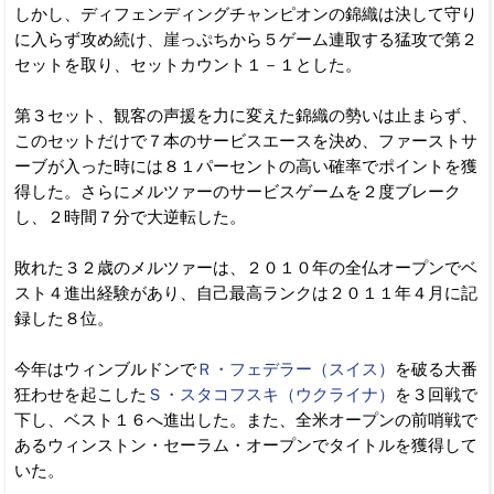
しかし、ディフェンディングチャンピオンの錦織は決して守り
に入らず攻め続け、崖っぷちから５ゲーム連取する猛攻で第２
セットを取り、セットカウント１－１とした。
第３セット、観客の声援を力に変えた錦織の勢いは止まらず、
このセットだけで７本のサービスエースを決め、ファーストサ
ーブが入った時には８１パーセントの高い確率でポイントを獲
得した。さらにメルツァーのサービスゲームを２度ブレーク
し、２時間７分で大逆転した。
敗れた３２歳のメルツァーは、２０１０年の全仏オープンでベ
スト４進出経験があり、自己最高ランクは２０１１年４月に記
録した８位。
今年はウィンブルドンで
Ｒ・フェデラー（スイス）
を破る大番
狂わせを起こした
Ｓ・スタコフスキ（ウクライナ）
を３回戦で
下し、ベスト１６へ進出した。また、全米オープンの前哨戦で
あるウィンストン・セーラム・オープンでタイトルを獲得して
いた。