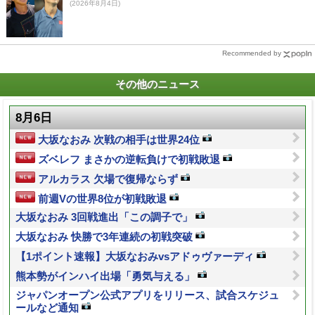
(2026年8月4日)
Recommended by
その他のニュース
8月6日
大坂なおみ 次戦の相手は世界24位
ズベレフ まさかの逆転負けで初戦敗退
アルカラス 欠場で復帰ならず
前週Vの世界8位が初戦敗退
大坂なおみ 3回戦進出「この調子で」
大坂なおみ 快勝で3年連続の初戦突破
【1ポイント速報】大坂なおみvsアドゥヴァーディ
熊本勢がインハイ出場「勇気与える」
ジャパンオープン公式アプリをリリース、試合スケジュ
ールなど通知