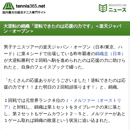
大逆転の錦織「逆転できたのは応援の力です」＜楽天ジャパ
ン・オープン＞
男子テニスツアーの楽天ジャパン・オープン（日本/東京、ハ
ード）に第４シードで出場している昨年覇者の
錦織圭（日本）
が大逆転勝利で２回戦へ駒を進められたのは応援の力に助けら
れたと、自身のフェイスブックで綴った。
「たくさんの応援ありがとうございました！逆転できたのは応
援の力です！！また明日の２回戦頑張ります！」と、錦織。
１回戦では元世界ランク８位の
Ｊ・メルツァー（オーストリ
ア）
と対戦し、錦織は第１セットをタイブレークの末に落と
し、第２セットもゲームカウント２－５と、メルツァーがあと
１ゲーム取れば錦織の敗退という状況に追い込まれた。