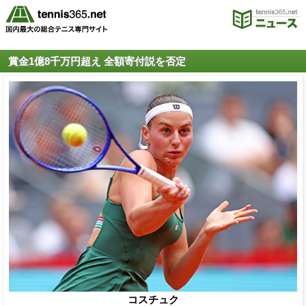
賞金1億8千万円超え 全額寄付説を否定
コスチュク