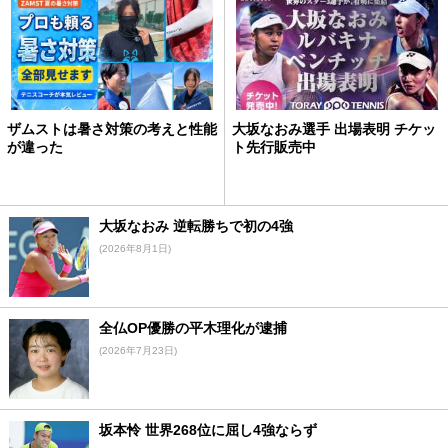
ザムストは暑さ対策の考えと性能
大坂なおみ選手 出場表明 チケッ
が違った
ト先行販売中
大坂なおみ 逆転勝ちで初の4強
(2026年8月1日)
全仏OP優勝の平木理化が逮捕
(2026年7月23日)
坂本怜 世界268位に屈し4強ならず