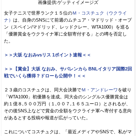
画像提供:ゲッティイメージズ
女子テニスで世界ランク１５位の
Ｍ・コスチュク（ウクライ
ナ）
は、自身のSNSにて前週のムチュア・マドリッド・オープ
ン（スペイン/マドリッド、レッドクレー、WTA1000）を巡る
「優勝賞金をウクライナ軍に全額寄付する」との噂を否定し
た。
＞＞大坂 なおみvsリス 1ポイント速報＜＜
＞＞【賞金】大坂 なおみ、サバレンカら BNLイタリア国際2回
戦でいくら獲得？ドローも公開中！＜＜
２３歳のコスチュクは、同大会決勝で
Ｍ・アンドレーワ
を破り
「WTA1000」初優勝を達成。同大会のシングルス優勝賞金は
約１億８,５００万円（１,００７,１６５ユーロ）とされるが、
その後SNS上などで賞金の全額をウクライナ軍へ寄付する意向
があるとする投稿や報道が広がっていた。
これについてコスチュクは、「最近メディアやSNSで、私がマ