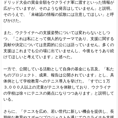
ドリッド大会の賞金全額をウクライナ軍に渡すといった情報が
広がっていますが、そのような発言はしていません」と説明。
そのうえで、「未確認の情報の拡散には注意してほしい」と呼
びかけた。
また、ウクライナへの支援姿勢については変わらないとしつ
つ、「これは私にとって個人的なテーマであり、支援に関する
貢献や決定については意図的に公には語っていません。多くの
支援はこれまでも公の場に出ていませんし、今後もそうあり続
けてほしいと考えています」と述べた。
一方で、公開している活動として自身の基金にも言及。「私た
ちのプロジェクト、成果、報告は公開されています」とし、具
体例として学校教育へのテニス導入を挙げた。「すでに１万
３,０００人以上の児童がテニスを体験しており、ウクライナ
の学校は徐々にテニスの拠点になりつつあります」と説明して
いる。
さらに、「テニスを広め、若い世代に新しい機会を提供し、長
期的な教育やスポーツプロジェクトを通じてウクライナを支援