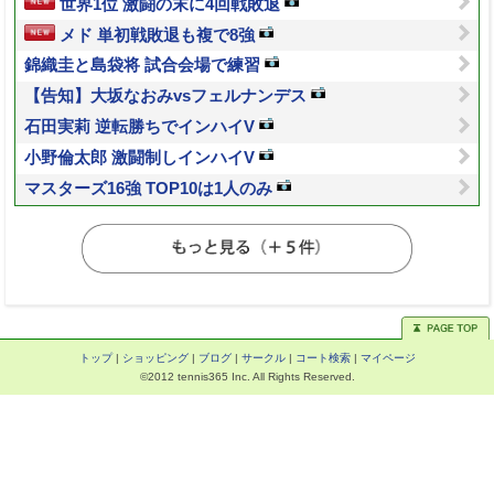
世界1位 激闘の末に4回戦敗退
メド 単初戦敗退も複で8強
錦織圭と島袋将 試合会場で練習
【告知】大坂なおみvsフェルナンデス
石田実莉 逆転勝ちでインハイV
小野倫太郎 激闘制しインハイV
マスターズ16強 TOP10は1人のみ
トップ
|
ショッピング
|
ブログ
|
サークル
|
コート検索
|
マイページ
©2012 tennis365 Inc. All Rights Reserved.