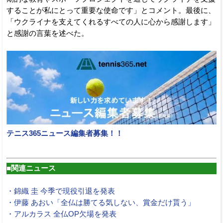
することが私にとって重要な使命です」とコメント。最後に、
「ウクライナを支えてくれるすべての人に心から感謝します」
と感謝の言葉を述べた。
テニス365ニュース編集者募集！！
■関連ニュース
・錦織 圭 今季で現役引退を発表
・伊藤 あおい「全仏は勝てる気しない、賞金だけ貰う」
・アルカラス 全仏OP欠場を発表