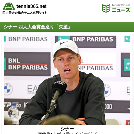
シナー 四大大会賞金巡り「失望」
シナー