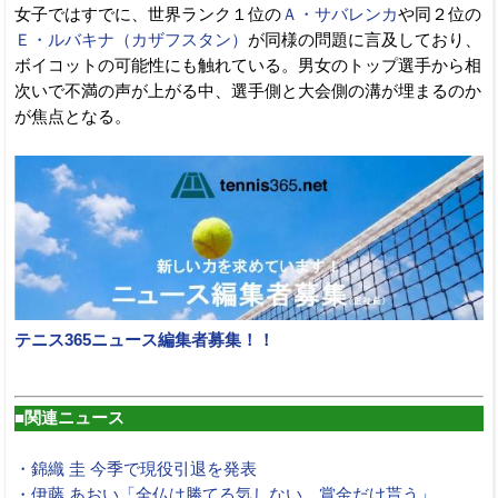
女子ではすでに、世界ランク１位の
Ａ・サバレンカ
や同２位の
Ｅ・ルバキナ（カザフスタン）
が同様の問題に言及しており、
ボイコットの可能性にも触れている。男女のトップ選手から相
次いで不満の声が上がる中、選手側と大会側の溝が埋まるのか
が焦点となる。
テニス365ニュース編集者募集！！
■関連ニュース
・錦織 圭 今季で現役引退を発表
・伊藤 あおい「全仏は勝てる気しない、賞金だけ貰う」