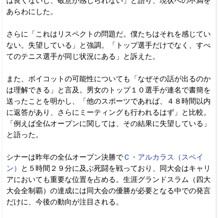
は良くないし、敬意が感じられない」と語り、現状への不満を
あらわにした。
さらに「これはリスペクトの問題だ。僕たちはそれを感じてい
ない。失望している」と強調。「トップ選手だけでなく、すべ
てのテニス選手が同じ状況にある」と訴えた。
また、ボイコットの可能性についても「なぜその話が出るのか
は理解できる」と言及。男女のトップ１０選手が連名で書簡を
送ったことを明かし、「他のスポーツであれば、４８時間以内
に返答があり、さらにミーティングも行われるはず」と比較。
「例えば全仏オープンに関しては、その結果に失望している」
と語った。
シナーは昨年の全仏オープン決勝で
Ｃ・アルカラス（スペイ
ン）
と５時間２９分に及ぶ死闘を戦っており、同大会はキャリ
アにおいても重要な位置を占める。生涯グランドスラム（四大
大会全制覇）の達成には同大会の優勝が必要となる中での発言
だけに、今後の動向が注目される。