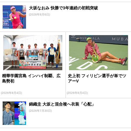
大坂なおみ 快勝で3年連続の初戦突破
(2026年8月6日)
精華学園宮島 インハイ制覇、広
史上初 フィリピン選手が単でツ
島勢初
アーV
(2026年8月4日)
(2026年8月4日)
錦織圭 大坂と混合複へ衣装「心配」
(2026年7月30日)