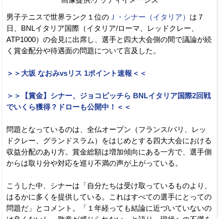
画像提供:ゲッティイメージズ
男子テニスで世界ランク１位の
Ｊ・シナー（イタリア）
は７
日、BNLイタリア国際（イタリア/ローマ、レッドクレー、
ATP1000）の会見に出席し、選手と四大大会側の間で議論が続
く賞金配分や待遇面の問題について言及した。
＞＞大坂 なおみvsリス 1ポイント速報＜＜
＞＞【賞金】シナー、ジョコビッチら BNLイタリア国際2回戦
でいくら獲得？ドローも公開中！＜＜
問題となっているのは、全仏オープン（フランス/パリ、レッ
ドクレー、グランドスラム）をはじめとする四大大会における
収益分配のあり方。賞金総額は増加傾向にある一方で、選手側
からは取り分や対応を巡り不満の声が上がっている。
こうした中、シナーは「自分たちは受け取っているものより、
はるかに多くを提供している。これはすべての選手にとっての
問題だ」とコメント。「１年経っても結論に近づいていないの