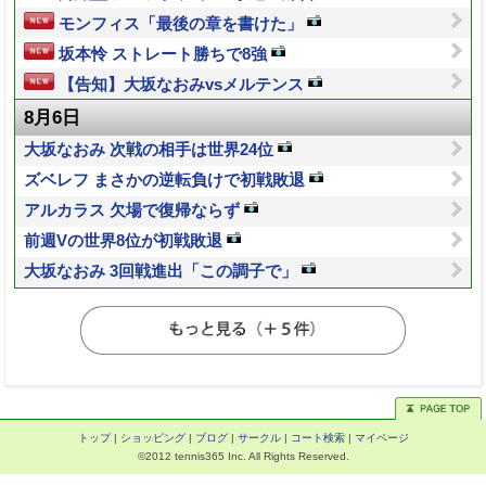
モンフィス「最後の章を書けた」
坂本怜 ストレート勝ちで8強
【告知】大坂なおみvsメルテンス
8月6日
大坂なおみ 次戦の相手は世界24位
ズベレフ まさかの逆転負けで初戦敗退
アルカラス 欠場で復帰ならず
前週Vの世界8位が初戦敗退
大坂なおみ 3回戦進出「この調子で」
トップ
|
ショッピング
|
ブログ
|
サークル
|
コート検索
|
マイページ
©2012 tennis365 Inc. All Rights Reserved.