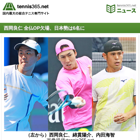
西岡良仁 全仏OP欠場、日本勢は6名に
（左から）西岡良仁、綿貫陽介、内田海智