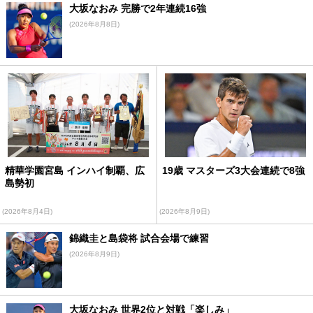
大坂なおみ 完勝で2年連続16強
(2026年8月8日)
精華学園宮島 インハイ制覇、広
19歳 マスターズ3大会連続で8強
島勢初
(2026年8月4日)
(2026年8月9日)
錦織圭と島袋将 試合会場で練習
(2026年8月9日)
大坂なおみ 世界2位と対戦「楽しみ」