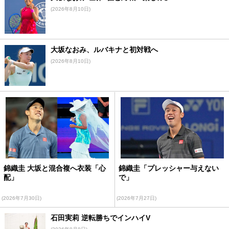
(2026年8月10日)
大坂なおみ、ルバキナと初対戦へ
(2026年8月10日)
錦織圭 大坂と混合複へ衣装「心
錦織圭「プレッシャー与えない
配」
で」
(2026年7月30日)
(2026年7月27日)
石田実莉 逆転勝ちでインハイV