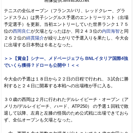
画像提供:tennis365.net
テニスの全仏オープン（フランス/パリ、レッドクレー、グラ
ンドスラム）は男子シングルス予選のエントリーリスト（出場
予定選手）を更新。当初エントリーしていた世界ランク１７５
位の
西岡良仁
が欠場となったほか、同２４３位の
内田海智
と同
２６２位の
綿貫陽介
が繰り上がりで予選入りを果たし、今大会
に出場する日本勢は６名となった。
＞＞【賞金】シナー、メドベージェフら BNLイタリア国際4強
でいくら獲得？ドローも公開中！＜＜
今大会の予選は１８日から２２日の日程で行われ、３試合に勝
利すると２４日に開幕する本戦への出場権が手に入る。
３０歳の西岡は２月に行われたデルレイビーチ・オープン（ア
メリカ/デルレイビーチ、ハード、ATP250） の予選１回戦で敗
退して以降、左肩と左膝の怪我のため公式戦に出場できておら
ず、全仏オープンも欠場となった。