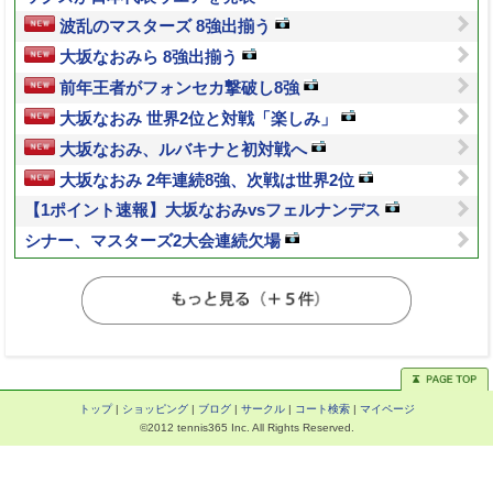
波乱のマスターズ 8強出揃う
大坂なおみら 8強出揃う
前年王者がフォンセカ撃破し8強
大坂なおみ 世界2位と対戦「楽しみ」
大坂なおみ、ルバキナと初対戦へ
大坂なおみ 2年連続8強、次戦は世界2位
【1ポイント速報】大坂なおみvsフェルナンデス
シナー、マスターズ2大会連続欠場
トップ
|
ショッピング
|
ブログ
|
サークル
|
コート検索
|
マイページ
©2012 tennis365 Inc. All Rights Reserved.