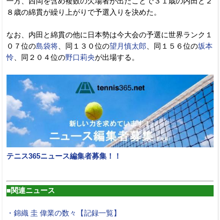
一方、西岡を含め複数の欠場者が出たことで３１歳の内田と２
８歳の綿貫が繰り上がりで予選入りを決めた。
なお、内田と綿貫の他に日本勢は今大会の予選に世界ランク１
０７位の
島袋将
、同１３０位の
望月慎太郎
、同１５６位の
坂本
怜
、同２０４位の
野口莉央
が出場する。
テニス365ニュース編集者募集！！
■関連ニュース
・錦織 圭 偉業の数々【記録一覧】