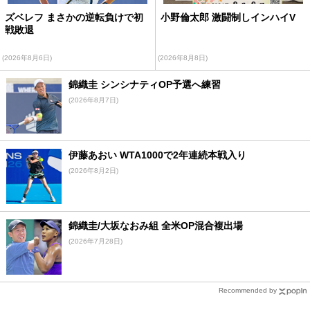
ズベレフ まさかの逆転負けで初
小野倫太郎 激闘制しインハイV
戦敗退
(2026年8月6日)
(2026年8月8日)
錦織圭 シンシナティOP予選へ練習
(2026年8月7日)
伊藤あおい WTA1000で2年連続本戦入り
(2026年8月2日)
錦織圭/大坂なおみ組 全米OP混合複出場
(2026年7月28日)
Recommended by