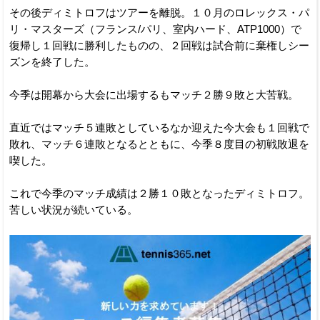
その後ディミトロフはツアーを離脱。１０月のロレックス・パ
リ・マスターズ（フランス/パリ、室内ハード、ATP1000）で
復帰し１回戦に勝利したものの、２回戦は試合前に棄権しシー
ズンを終了した。
今季は開幕から大会に出場するもマッチ２勝９敗と大苦戦。
直近ではマッチ５連敗としているなか迎えた今大会も１回戦で
敗れ、マッチ６連敗となるとともに、今季８度目の初戦敗退を
喫した。
これで今季のマッチ成績は２勝１０敗となったディミトロフ。
苦しい状況が続いている。