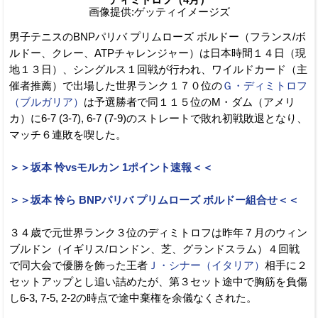
ディミトロフ（4月）
画像提供:ゲッティイメージズ
男子テニスのBNPパリバ プリムローズ ボルドー（フランス/ボ
ルドー、クレー、ATPチャレンジャー）は日本時間１４日（現
地１３日）、シングルス１回戦が行われ、ワイルドカード（主
催者推薦）で出場した世界ランク１７０位の
Ｇ・ディミトロフ
（ブルガリア）
は予選勝者で同１１５位のM・ダム（アメリ
カ）に6-7 (3-7), 6-7 (7-9)のストレートで敗れ初戦敗退となり、
マッチ６連敗を喫した。
＞＞坂本 怜vsモルカン 1ポイント速報＜＜
＞＞坂本 怜ら BNPパリバ プリムローズ ボルドー組合せ＜＜
３４歳で元世界ランク３位のディミトロフは昨年７月のウィン
ブルドン（イギリス/ロンドン、芝、グランドスラム）４回戦
で同大会で優勝を飾った王者
Ｊ・シナー（イタリア）
相手に２
セットアップとし追い詰めたが、第３セット途中で胸筋を負傷
し6-3, 7-5, 2-2の時点で途中棄権を余儀なくされた。