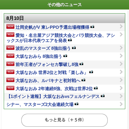
その他のニュース
8月10日
辻岡史帆がV 東レPPO予選出場権獲得
愛知・名古屋アジア競技大会とパラ競技大会、アシ
ックスが日本代表ウエアを発表
波乱のマスターズ 8強出揃う
大坂なおみら 8強出揃う
前年王者がフォンセカ撃破し8強
大坂なおみ 世界2位と対戦「楽しみ」
大坂なおみ、ルバキナと初対戦へ
大坂なおみ 2年連続8強、次戦は世界2位
【1ポイント速報】大坂なおみvsフェルナンデス
シナー、マスターズ2大会連続欠場