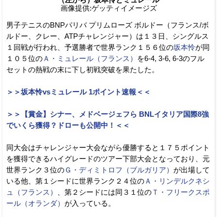
画像提供:ゲッティイメージズ
男子テニスのBNPパリバ プリムローズ ボルドー（フランス/ボ
ルドー、クレー、ATPチャレンジャー）は１３日、シングルス
１回戦が行われ、予選勝者で世界ランク１５６位の
坂本怜
が同
１０５位の
Ａ・ミュレール（フランス）
を6-4, 3-6, 6-3のフル
セットの熱戦の末に下し初戦突破を果たした。
＞＞坂本怜vsミュレール 1ポイント速報＜＜
＞＞【賞金】シナー、メドベージェフら BNLイタリア国際8強
でいくら獲得？ドローも公開中！＜＜
同大会はチャレンジャー大会ながら優勝すると１７５ポイント
を獲得できるハイグレードのツアー下部大会となっており、元
世界ランク３位の
Ｇ・ディミトロフ（ブルガリア）
が出場して
いる他、第１シードに世界ランク２４位の
Ａ・リンデルクネシ
ュ（フランス）
、第２シードには同３１位の
Ｔ・フリークスポ
ール（オランダ）
が入っている。