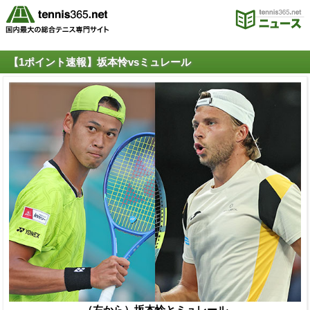
【1ポイント速報】坂本怜vsミュレール
（左から）坂本怜とミュレール