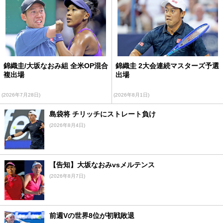
錦織圭/大坂なおみ組 全米OP混合
錦織圭 2大会連続マスターズ予選
複出場
出場
(2026年7月28日)
(2026年8月1日)
島袋将 チリッチにストレート負け
(2026年8月4日)
【告知】大坂なおみvsメルテンス
(2026年8月7日)
前週Vの世界8位が初戦敗退