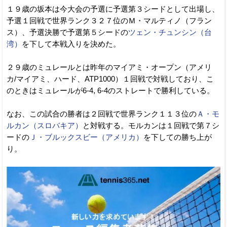
１９歳の坂本は今大会の予選に予選第３シードとして出場し、
予選１回戦で世界ランク３２７位のＭ・マルティノ（フラン
ス）、予選決勝で予選第５シードの
ツェン・チュンシン（台
湾）
を下して本戦入りを決めた。
２９歳のミュレールとは昨年のマイアミ・オープン（アメリ
カ/マイアミ、ハード、ATP1000）１回戦で対戦しており、こ
のときはミュレールが6-4, 6-4のストレートで勝利している。
なお、この試合の勝者は２回戦で世界ランク１１３位の
Ａ・モ
ルカン（スロバキア）
と対戦する。モルカンは１回戦で第７シ
ードの
Ｊ・ブルックスビー（アメリカ）
を下しての勝ち上が
り。