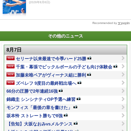
(2026年8月6日)
Recommended by
その他のニュース
8月7日
セリーナ以来最速で今季ハード25勝
千葉・幕張でピックルボールの子ども向け体験会
加藤未唯ペアがヴィーナス組に勝利
ズベレフ 9度目の最終戦出場へ
66分の圧勝で2年連続16強
錦織圭 シンシナティOP予選へ練習
モンフィス「最後の章を書けた」
坂本怜 ストレート勝ちで8強
【告知】大坂なおみvsメルテンス