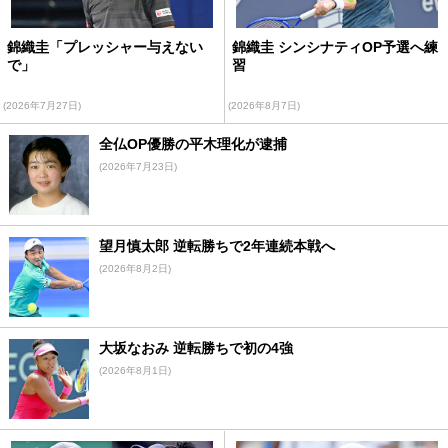
錦織圭「プレッシャー与えない
錦織圭 シンシナティOP予選へ練
で」
習
(2026年7月27日)
(2026年8月7日)
全仏OP優勝の平木理化が逮捕
(2026年7月23日)
望月慎太郎 逆転勝ちで2年連続本戦へ
(2026年8月2日)
大坂なおみ 逆転勝ちで初の4強
(2026年8月1日)