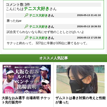
コメント数 3件
テニス大好き
こんにちは
さん
テニス大好き
さん
2026-05-13 21:41:10
勝ったねw
テニス大好き
さん
2026-05-13 18:36:53
試合見てられないなら気にせず他のことしとけばいいよ
テニス大好き
さん
2026-05-13 17:25:58
サクッと終わって。 327位に辛勝が105位に勝てるかって。
オススメ人気記事
大坂なおみ選手 出場表明 チケッ
ザムストは暑さ対策の考えと性能
ト先行販売中
が違った