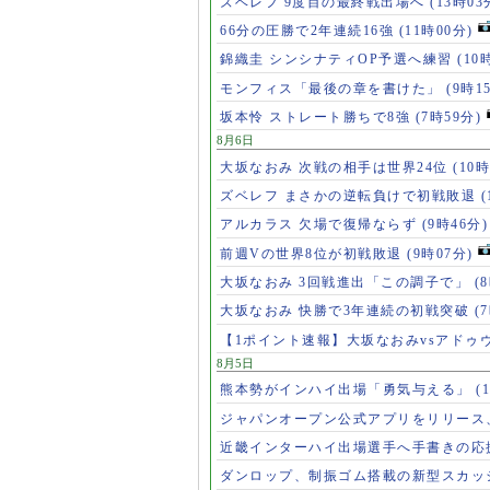
ズベレフ 9度目の最終戦出場へ
(13時03
66分の圧勝で2年連続16強
(11時00分)
錦織圭 シンシナティOP予選へ練習
(10
モンフィス「最後の章を書けた」
(9時1
坂本怜 ストレート勝ちで8強
(7時59分)
8月6日
大坂なおみ 次戦の相手は世界24位
(10時
ズベレフ まさかの逆転負けで初戦敗退
(
アルカラス 欠場で復帰ならず
(9時46分)
前週Vの世界8位が初戦敗退
(9時07分)
大坂なおみ 3回戦進出「この調子で」
(
大坂なおみ 快勝で3年連続の初戦突破
(
【1ポイント速報】大坂なおみvsアドゥ
8月5日
熊本勢がインハイ出場「勇気与える」
(
ジャパンオープン公式アプリをリリース
近畿インターハイ出場選手へ手書きの応
ダンロップ、制振ゴム搭載の新型スカッ