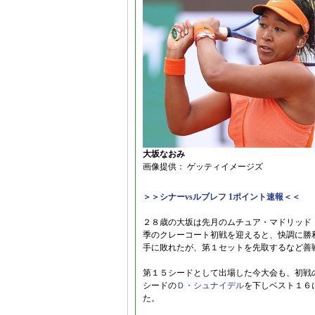
大坂なおみ
画像提供： ゲッティイメージズ
＞＞シナーvsルブレフ 1ポイント速報＜＜
２８歳の大坂は先月のムチュア・マドリッド・
季のクレーコート初戦を迎えると、快調に勝
手に敗れたが、第１セットを先取するなど善
第１５シードとして出場した今大会も、初戦
シードの
Ｄ・シュナイデル
を下しベスト１６
た。