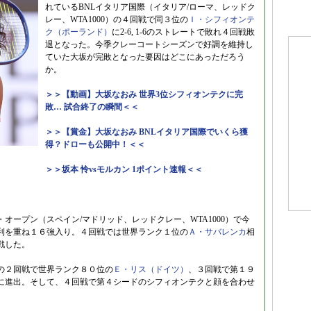
れているBNLイタリア国際（イタリア/ローマ、レッドク
レー、WTA1000）の４回戦で同３位の
Ｉ・シフィオンテ
ク（ポーランド）
に2-6, 1-6のストレートで敗れ４回戦敗
退となった。今季クレーコートシーズンで好調を維持し
ていた大坂が完敗となった要因はどこにあっただろう
か。
＞＞【動画】大坂なおみ 世界3位シフィオンテクに完
敗… 試合終了の瞬間＜＜
＞＞【賞金】大坂なおみ BNLイタリア国際でいくら獲
得？ドローも公開中！＜＜
＞＞坂本 怜vsモルカン 1ポイント速報＜＜
オープン（スペイン/マドリッド、レッドクレー、WTA1000）で今
利を重ね１６強入り。４回戦では世界ランク１位の
Ａ・サバレンカ
相
戦した。
の２回戦で世界ランク８０位の
Ｅ・リス（ドイツ）
、３回戦で第１９
に進出。そして、４回戦で第４シードのシフィオンテクと顔を合わせ