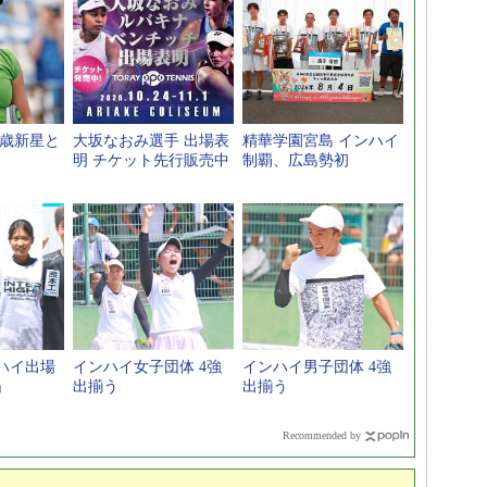
1歳新星と
大坂なおみ選手 出場表
精華学園宮島 インハイ
明 チケット先行販売中
制覇、広島勢初
ハイ出場
インハイ女子団体 4強
インハイ男子団体 4強
」
出揃う
出揃う
Recommended by