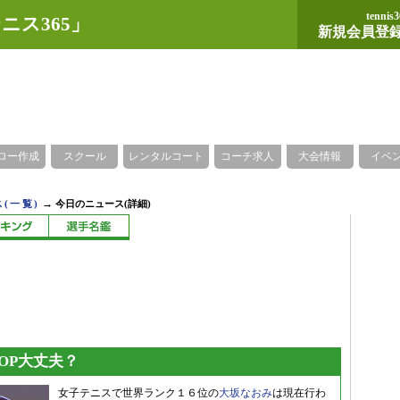
tennis3
ニス365」
新規会員登
ロー作成
スクール
レンタルコート
コーチ求人
大会情報
イベ
→
(一覧)
今日のニュース(詳細)
OP大丈夫？
女子テニスで世界ランク１６位の
大坂なおみ
は現在行わ