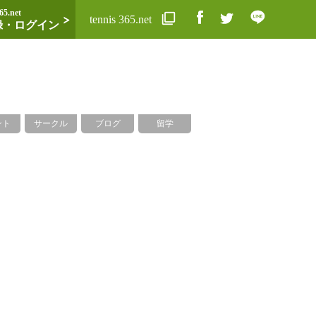
65.net
tennis 365.net
録・ログイン
ント
サークル
ブログ
留学