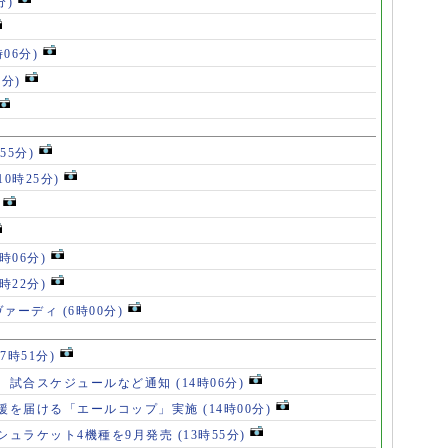
分)
時06分)
5分)
55分)
10時25分)
8時06分)
7時22分)
ヴァーディ
(6時00分)
17時51分)
、試合スケジュールなど通知
(14時06分)
援を届ける「エールコップ」実施
(14時00分)
シュラケット4機種を9月発売
(13時55分)