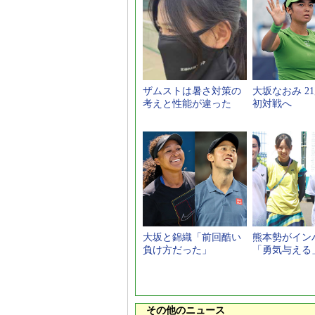
ザムストは暑さ対策の
大坂なおみ 2
考えと性能が違った
初対戦へ
大坂と錦織「前回酷い
熊本勢がイン
負け方だった」
「勇気与える
その他のニュース