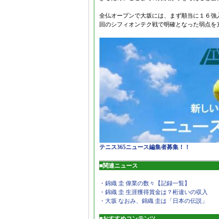
全仏オープンで大坂には、まず順当に１６強
回のシフィオンテク戦で明確となった弱点を
テニス365ニュース編集者募集！！
■関連ニュース
・錦織 圭 偉業の数々【記録一覧】
・錦織 圭 生涯獲得賞金は？桁違いの収入
・大坂 なおみ、錦織 圭は「日本の伝説」
■おすすめコンテンツ