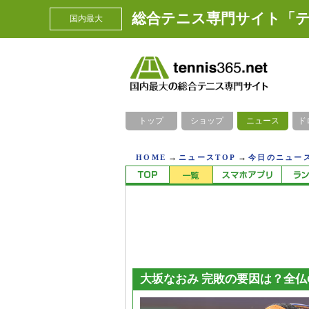
総合テニス専門サイト「テ
国内最大
トップ
ショップ
ニュース
ド
→
→
HOME
ニュースTOP
今日のニュース
大坂なおみ 完敗の要因は？全仏