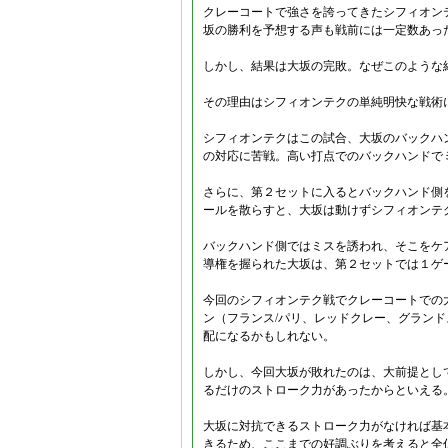
クレーコートで強さを誇ってきたシフィオン
坂の勝利を予想する声も戦前には一定数あっ
しかし、結果は大坂の完敗。なぜこのような
その理由はシフィオンテクの単純明快な戦術
シフィオンテクはこの試合、大坂のバックハ
の対応に苦戦。高い打点でのバックハンドで
さらに、第２セットに入るとバックハンド側
ールを散らすと、大坂は動けずシフィオンテ
バックハンド側ではミスを誘われ、そこをケ
導権を握られた大坂は、第２セットでは１ゲ
今回のシフィオンテク戦でクレーコートでの
ン（フランス/パリ、レッドクレー、グラン
配になるかもしれない。
しかし、今回大坂が敗れたのは、大前提とし
るだけのストローク力があったからといえる
大坂に対抗できるストローク力がなければ基
きるため、ここまでの好調ぶりを考えると全