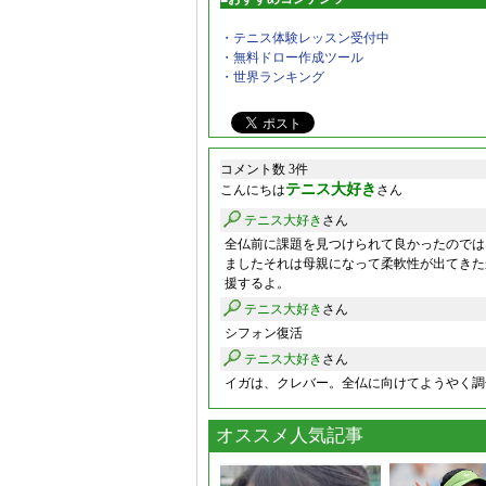
・テニス体験レッスン受付中
・無料ドロー作成ツール
・世界ランキング
コメント数 3件
テニス大好き
こんにちは
さん
テニス大好き
さん
全仏前に課題を見つけられて良かったのでは
ましたそれは母親になって柔軟性が出てきた
援するよ。
テニス大好き
さん
シフォン復活
テニス大好き
さん
イガは、クレバー。全仏に向けてようやく調
オススメ人気記事