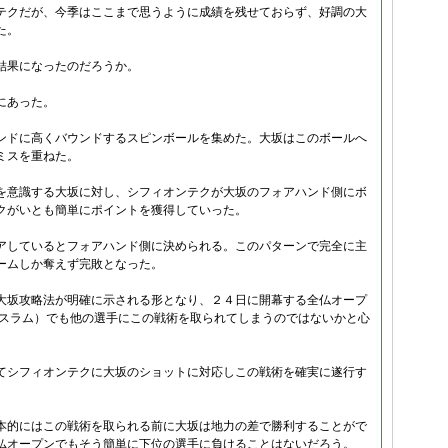
テクだが、今季はここまで思うように成績を残せておらず、好調の大
た。
結果になったのだろうか。
にあった。
ンドに高くバウンドするスピンボールを集めた。大坂はこのボールへ
ミスを重ねた。
を意識する大坂に対し、シフィオンテクが大坂のフォアハンド側にボ
クがいとも簡単にポイントを獲得していった。
アしているとフォアハンド側に決められる。このパターンで完全に主
ームしか奪えず完敗となった。
大坂攻略法が明確に示される形となり、２４日に開幕する全仏オープ
ドスラム）でも他の選手にこの戦術を取られてしまうのではないかと心
てシフィオンテクに大坂のショットに対応しこの戦術を確実に遂行す
。
本的にはこの戦術を取られる前に大坂は地力の差で勝利することがで
仏オープンでもそう簡単に下位の選手に負けることはないだろう。