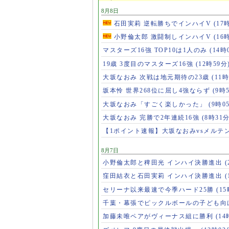
8月8日
石田実莉 逆転勝ちでインハイV
(17
小野倫太郎 激闘制しインハイV
(16
マスターズ16強 TOP10は1人のみ
(14時
19歳 3度目のマスターズ16強
(12時59分
大坂なおみ 次戦は地元期待の23歳
(11時
坂本怜 世界268位に屈し4強ならず
(9時
大坂なおみ「すごく楽しかった」
(9時0
大坂なおみ 完勝で2年連続16強
(8時31分
【1ポイント速報】大坂なおみvsメルテ
8月7日
小野倫太郎と稗田光 インハイ決勝進出
(
窪田結衣と石田実莉 インハイ決勝進出
(
セリーナ以来最速で今季ハード25勝
(1
千葉・幕張でピックルボールの子ども向
加藤未唯ペアがヴィーナス組に勝利
(14