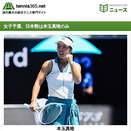
女子予選、日本勢は本玉真唯のみ
本玉真唯