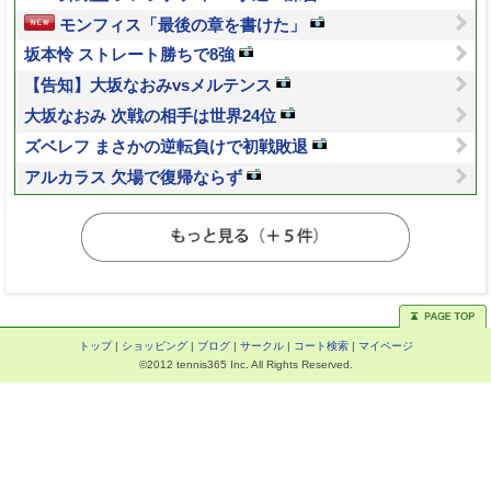
モンフィス「最後の章を書けた」
坂本怜 ストレート勝ちで8強
【告知】大坂なおみvsメルテンス
大坂なおみ 次戦の相手は世界24位
ズベレフ まさかの逆転負けで初戦敗退
アルカラス 欠場で復帰ならず
トップ
|
ショッピング
|
ブログ
|
サークル
|
コート検索
|
マイページ
©2012 tennis365 Inc. All Rights Reserved.