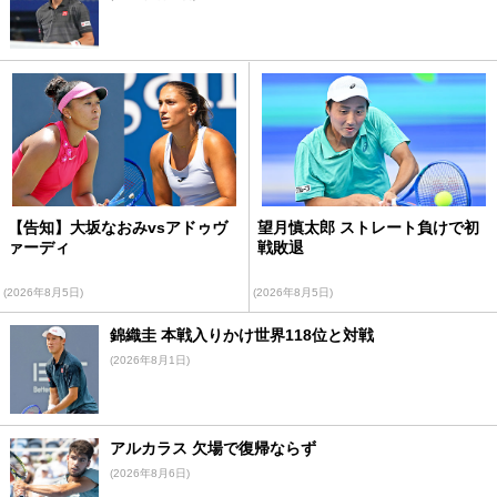
【告知】大坂なおみvsアドゥヴ
望月慎太郎 ストレート負けで初
ァーディ
戦敗退
(2026年8月5日)
(2026年8月5日)
錦織圭 本戦入りかけ世界118位と対戦
(2026年8月1日)
アルカラス 欠場で復帰ならず
(2026年8月6日)