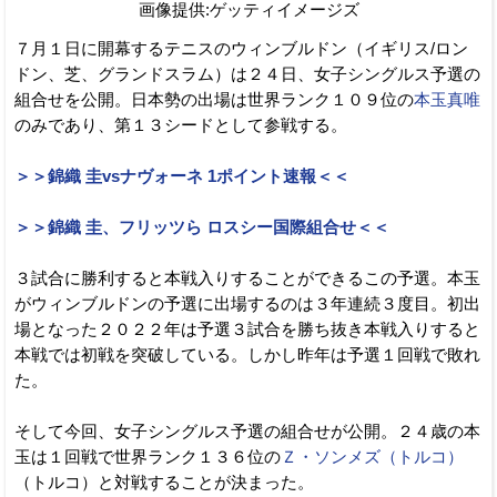
画像提供:ゲッティイメージズ
７月１日に開幕するテニスのウィンブルドン（イギリス/ロン
ドン、芝、グランドスラム）は２４日、女子シングルス予選の
組合せを公開。日本勢の出場は世界ランク１０９位の
本玉真唯
のみであり、第１３シードとして参戦する。
＞＞錦織 圭vsナヴォーネ 1ポイント速報＜＜
＞＞錦織 圭、フリッツら ロスシー国際組合せ＜＜
３試合に勝利すると本戦入りすることができるこの予選。本玉
がウィンブルドンの予選に出場するのは３年連続３度目。初出
場となった２０２２年は予選３試合を勝ち抜き本戦入りすると
本戦では初戦を突破している。しかし昨年は予選１回戦で敗れ
た。
そして今回、女子シングルス予選の組合せが公開。２４歳の本
玉は１回戦で世界ランク１３６位の
Ｚ・ソンメズ（トルコ）
（トルコ）と対戦することが決まった。