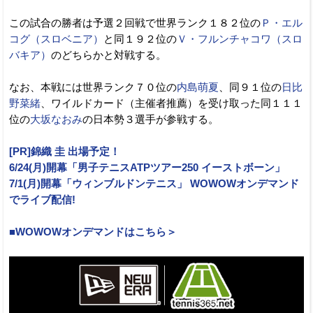
この試合の勝者は予選２回戦で世界ランク１８２位の
Ｐ・エル
コグ（スロベニア）
と同１９２位の
Ｖ・フルンチャコワ（スロ
バキア）
のどちらかと対戦する。
なお、本戦には世界ランク７０位の
内島萌夏
、同９１位の
日比
野菜緒
、ワイルドカード（主催者推薦）を受け取った同１１１
位の
大坂なおみ
の日本勢３選手が参戦する。
[PR]錦織 圭 出場予定！
6/24(月)開幕「男子テニスATPツアー250 イーストボーン」
7/1(月)開幕「ウィンブルドンテニス」 WOWOWオンデマンド
でライブ配信!
■WOWOWオンデマンドはこちら＞