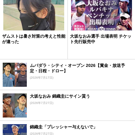
ザムストは暑さ対策の考えと性能
大坂なおみ選手 出場表明 チケッ
が違った
ト先行販売中
ムバダラ・シティ・オープン 2026【賞金・放送予
定・日程・ドロー】
(2026年7月17日)
大坂なおみ 錦織圭にサイン貰う
(2026年7月27日)
錦織圭「プレッシャー与えないで」
(2026年7月27日)