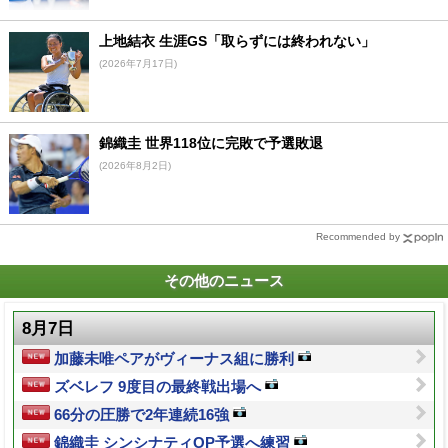
上地結衣 生涯GS「取らずには終われない」
(2026年7月17日)
錦織圭 世界118位に完敗で予選敗退
(2026年8月2日)
Recommended by
その他のニュース
8月7日
加藤未唯ペアがヴィーナス組に勝利
ズベレフ 9度目の最終戦出場へ
66分の圧勝で2年連続16強
錦織圭 シンシナティOP予選へ練習