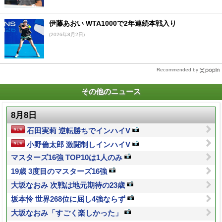
伊藤あおい WTA1000で2年連続本戦入り
(2026年8月2日)
Recommended by
その他のニュース
8月8日
石田実莉 逆転勝ちでインハイV
小野倫太郎 激闘制しインハイV
マスターズ16強 TOP10は1人のみ
19歳 3度目のマスターズ16強
大坂なおみ 次戦は地元期待の23歳
坂本怜 世界268位に屈し4強ならず
大坂なおみ「すごく楽しかった」