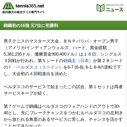
錦織初の16強 元7位に初勝利
男子テニスのマスターズ大会、ＢＮＰパリバ・オープン男子
（アメリカ/インディアンウェルズ、ハード、賞金総額
5,381,235ドル、優勝賞金900,400ドル）は１６日、シングルス
３回戦が行われ、第５シードの
錦織圭（日本）
が第２８シード
の
Ｆ・ベルダスコ（スペイン）
を6-7 (6-8), 6-1, 6-4の逆転で下
し、大会初の４回戦進出を決めた。
ベルダスコのサービスで始まったこの試合、第１セットは両者
サービスキープが続く。
第７ゲームで錦織はベルダスコのフォアハンドのアウトで30-
40とし、先にブレークチャンスをつかむもベルダスコの左利き
から放たれる角度のあるサービスに苦しみ、チャンスを活かす
ことができなかった。