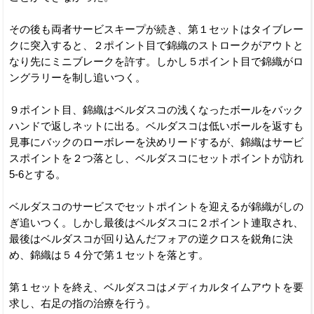
その後も両者サービスキープが続き、第１セットはタイブレー
クに突入すると、２ポイント目で錦織のストロークがアウトと
なり先にミニブレークを許す。しかし５ポイント目で錦織がロ
ングラリーを制し追いつく。
９ポイント目、錦織はベルダスコの浅くなったボールをバック
ハンドで返しネットに出る。ベルダスコは低いボールを返すも
見事にバックのローボレーを決めリードするが、錦織はサービ
スポイントを２つ落とし、ベルダスコにセットポイントが訪れ
5-6とする。
ベルダスコのサービスでセットポイントを迎えるが錦織がしの
ぎ追いつく。しかし最後はベルダスコに２ポイント連取され、
最後はベルダスコが回り込んだフォアの逆クロスを鋭角に決
め、錦織は５４分で第１セットを落とす。
第１セットを終え、ベルダスコはメディカルタイムアウトを要
求し、右足の指の治療を行う。