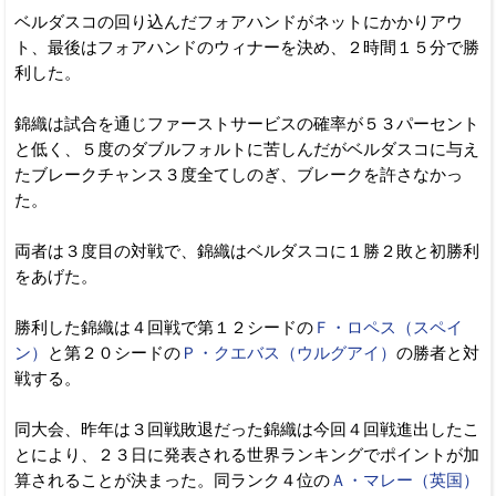
ベルダスコの回り込んだフォアハンドがネットにかかりアウ
ト、最後はフォアハンドのウィナーを決め、２時間１５分で勝
利した。
錦織は試合を通じファーストサービスの確率が５３パーセント
と低く、５度のダブルフォルトに苦しんだがベルダスコに与え
たブレークチャンス３度全てしのぎ、ブレークを許さなかっ
た。
両者は３度目の対戦で、錦織はベルダスコに１勝２敗と初勝利
をあげた。
勝利した錦織は４回戦で第１２シードの
Ｆ・ロペス（スペイ
ン）
と第２０シードの
Ｐ・クエバス（ウルグアイ）
の勝者と対
戦する。
同大会、昨年は３回戦敗退だった錦織は今回４回戦進出したこ
とにより、２３日に発表される世界ランキングでポイントが加
算されることが決まった。同ランク４位の
Ａ・マレー（英国）