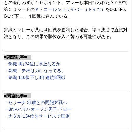
との差はわずか１０ポイント。マレーも本日行われた３回戦で
第２６シードの
Ｐ・コールシュライバー（ドイツ）
を6-3, 3-6,
6-1で下し、４回戦に進んでいる。
錦織とマレーが共に４回戦を勝利した場合、準々決勝で直接対
決となり、この結果で順位が入れ替わる可能性がある。
■関連記事■
・錦織 再び4位に浮上なるか
・錦織「デ杯は力になってる」
・錦織 110位下し3年連続3回戦
■関連記事■
・セリーナ 21歳との同胞対戦へ
・BNPパリバオープン男子 ドロー
・ナダル 134位をサービスで圧倒