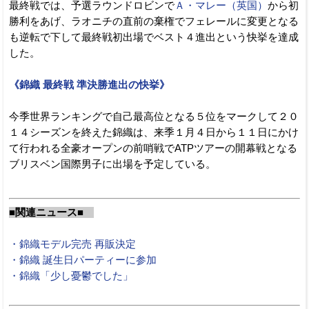
最終戦では、予選ラウンドロビンで
Ａ・マレー（英国）
から初
勝利をあげ、ラオニチの直前の棄権でフェレールに変更となる
も逆転で下して最終戦初出場でベスト４進出という快挙を達成
した。
《錦織 最終戦 準決勝進出の快挙》
今季世界ランキングで自己最高位となる５位をマークして２０
１４シーズンを終えた錦織は、来季１月４日から１１日にかけ
て行われる全豪オープンの前哨戦でATPツアーの開幕戦となる
ブリスベン国際男子に出場を予定している。
■関連ニュース■
・錦織モデル完売 再販決定
・錦織 誕生日パーティーに参加
・錦織「少し憂鬱でした」