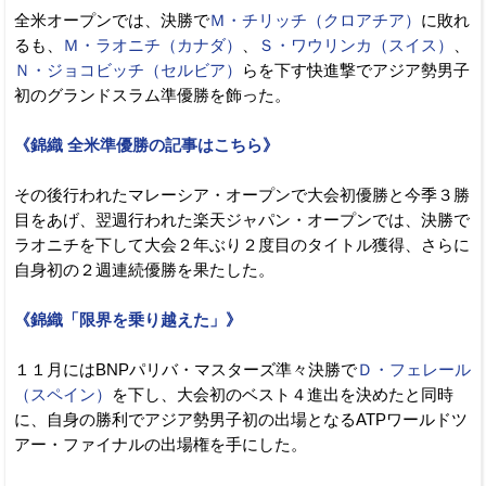
全米オープンでは、決勝で
Ｍ・チリッチ（クロアチア）
に敗れ
るも、
Ｍ・ラオニチ（カナダ）
、
Ｓ・ワウリンカ（スイス）
、
Ｎ・ジョコビッチ（セルビア）
らを下す快進撃でアジア勢男子
初のグランドスラム準優勝を飾った。
《錦織 全米準優勝の記事はこちら》
その後行われたマレーシア・オープンで大会初優勝と今季３勝
目をあげ、翌週行われた楽天ジャパン・オープンでは、決勝で
ラオニチを下して大会２年ぶり２度目のタイトル獲得、さらに
自身初の２週連続優勝を果たした。
《錦織「限界を乗り越えた」》
１１月にはBNPパリバ・マスターズ準々決勝で
Ｄ・フェレール
（スペイン）
を下し、大会初のベスト４進出を決めたと同時
に、自身の勝利でアジア勢男子初の出場となるATPワールドツ
アー・ファイナルの出場権を手にした。