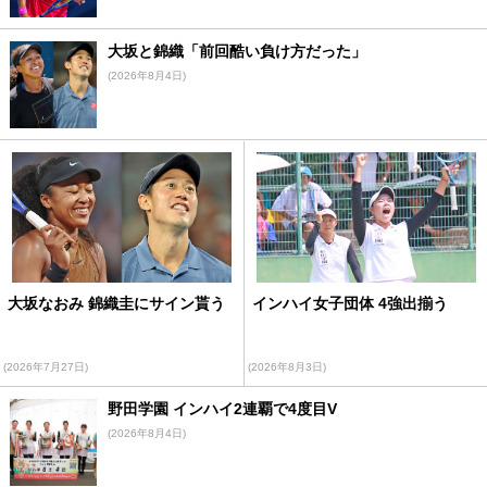
大坂と錦織「前回酷い負け方だった」
(2026年8月4日)
大坂なおみ 錦織圭にサイン貰う
インハイ女子団体 4強出揃う
(2026年7月27日)
(2026年8月3日)
野田学園 インハイ2連覇で4度目V
(2026年8月4日)