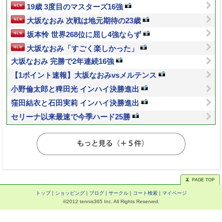
19歳 3度目のマスターズ16強
大坂なおみ 次戦は地元期待の23歳
坂本怜 世界268位に屈し4強ならず
大坂なおみ「すごく楽しかった」
大坂なおみ 完勝で2年連続16強
【1ポイント速報】大坂なおみvsメルテンス
小野倫太郎と稗田光 インハイ決勝進出
窪田結衣と石田実莉 インハイ決勝進出
セリーナ以来最速で今季ハード25勝
トップ
|
ショッピング
|
ブログ
|
サークル
|
コート検索
|
マイページ
©2012 tennis365 Inc. All Rights Reserved.