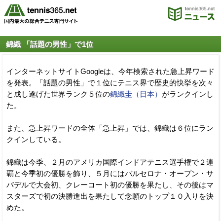
錦織 「話題の男性」で1位
インターネットサイトGoogleは、今年検索された急上昇ワード
を発表。「話題の男性」で１位にテニス界で歴史的快挙を次々
と成し遂げた世界ランク５位の
錦織圭（日本）
がランクインし
た。
また、急上昇ワードの全体「急上昇」では、錦織は６位にラン
クインしている。
錦織は今季、２月のアメリカ国際インドアテニス選手権で２連
覇と今季初の優勝を飾り、５月にはバルセロナ・オープン・サ
バデルで大会初、クレーコート初の優勝を果たし、その後はマ
スターズで初の決勝進出を果たして念願のトップ１０入りを決
めた。