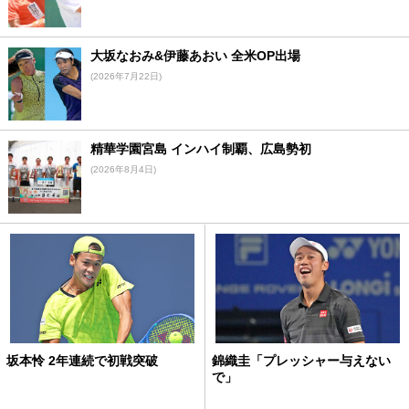
大坂なおみ&伊藤あおい 全米OP出場
(2026年7月22日)
精華学園宮島 インハイ制覇、広島勢初
(2026年8月4日)
坂本怜 2年連続で初戦突破
錦織圭「プレッシャー与えない
で」