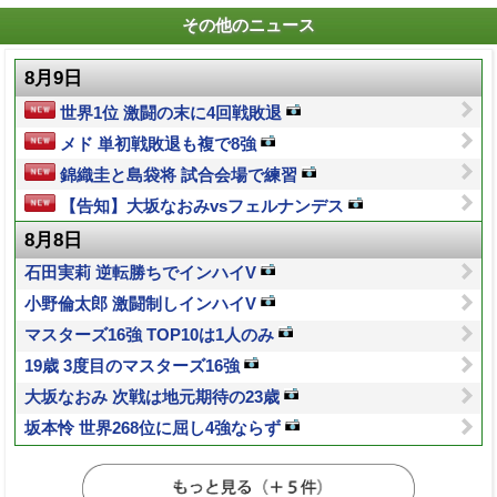
その他のニュース
8月9日
世界1位 激闘の末に4回戦敗退
メド 単初戦敗退も複で8強
錦織圭と島袋将 試合会場で練習
【告知】大坂なおみvsフェルナンデス
8月8日
石田実莉 逆転勝ちでインハイV
小野倫太郎 激闘制しインハイV
マスターズ16強 TOP10は1人のみ
19歳 3度目のマスターズ16強
大坂なおみ 次戦は地元期待の23歳
坂本怜 世界268位に屈し4強ならず