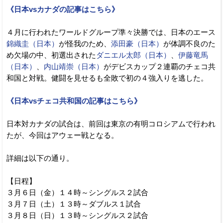
《日本vsカナダの記事はこちら》
４月に行われたワールドグループ準々決勝では、日本のエース
錦織圭（日本）
が怪我のため、
添田豪（日本）
が体調不良のた
め欠場の中、初選出された
ダニエル太郎（日本）
、
伊藤竜馬
（日本）
、
内山靖崇（日本）
がデビスカップ２連覇のチェコ共
和国と対戦。健闘を見せるも全敗で初の４強入りを逃した。
《日本vsチェコ共和国の記事はこちら》
日本対カナダの試合は、前回は東京の有明コロシアムで行われ
たが、今回はアウェー戦となる。
詳細は以下の通り。
【日程】
３月６日（金）１４時～シングルス２試合
３月７日（土）１３時～ダブルス１試合
３月８日（日）１３時～シングルス２試合