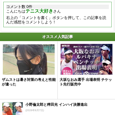
コメント数 0件
テニス大好き
こんにちは
さん
右上の「コメントを書く」ボタンを押して、この記事を読
んだ感想をコメントしよう！
オススメ人気記事
ザムストは暑さ対策の考えと性能
大坂なおみ選手 出場表明 チケッ
が違った
ト先行販売中
小野倫太郎と稗田光 インハイ決勝進出
(2026年8月7日)