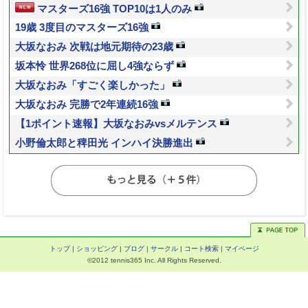
マスターズ16強 TOP10は1人のみ
19歳 3度目のマスターズ16強
大坂なおみ 次戦は地元期待の23歳
坂本怜 世界268位に屈し4強ならず
大坂なおみ「すごく楽しかった」
大坂なおみ 完勝で2年連続16強
【1ポイント速報】大坂なおみvsメルテンス
小野倫太郎と稗田光 インハイ決勝進出
トップ
|
ショッピング
|
ブログ
|
サークル
|
コート検索
|
マイページ
©2012 tennis365 Inc. All Rights Reserved.