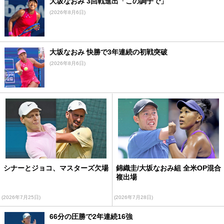
大坂なおみ 3回戦進出「この調子で」
(2026年8月6日)
大坂なおみ 快勝で3年連続の初戦突破
(2026年8月6日)
シナーとジョコ、マスターズ欠場
錦織圭/大坂なおみ組 全米OP混合
複出場
(2026年7月25日)
(2026年7月28日)
66分の圧勝で2年連続16強