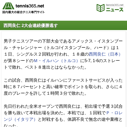
西岡良仁 2大会連続優勝逃す
男子テニスツアーの下部大会であるアメックス・イスタンブー
ル・チャレンジャー（トルコ/イスタンブール、ハード）は１
１日、シングルス２回戦が行われ、１８歳の
西岡良仁（日本）
が第８シードの
Ｍ・イルハン（トルコ）
に5-7, 1-6のストレー
トで敗れ、ベスト８進出とはならなかった。
この試合、西岡良仁はイルハンにファーストサービスが入った
時に８７パーセントと高い確率でポイントを取られ、さらに４
度のブレークを許して１時間３分で敗れた。
先日行われた全米オープンで西岡良仁は、初出場で予選３試合
を勝ち抜いて本戦出場を決めた。本戦では、１回戦で
Ｐ・ロレ
ンジ（イタリア）
と対戦するも、体調不良で無念の途中棄権と
なった。