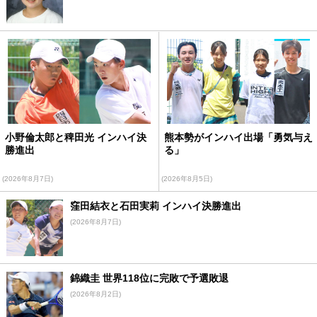
小野倫太郎と稗田光 インハイ決
熊本勢がインハイ出場「勇気与え
勝進出
る」
(2026年8月7日)
(2026年8月5日)
窪田結衣と石田実莉 インハイ決勝進出
(2026年8月7日)
錦織圭 世界118位に完敗で予選敗退
(2026年8月2日)