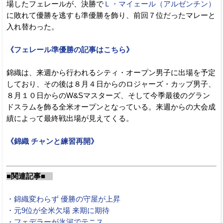
場したフェレールが、決勝で
Ｌ・マイェール（アルゼンチン）
に敗れて優勝を逃すも準優勝を飾り、前回７位だったマレーと
入れ替わった。
《フェレール準優勝の記事はこちら》
錦織は、来週から行われるシティ・オープン男子に出場を予定
しており、その後は８月４日からのロジャーズ・カップ男子、
８月１０日からのW&Sマスターズ、そして今季最後のグラン
ドスラムを飾る全米オープンとなっている。来週からの大会成
績によって最終戦出場が見えてくる。
《錦織 チャンと練習再開》
■関連記事■
・錦織変わらず 優勝の守屋が上昇
・元9位が全米欠場 来期に期待
・フェデラーが氷河でテニス