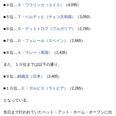
■４位…
Ｓ・ワウリンカ（スイス）
（4,095）
■５位…
Ｔ・ベルディヒ（チェコ共和国）
（3,050）
■６位…
Ｇ・ディミトロフ（ブルガリア）
（2,785）
■７位…
Ｄ・フェレール（スペイン）
（2,665）
■８位…
Ａ・マレー（英国）
（2,435）
また、１０位までは以下の通り。
■９位…
錦織圭（日本）
（2,405）
■１０位…
Ｅ・ガルビス（ラトビア）
（2,265）
となっている。
先日まで行われていたベット・アット・ホーム・オープンに出