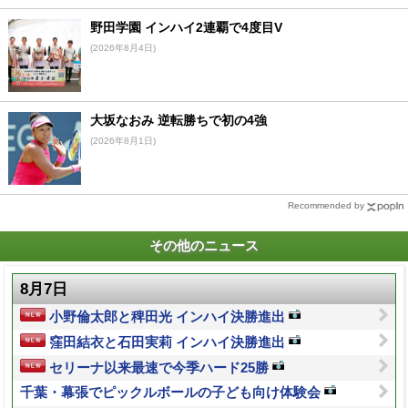
野田学園 インハイ2連覇で4度目V
(2026年8月4日)
大坂なおみ 逆転勝ちで初の4強
(2026年8月1日)
Recommended by
その他のニュース
8月7日
小野倫太郎と稗田光 インハイ決勝進出
窪田結衣と石田実莉 インハイ決勝進出
セリーナ以来最速で今季ハード25勝
千葉・幕張でピックルボールの子ども向け体験会